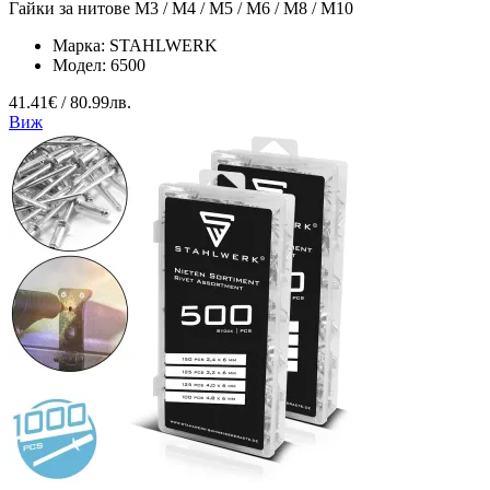
Гайки за нитове M3 / M4 / M5 / M6 / M8 / M10
Марка:
STAHLWERK
Модел:
6500
41.41€ / 80.99лв.
Виж