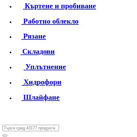
Къртене и пробиване
Работно облекло
Рязане
Складови
Уплътнение
Хидрофори
Шлайфане