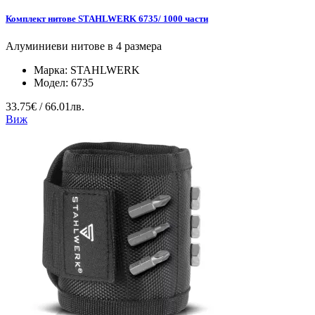
Комплект нитове STAHLWERK 6735/ 1000 части
Алуминиеви нитове в 4 размера
Марка:
STAHLWERK
Модел:
6735
33.75€ / 66.01лв.
Виж