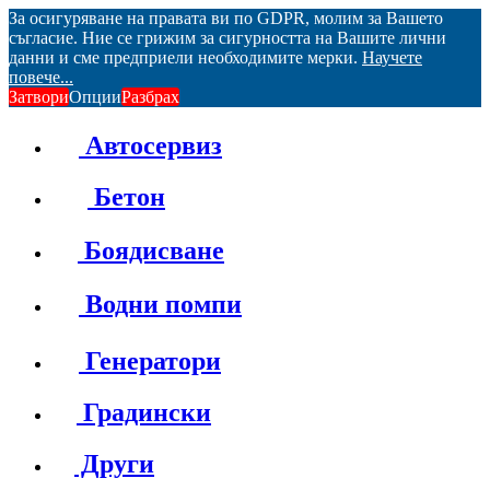
За осигуряване на правата ви по GDPR, молим за Вашето
съгласие. Ние се грижим за сигурността на Вашите лични
данни и сме предприели необходимите мерки.
Научете
повече...
Затвори
Опции
Разбрах
Автосервиз
Бетон
Боядисване
Водни помпи
Генератори
Градински
Други