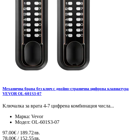
Механична брава без ключ с двойно-странична цифрова клавиатура
VEVOR OL-601S3-07
Kлючалка за врата 4-7 цифрена комбинация числа...
Марка:
Vevor
Модел:
OL-601S3-07
97.00€ / 189.72лв.
78.00€ / 152.55лв.