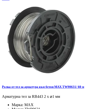
Ролка от тел за арматура към бетон MAX TW90631/ 60 м
Арматурна тел за RB443 2 х ⌀1 мм
Марка:
MAX