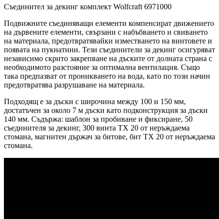
Съединител за декинг комплект Wolfcraft 6971000
Подвижните съединяващи елементи компенсират движението
на дървените елементи, свързани с набъбването и свиването
на материала, предотвратявайки изместването на винтовете и
появата на пукнатини. Тези съединители за декинг осигуряват
независимо скрито закрепване на дъските от долната страна с
необходимото разстояние за оптимална вентилация. Също
така предпазват от проникването на вода, като по този начин
предотвратява разрушаване на материала.
Подходящ е за дъски с широчина между 100 и 150 мм,
достатъчен за около 7 м дъски като подконструкция за дъски
140 мм. Съдържа: шаблон за пробиване и фиксиране, 50
съединителя за декинг, 300 винта TX 20 от неръждаема
стомана, магнитен държач за битове, бит TX 20 от неръждаема
стомана.