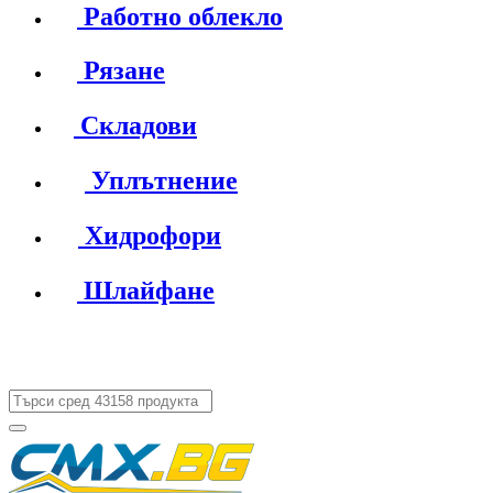
Работно облекло
Рязане
Складови
Уплътнение
Хидрофори
Шлайфане