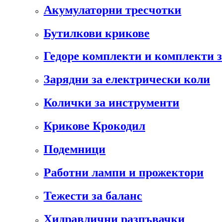
Акумулаторни тресчотки
Бутилкови крикове
Гедоре комплекти и комплекти 
Зарядни за електрически коли
Колички за инструменти
Крикове Крокодил
Подемници
Работни лампи и прожектори
Тежести за баланс
Хидравлични разпъвачки