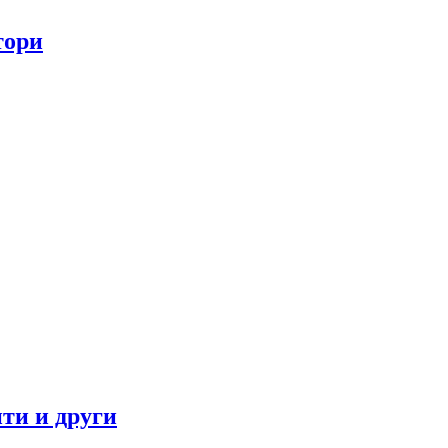
тори
ти и други