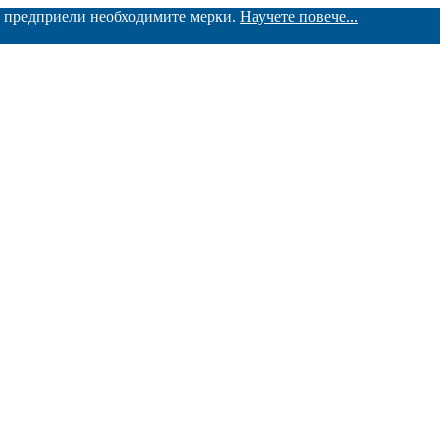
ме предприели необходимите мерки.
Научете повече...