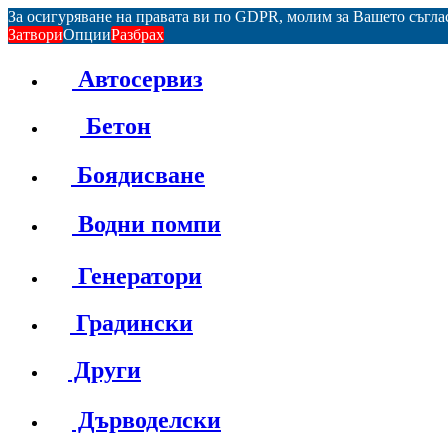
За осигуряване на правата ви по GDPR, молим за Вашето съгл
Затвори
Опции
Разбрах
Автосервиз
Бетон
Боядисване
Водни помпи
Генератори
Градински
Други
Дърводелски