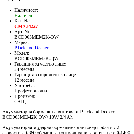
Наличност:
Наличен
Кат. №:
CMX34227
Арт. №:
BCD003MEM2K-QW
Марка:
Black and Decker
Модел:
BCD003MEM2K-QW
Гаранция за частно лице:
24 месеца
Гаранция за юридическо лице:
12 месеца
Употреба:
Професионална
Произход:
САЩ
Акумулаторна бормашина винтоверт Black and Decker
BCD003MEM2K-QW/ 18V/ 2/4 Ah
Акумулаторната ударна бормашина винтоверт rаботи с 2
скорости - 0-360 об./мин за контролирано завинтване и 0-1400