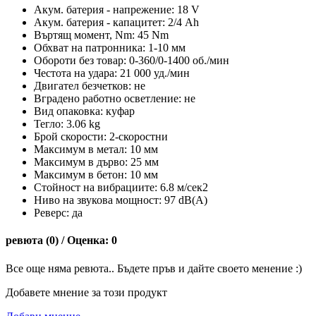
Акум. батерия - напрежение: 18 V
Акум. батерия - капацитет: 2/4 Ah
Въртящ момент, Nm: 45 Nm
Обхват на патронника: 1-10 мм
Обороти без товар: 0-360/0-1400 об./мин
Честота на удара: 21 000 уд./мин
Двигател безчетков: не
Вградено работно осветление: не
Вид опаковка: куфар
Тегло: 3.06 kg
Брой скорости: 2-скоростни
Максимум в метал: 10 мм
Максимум в дърво: 25 мм
Максимум в бетон: 10 мм
Стойност на вибрациите: 6.8 м/сек2
Ниво на звукова мощност: 97 dB(A)
Реверс: да
ревюта (0) / Оценка: 0
Все още няма ревюта.. Бъдете пръв и дайте своето менение :)
Добавете мнение за този продукт