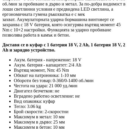
об./мин за пробиване в дърво и метал. За по-добра видимост в
лоши светлинни условия е предвидена LED светлина, а
ергономичната гумена ръкохватка е с мек
захват. Акумулаторната ударна бормашина винтоверт се
захранва с 18 V батерия, която осигурява въртящ момент 45
Nm с 10+2 настройки. Функцията за ударно пробиване
позволява работа в камък и бетон.
Доставя се в куфар с 1 батерия 18 V, 2 Ah, 1 батерия 18 V, 2
Ah и зарядно устройство.
Акум. батерия - напрежение: 18 V
Акум. батерия - капацитет: 2/4 Ah
Въртящ момент, Nm: 45 Nm
Обхват на патронника: 1-10 мм
Обороти без товар: 0-360/0-1400 об./мин
Честота на удара: 21 000 уд./мин
Двигател безчетков: не
Вградено работно осветление: не
Вид опаковка: куфар
Тегло: 3.06 kg
Брой скорости: 2-скоростни
Максимум в метал: 10 мм
Максимум в дърво: 25 мм
Максимум в бетон: 10 мм