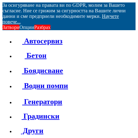
За осигуряване на правата ви по GDPR, молим за Вашето
съгласие. Ние се грижим за сигурността на Вашите лични
данни и сме предприели необходимите мерки.
Научете
повече...
Затвори
Опции
Разбрах
Автосервиз
Бетон
Боядисване
Водни помпи
Генератори
Градински
Други