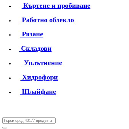
Къртене и пробиване
Работно облекло
Рязане
Складови
Уплътнение
Хидрофори
Шлайфане