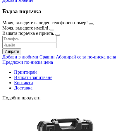
Добави мнение
Бърза поръчка
Моля, въведете валиден телефонен номер!
Моля, въведете имейл!
Вашата поръчка е приета.
Изпрати
Добави в любими
Сравни
Абонирай се за по-ниска цена
Предложи по-ниска цена
Принтирай
Изпрати запитване
Контакти
Доставка
Подобни продукти