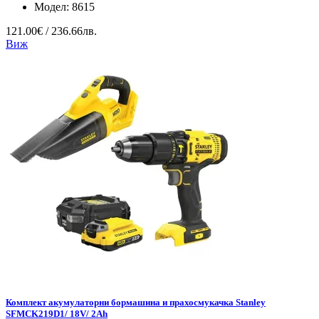
Модел:
8615
121.00€ / 236.66лв.
Виж
Комплект акумулаторни бормашина и прахосмукачка Stanley
SFMCK219D1/ 18V/ 2Ah