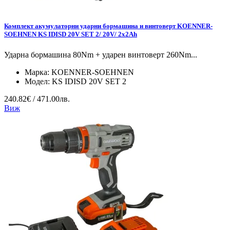
Комплект акумулаторни ударни бормашина и винтоверт KOENNER-
SOEHNEN KS IDISD 20V SET 2/ 20V/ 2x2Ah
Ударна бормашина 80Nm + ударен винтоверт 260Nm...
Марка:
KOENNER-SOEHNEN
Модел:
KS IDISD 20V SET 2
240.82€ / 471.00лв.
Виж