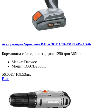
Акумулаторна бормашина DAEWOO DACD2036K/ 20V/ 1.5Ah
Бормашина с батерия и зарядно 1250 rpm 36Nm
Марка:
Daewoo
Модел:
DACD2036K
56.00€ / 109.53лв.
Виж