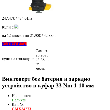
247.47€ / 484.01лв.
Купи с
на 12 вноски по 21.90€ / 42.83лв.
КУПИ СЕГА!
Само за
23.28€ /
купи на изплащане
45.53лв.
на
месец
Винтоверт без батерия и зарядно
устройство в куфар 33 Nm 1-10 мм
Наличност:
Наличен
Кат. №:
CMX34273