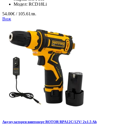
Модел:
RCD18Li
54.00€ / 105.61лв.
Виж
Акумулаторен винтоверт ROTOR RPA12C/12V/ 2x1.5 Ah