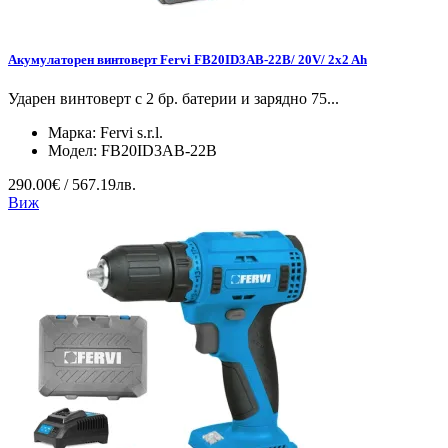
Акумулаторен винтоверт Fervi FB20ID3AB-22B/ 20V/ 2x2 Ah
Ударен винтоверт с 2 бр. батерии и зарядно 75...
Марка:
Fervi s.r.l.
Модел:
FB20ID3AB-22B
290.00€ / 567.19лв.
Виж