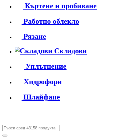
Къртене и пробиване
Работно облекло
Рязане
Складови
Уплътнение
Хидрофори
Шлайфане