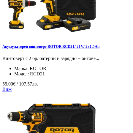
Акумулаторен винтоверт ROTOR RCD21/ 21V/ 2х1.5Ah
Винтоверт с 2 бр. батерии и зарядно + битове...
Марка:
ROTOR
Модел:
RCD21
55.00€ / 107.57лв.
Виж