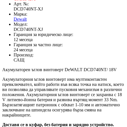
Арт. №:
DCD740NT-XJ
Марка:
Dewalt
Модел:
DCD740NT-XJ
Гаранция за юридическо лице:
12 месеца
Гаранция за частно лице:
24 месеца
Произход:
САЩ
Акумулаторен ъглов винтоверт DeWALT DCD740NT/ 18V
Акумулаторния ъглов винтоверт има мултиконтактен
превключвател, който работи във всяка точка на натиск, което
ви позволява да управлявате пусковия механизъм в различни
положения. Акумулаторния ъглов винтоверт се захранва с 18
V литиево-йонна батерия и развива въртящ момент 33 Nm.
Бързозатягащият патронник с обхват 1-10 мм и автоматично
заключване на шпиндела осигурява бърза смяна на
накрайниците.
Доставя се в куфар, без батерия и зарядно устройство.