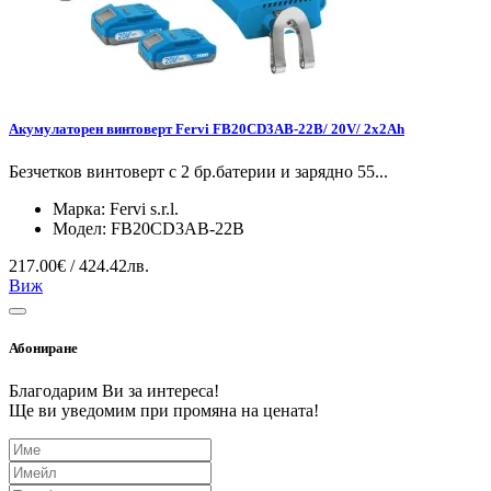
Акумулаторен винтоверт Fervi FB20CD3AB-22B/ 20V/ 2х2Ah
Безчетков винтоверт с 2 бр.батерии и зарядно 55...
Марка:
Fervi s.r.l.
Модел:
FB20CD3AB-22B
217.00€ / 424.42лв.
Виж
Абониране
Благодарим Ви за интереса!
Ще ви уведомим при промяна на цената!