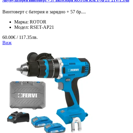
Акумулаторен винтоверт + 57 аксесоарa ROTOR RSET-AP21/ 21V/1.5Ah
Винтоверт с батерия и зарядно + 57 бр....
Марка:
ROTOR
Модел:
RSET-AP21
60.00€ / 117.35лв.
Виж