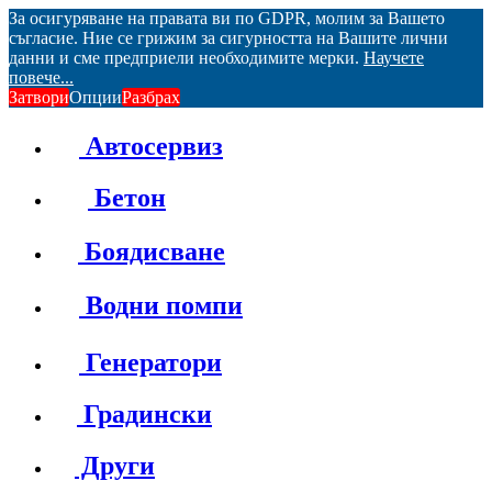
За осигуряване на правата ви по GDPR, молим за Вашето
съгласие. Ние се грижим за сигурността на Вашите лични
данни и сме предприели необходимите мерки.
Научете
повече...
Затвори
Опции
Разбрах
Автосервиз
Бетон
Боядисване
Водни помпи
Генератори
Градински
Други