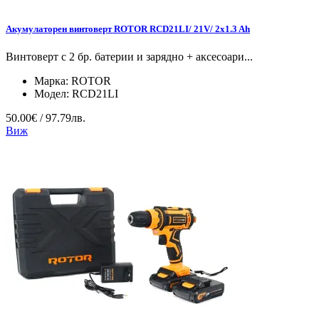
Акумулаторен винтоверт ROTOR RCD21LI/ 21V/ 2x1.3 Ah
Винтоверт с 2 бр. батерии и зарядно + аксесоари...
Марка:
ROTOR
Модел:
RCD21LI
50.00€ / 97.79лв.
Виж