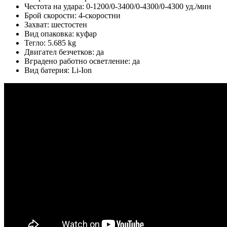
Честота на удара: 0-1200/0-3400/0-4300/0-4300 уд./мин
Брой скорости: 4-скоростни
Захват: шестостен
Вид опаковка: куфар
Тегло: 5.685 kg
Двигател безчетков: да
Вградено работно осветление: да
Вид батерия: Li-Ion