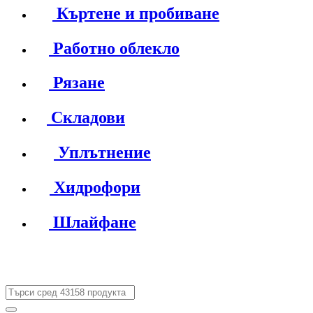
Къртене и пробиване
Работно облекло
Рязане
Складови
Уплътнение
Хидрофори
Шлайфане