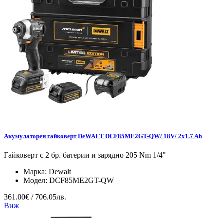
Акумулаторен гайковерт DeWALT DCF85ME2GT-QW/ 18V/ 2x1.7 Ah
Гайковерт с 2 бр. батерии и зарядно 205 Nm 1/4"
Марка:
Dewalt
Модел:
DCF85ME2GT-QW
361.00€ / 706.05лв.
Виж