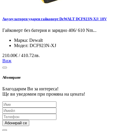
Акумулаторен ударен гайковерт DeWALT DCF923N-XJ/ 18V
Гайковерт без батерия и зарядно 406/ 610 Nm...
Марка:
Dewalt
Модел:
DCF923N-XJ
210.00€ / 410.72лв.
Виж
Абониране
Благодарим Ви за интереса!
Ще ви уведомим при промяна на цената!
Абонирай се