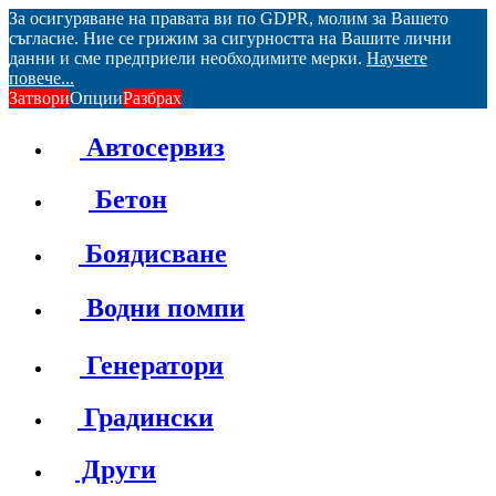
За осигуряване на правата ви по GDPR, молим за Вашето
съгласие. Ние се грижим за сигурността на Вашите лични
данни и сме предприели необходимите мерки.
Научете
повече...
Затвори
Опции
Разбрах
Автосервиз
Бетон
Боядисване
Водни помпи
Генератори
Градински
Други