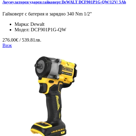
Акумулаторен ударен гайковерт DeWALT DCF901P1G-QW/12V/ 5Ah
Гайковерт с батерия и зарядно 340 Nm 1/2"
Марка:
Dewalt
Модел:
DCF901P1G-QW
276.00€ / 539.81лв.
Виж