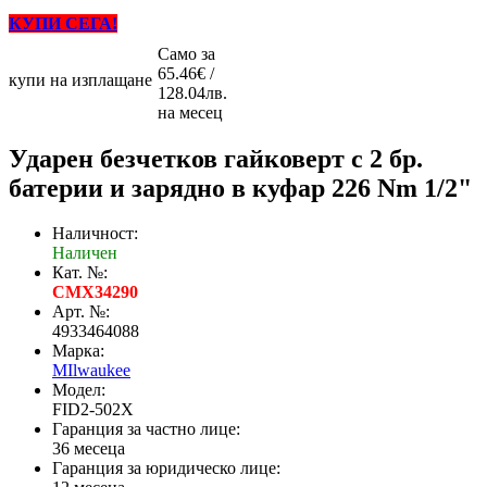
КУПИ СЕГА!
Само за
65.46€ /
купи на изплащане
128.04лв.
на месец
Ударен безчетков гайковерт с 2 бр.
батерии и зарядно в куфар 226 Nm 1/2"
Наличност:
Наличен
Кат. №:
CMX34290
Арт. №:
4933464088
Марка:
MIlwaukee
Модел:
FID2-502X
Гаранция за частно лице:
36 месеца
Гаранция за юридическо лице: