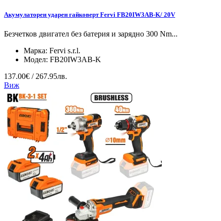
Акумулаторен ударен гайковерт Fervi FB20IW3AB-K/ 20V
Безчетков двигател без батерия и зарядно 300 Nm...
Марка:
Fervi s.r.l.
Модел:
FB20IW3AB-K
137.00€ / 267.95лв.
Виж