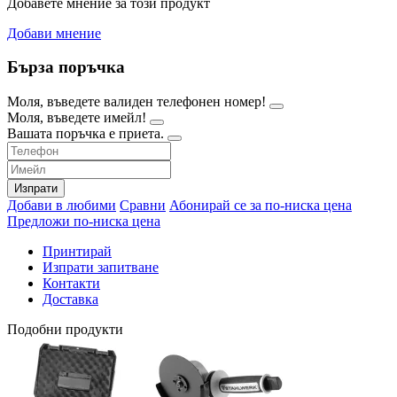
Добавете мнение за този продукт
Добави мнение
Бърза поръчка
Моля, въведете валиден телефонен номер!
Моля, въведете имейл!
Вашата поръчка е приета.
Изпрати
Добави в любими
Сравни
Абонирай се за по-ниска цена
Предложи по-ниска цена
Принтирай
Изпрати запитване
Контакти
Доставка
Подобни продукти