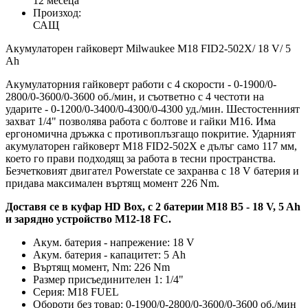
12 месеца
Произход:
САЩ
Акумулаторен гайковерт Milwaukee M18 FID2-502X/ 18 V/ 5
Ah
Акумулаторния гайковерт работи с 4 скорости - 0-1900/0-
2800/0-3600/0-3600 об./мин, и съответно с 4 честоти на
ударите - 0-1200/0-3400/0-4300/0-4300 уд./мин. Шестостенният
захват 1/4" позволява работа с болтове и гайки М16. Има
ергономична дръжка с противоплъзгащо покритие. Ударният
акумулаторен гайковерт M18 FID2-502X е дълъг само 117 мм,
което го прави подходящ за работа в тесни пространства.
Безчетковият двигател Powerstate се захранва с 18 V батерия и
придава максимален въртящ момент 226 Nm.
Доставя се в куфар HD Box, с 2 батерии M18 B5 - 18 V, 5 Ah
и зарядно устройство M12-18 FC.
Акум. батерия - напрежение: 18 V
Акум. батерия - капацитет: 5 Ah
Въртящ момент, Nm: 226 Nm
Размер присъединителен 1: 1/4"
Серия: M18 FUEL
Обороти без товар: 0-1900/0-2800/0-3600/0-3600 об./мин