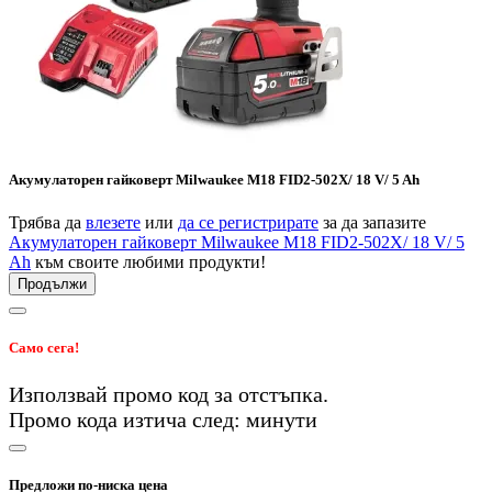
Акумулаторен гайковерт Milwaukee M18 FID2-502X/ 18 V/ 5 Ah
Трябва да
влезете
или
да се регистрирате
за да запазите
Акумулаторен гайковерт Milwaukee M18 FID2-502X/ 18 V/ 5
Ah
към своите любими продукти!
Продължи
Само сега!
Използвай промо код
за
отстъпка.
Промо кода изтича след:
минути
Предложи по-ниска цена