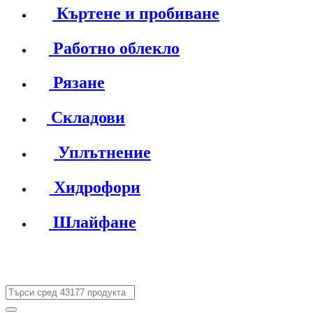
Къртене и пробиване
Работно облекло
Рязане
Складови
Уплътнение
Хидрофори
Шлайфане