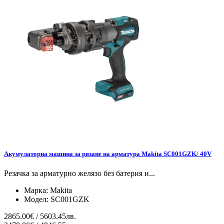
Акумулаторна машина за рязане на арматура Makita SC001GZK/ 40V
Резачка за арматурно желязо без батерия и...
Марка:
Makita
Модел:
SC001GZK
2865.00€ / 5603.45лв.