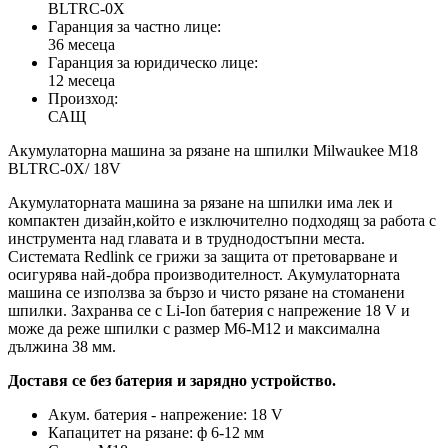
BLTRC-0X
Гаранция за частно лице:
36 месеца
Гаранция за юридическо лице:
12 месеца
Произход:
САЩ
Акумулаторна машина за рязане на шпилки Milwaukee M18
BLTRC-0X/ 18V
Акумулаторната машина за рязане на шпилки има лек и
компактен дизайн,който е изключително подходящ за работа с
инструмента над главата и в труднодостъпни места.
Системата Redlink се грижи за защита от претоварване и
осигурява най-добра производителност. Акумулаторната
машина се използва за бързо и чисто рязане на стоманени
шпилки. Захранва се с Li-Ion батерия с напрежение 18 V и
може да реже шпилки с размер М6-М12 и максимална
дължина 38 мм.
Доставя се без батерия и зарядно устройство.
Акум. батерия - напрежение: 18 V
Капацитет на рязане: ф 6-12 мм