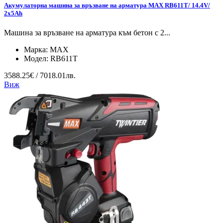
Акумулаторна машина за връзване на арматура MAX RB611T/ 14.4V/
2x5Ah
Машина за връзване на арматура към бетон с 2...
Марка:
MAX
Модел:
RB611T
3588.25€ / 7018.01лв.
Виж