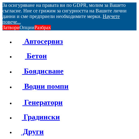
За осигуряване на правата ви по GDPR, молим за Вашето
съгласие. Ние се грижим за сигурността на Вашите лични
данни и сме предприели необходимите мерки.
Научете
повече...
Затвори
Опции
Разбрах
Автосервиз
Бетон
Боядисване
Водни помпи
Генератори
Градински
Други