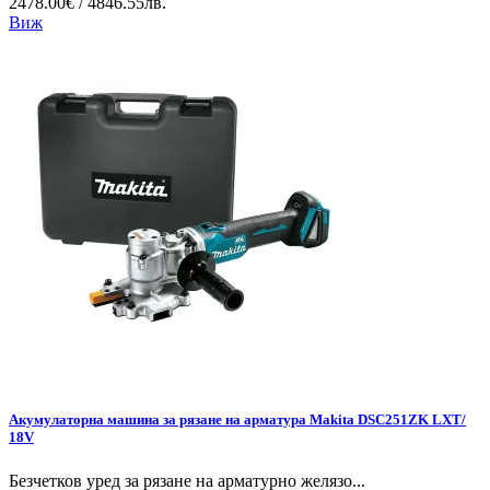
2478.00€ / 4846.55лв.
Виж
Акумулаторна машина за рязане на арматура Makita DSC251ZK LXT/
18V
Безчетков уред за рязане на арматурно желязо...