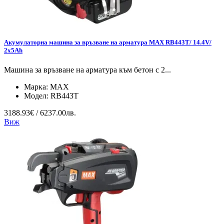
Акумулаторна машина за връзване на арматура MAX RB443T/ 14.4V/
2x5Ah
Машина за връзване на арматура към бетон с 2...
Марка:
MAX
Модел:
RB443T
3188.93€ / 6237.00лв.
Виж