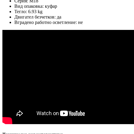
Серия: M18
Вид опаковка: куфар
Тегло: 6.93 kg
Двигател безчетков: да
Вградено работно осветление: не