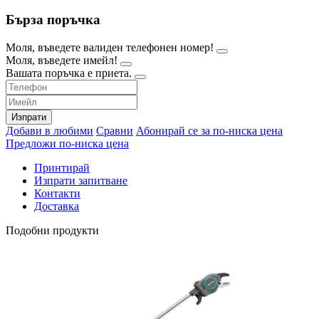
Бърза поръчка
Моля, въведете валиден телефонен номер!
Моля, въведете имейл!
Вашата поръчка е приета.
Изпрати
Добави в любими
Сравни
Абонирай се за по-ниска цена
Предложи по-ниска цена
Принтирай
Изпрати запитване
Контакти
Доставка
Подобни продукти