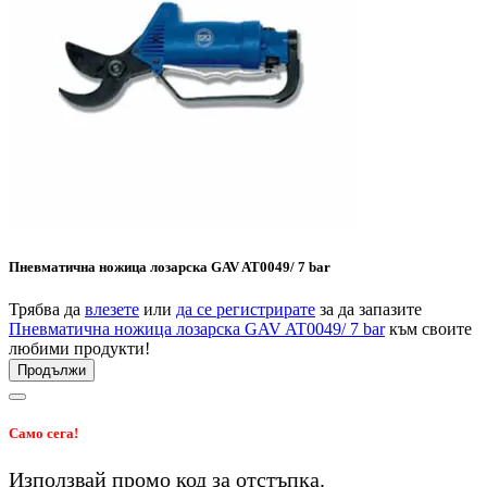
Пневматична ножица лозарска GAV AT0049/ 7 bar
Трябва да
влезете
или
да се регистрирате
за да запазите
Пневматична ножица лозарска GAV AT0049/ 7 bar
към своите
любими продукти!
Продължи
Само сега!
Използвай промо код
за
отстъпка.