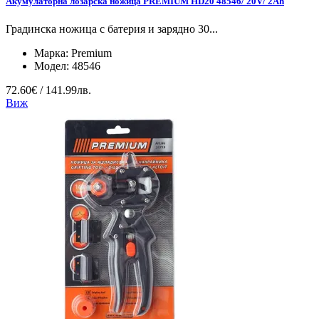
Акумулаторна лозарска ножица PREMIUM HD20 48546/ 20V/ 2Ah
Градинска ножица с батерия и зарядно 30...
Марка:
Premium
Модел:
48546
72.60€ / 141.99лв.
Виж