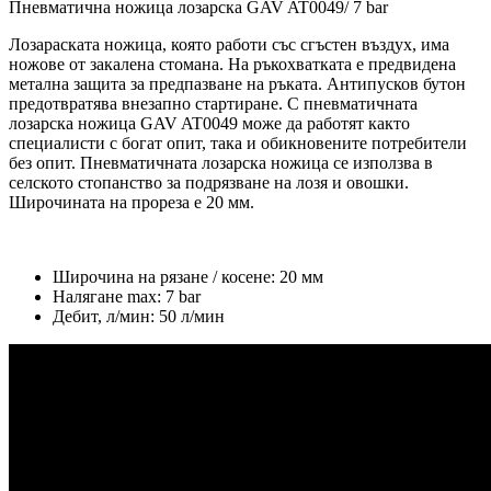
Пневматична ножица лозарска GAV AT0049/ 7 bar
Лозараската ножица, която работи със сгъстен въздух, има
ножове от закалена стомана. На ръкохватката е предвидена
метална защита за предпазване на ръката. Антипусков бутон
предотвратява внезапно стартиране. С пневматичната
лозарска ножица GAV AT0049 може да работят както
специалисти с богат опит, така и обикновените потребители
без опит. Пневматичната лозарска ножица се използва в
селското стопанство за подрязване на лозя и овошки.
Широчината на прореза е 20 мм.
Широчина на рязане / косене: 20 мм
Налягане max: 7 bar
Дебит, л/мин: 50 л/мин