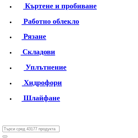
Къртене и пробиване
Работно облекло
Рязане
Складови
Уплътнение
Хидрофори
Шлайфане