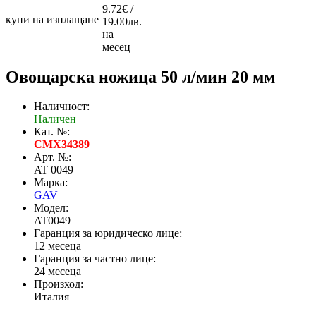
9.72€ /
купи на изплащане
19.00лв.
на
месец
Овощарска ножица 50 л/мин 20 мм
Наличност:
Наличен
Кат. №:
CMX34389
Арт. №:
AT 0049
Марка:
GAV
Модел:
AT0049
Гаранция за юридическо лице:
12 месеца
Гаранция за частно лице:
24 месеца
Произход:
Италия