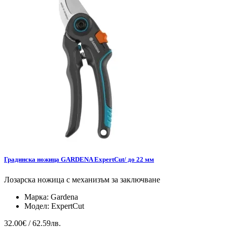
Градинска ножица GARDENA ExpertCut/ до 22 мм
Лозарска ножица с механизъм за заключване
Марка:
Gardena
Модел:
ExpertCut
32.00€ / 62.59лв.