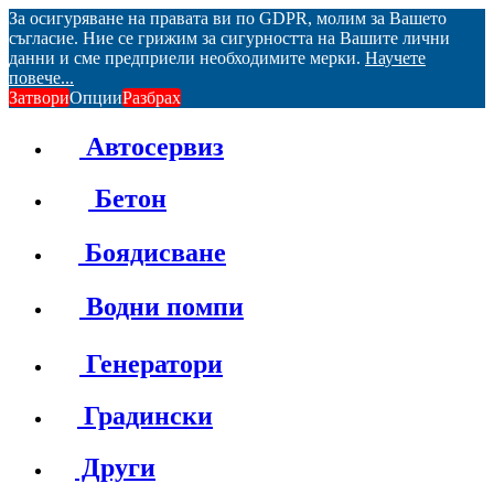
За осигуряване на правата ви по GDPR, молим за Вашето
съгласие. Ние се грижим за сигурността на Вашите лични
данни и сме предприели необходимите мерки.
Научете
повече...
Затвори
Опции
Разбрах
Автосервиз
Бетон
Боядисване
Водни помпи
Генератори
Градински
Други