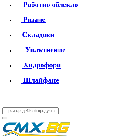
Работно облекло
Рязане
Складови
Уплътнение
Хидрофори
Шлайфане