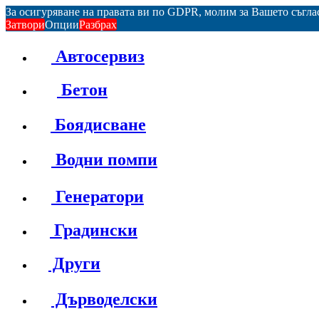
За осигуряване на правата ви по GDPR, молим за Вашето съгл
Затвори
Опции
Разбрах
Автосервиз
Бетон
Боядисване
Водни помпи
Генератори
Градински
Други
Дърводелски