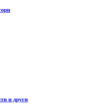
тори
ти и други