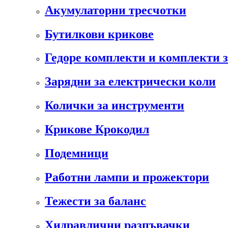
Акумулаторни тресчотки
Бутилкови крикове
Гедоре комплекти и комплекти 
Зарядни за електрически коли
Колички за инструменти
Крикове Крокодил
Подемници
Работни лампи и прожектори
Тежести за баланс
Хидравлични разпъвачки