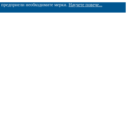
ме предприели необходимите мерки.
Научете повече...