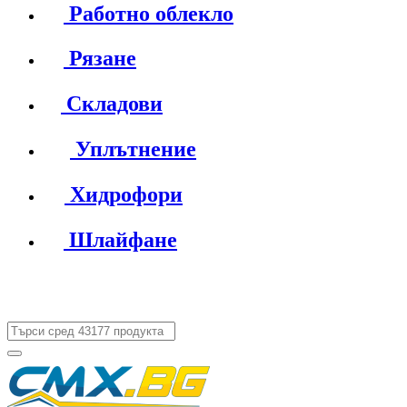
Работно облекло
Рязане
Складови
Уплътнение
Хидрофори
Шлайфане