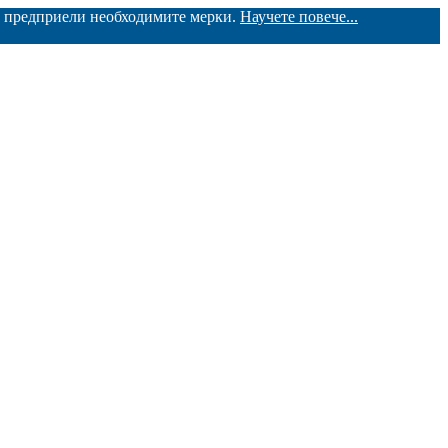
ме предприели необходимите мерки.
Научете повече...