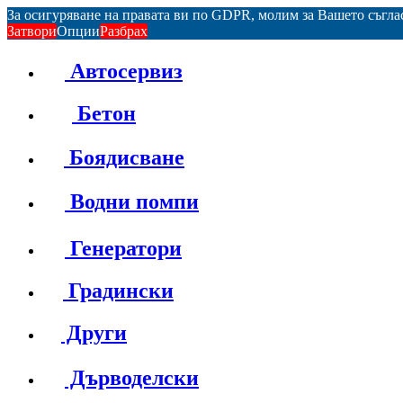
За осигуряване на правата ви по GDPR, молим за Вашето съгл
Затвори
Опции
Разбрах
Автосервиз
Бетон
Боядисване
Водни помпи
Генератори
Градински
Други
Дърводелски