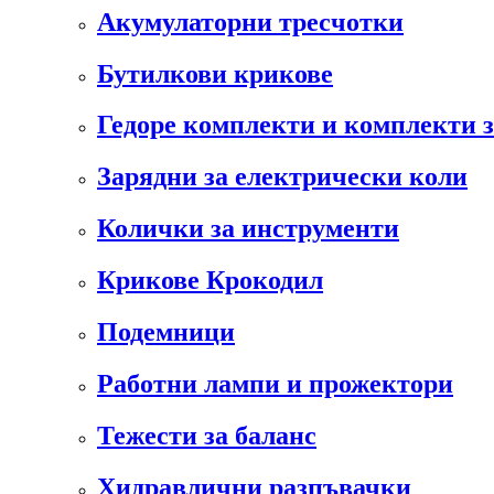
Акумулаторни тресчотки
Бутилкови крикове
Гедоре комплекти и комплекти 
Зарядни за електрически коли
Колички за инструменти
Крикове Крокодил
Подемници
Работни лампи и прожектори
Тежести за баланс
Хидравлични разпъвачки