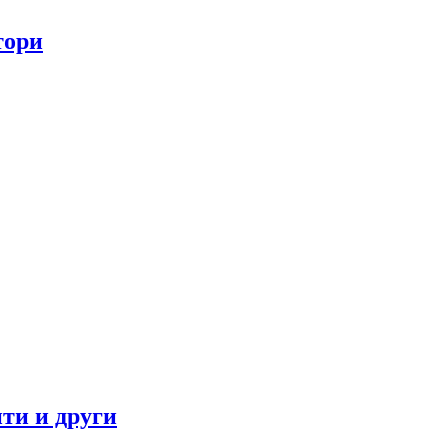
тори
ти и други