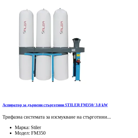
Аспиратор за дървени стърготини STILER FM350/ 3.8 kW
Трифазна системата за изсмукване на стърготини...
Марка:
Stiler
Модел:
FM350