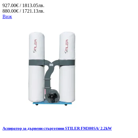
927.00€ / 1813.05лв.
880.00€ / 1721.13лв.
Виж
Аспиратор за дървени стърготини STILER FM300SA/ 2.2kW