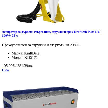
Аспиратор за дървени стърготини, стружки и прах KraftDele KD5171/
600W/ 75 л
Прахоуловител за стружки и стърготини 2980...
Марка:
KraftDele
Модел:
KD5171
195.00€ / 381.39лв.
Виж