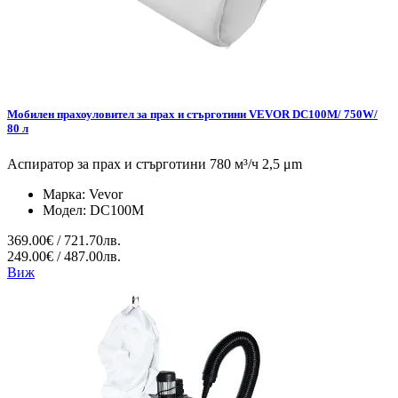
Мобилен прахоуловител за прах и стърготини VEVOR DC100M/ 750W/
80 л
Аспиратор за прах и стърготини 780 м³/ч 2,5 μm
Марка:
Vevor
Модел:
DC100M
369.00€ / 721.70лв.
249.00€ / 487.00лв.
Виж