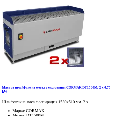
Маса за шлайфане на метал с екстракция CORMAK DT1500M/ 2 x 0,75
kW
Шлифовъчна маса с аспирация 1530x510 мм 2 x...
Марка:
CORMAK
Модел:
DT1500M