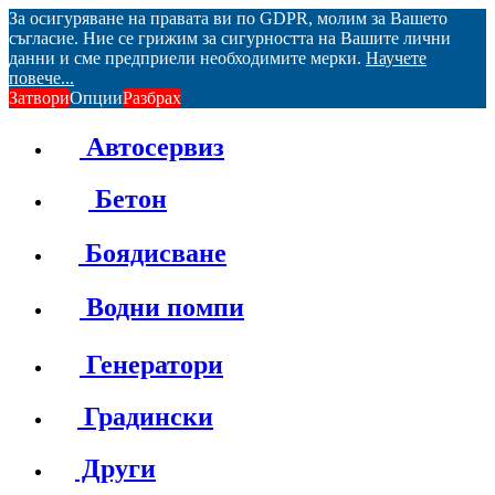
За осигуряване на правата ви по GDPR, молим за Вашето
съгласие. Ние се грижим за сигурността на Вашите лични
данни и сме предприели необходимите мерки.
Научете
повече...
Затвори
Опции
Разбрах
Автосервиз
Бетон
Боядисване
Водни помпи
Генератори
Градински
Други