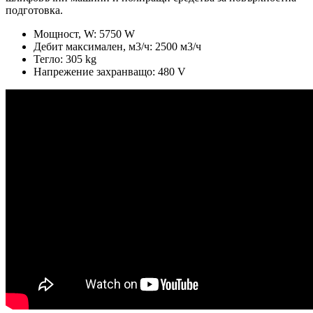
подготовка.
Мощност, W: 5750 W
Дебит максимален, м3/ч: 2500 м3/ч
Тегло: 305 kg
Напрежение захранващо: 480 V