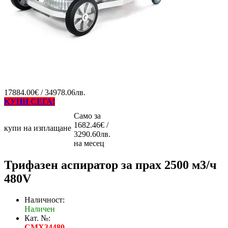
17884.00€ / 34978.06лв.
КУПИ СЕГА!
Само за
1682.46€ /
купи на изплащане
3290.60лв.
на месец
Трифазен аспиратор за прах 2500 м3/ч
480V
Наличност:
Наличен
Кат. №:
CMX34480