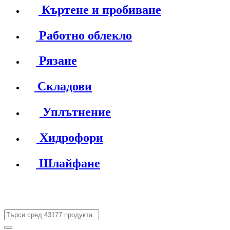
Къртене и пробиване
Работно облекло
Рязане
Складови
Уплътнение
Хидрофори
Шлайфане