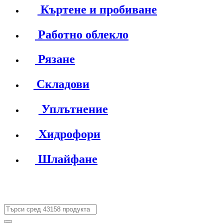
Къртене и пробиване
Работно облекло
Рязане
Складови
Уплътнение
Хидрофори
Шлайфане