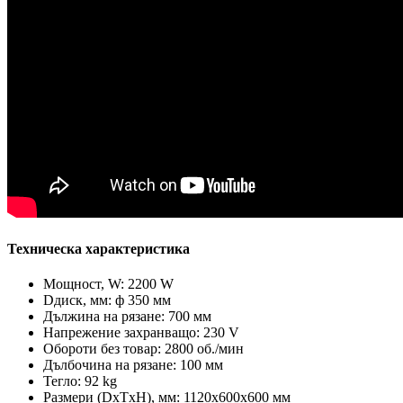
Техническа характеристика
Мощност, W: 2200 W
Dдиск, мм: ф 350 мм
Дължина на рязане: 700 мм
Напрежение захранващо: 230 V
Обороти без товар: 2800 об./мин
Дълбочина на рязане: 100 мм
Тегло: 92 kg
Размери (DxTxH), мм: 1120х600х600 мм