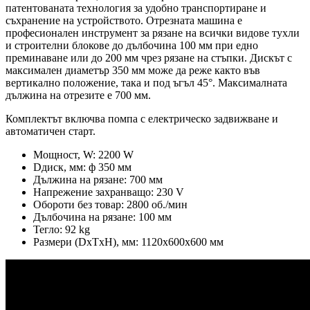
патентованата технология за удобно транспортиране и
съхранение на устройството. Отрезната машина е
професионален инструмент за рязане на всички видове тухли
и строителни блокове до дълбочина 100 мм при едно
преминаване или до 200 мм чрез рязане на стъпки. Дискът с
максимален диаметър 350 мм може да реже както във
вертикално положение, така и под ъгъл 45°. Максималната
дължина на отрезите е 700 мм.
Комплектът включва помпа с електрическо задвижване и
автоматичен старт.
Мощност, W: 2200 W
Dдиск, мм: ф 350 мм
Дължина на рязане: 700 мм
Напрежение захранващо: 230 V
Обороти без товар: 2800 об./мин
Дълбочина на рязане: 100 мм
Тегло: 92 kg
Размери (DxTxH), мм: 1120х600х600 мм