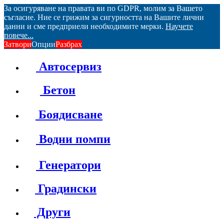
За осигуряване на правата ви по GDPR, молим за Вашето
съгласие. Ние се грижим за сигурността на Вашите лични
данни и сме предприели необходимите мерки.
Научете
повече...
Затвори
Опции
Разбрах
Автосервиз
Бетон
Боядисване
Водни помпи
Генератори
Градински
Други