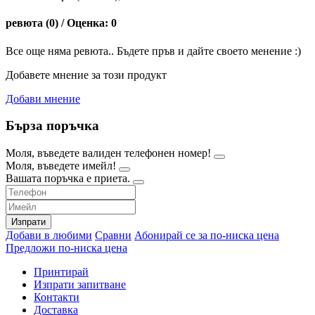
ревюта (0) / Оценка: 0
Все още няма ревюта.. Бъдете пръв и дайте своето менение :)
Добавете мнение за този продукт
Добави мнение
Бърза поръчка
Моля, въведете валиден телефонен номер!
Моля, въведете имейл!
Вашата поръчка е приета.
Изпрати
Добави в любими
Сравни
Абонирай се за по-ниска цена
Предложи по-ниска цена
Принтирай
Изпрати запитване
Контакти
Доставка