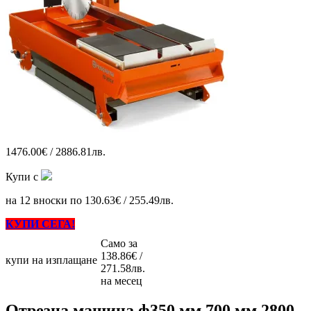
1476.00€ / 2886.81лв.
Купи с
на 12 вноски по 130.63€ / 255.49лв.
КУПИ СЕГА!
Само за
138.86€ /
купи на изплащане
271.58лв.
на месец
Отрезна машина ф350 мм 700 мм 2800