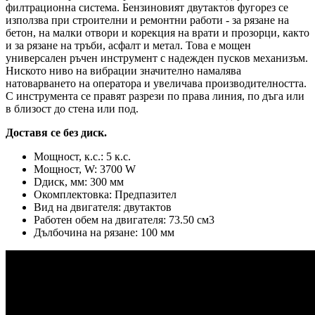
филтрационна система. Бензиновият двутактов фугорез се
използва при строителни и ремонтни работи - за рязане на
бетон, на малки отвори и корекция на врати и прозорци, както
и за рязане на тръби, асфалт и метал. Това е мощен
универсален ръчен инструмент с надежден пусков механизъм.
Ниското ниво на вибрации значително намалява
натоварването на оператора и увеличава производителността.
С инструмента се правят разрези по права линия, по дъга или
в близост до стена или под.
Доставя се без диск.
Мощност, к.с.: 5 к.с.
Мощност, W: 3700 W
Dдиск, мм: 300 мм
Окомплектовка: Предпазител
Вид на двигателя: двутактов
Работен обем на двигателя: 73.50 см3
Дълбочина на рязане: 100 мм