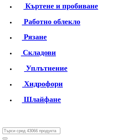
Къртене и пробиване
Работно облекло
Рязане
Складови
Уплътнение
Хидрофори
Шлайфане