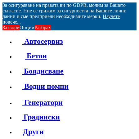
За осигуряване на правата ви по GDPR, молим за Вашето
съгласие. Ние се грижим за сигурността на Вашите лични
данни и сме предприели необходимите мерки.
Научете
повече...
Затвори
Опции
Разбрах
Автосервиз
Бетон
Боядисване
Водни помпи
Генератори
Градински
Други