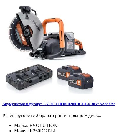
Акумулаторен фугорез EVOLUTION R260DCT-Li/ 36V/ 5Ah/ 8Ah
Ръчен фугорез с 2 бр. батерии и зарядно + диск...
Марка:
EVOLUTION
Модел:
R260DCT-Li