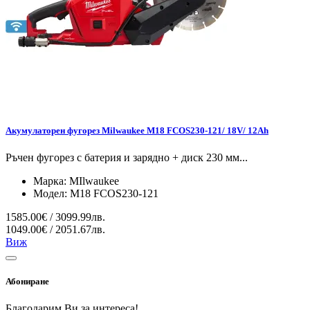
Акумулаторен фугорез Milwaukee M18 FCOS230-121/ 18V/ 12Ah
Ръчен фугорез с батерия и зарядно + диск 230 мм...
Марка:
MIlwaukee
Модел:
M18 FCOS230-121
1585.00€ / 3099.99лв.
1049.00€ / 2051.67лв.
Виж
Абониране
Благодарим Ви за интереса!