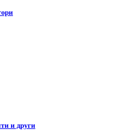
тори
ти и други