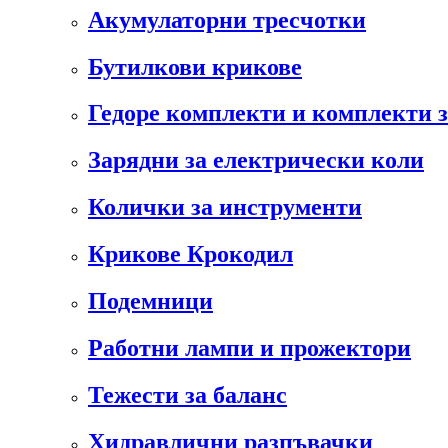
Акумулаторни тресчотки
Бутилкови крикове
Гедоре комплекти и комплекти 
Зарядни за електрически коли
Колички за инструменти
Крикове Крокодил
Подемници
Работни лампи и прожектори
Тежести за баланс
Хидравлични разпъвачки