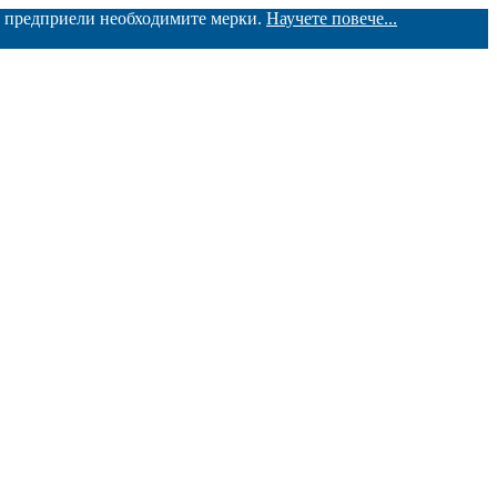
ме предприели необходимите мерки.
Научете повече...