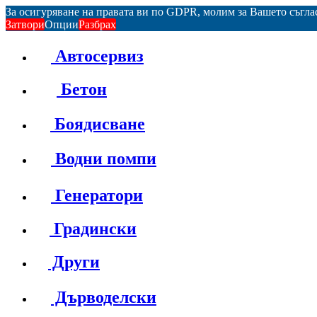
За осигуряване на правата ви по GDPR, молим за Вашето съгл
Затвори
Опции
Разбрах
Автосервиз
Бетон
Боядисване
Водни помпи
Генератори
Градински
Други
Дърводелски