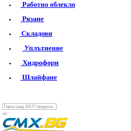
Работно облекло
Рязане
Складови
Уплътнение
Хидрофори
Шлайфане