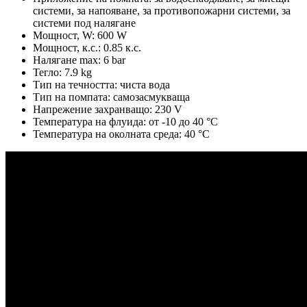
системи, за напояване, за противопожарни системи, за
системи под налягане
Мощност, W: 600 W
Мощност, к.с.: 0.85 к.с.
Налягане max: 6 bar
Тегло: 7.9 kg
Тип на течността: чиста вода
Тип на помпата: самозасмукваща
Напрежение захранващо: 230 V
Температура на флуида: от -10 до 40 °C
Температура на околната среда: 40 °C