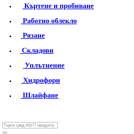
Къртене и пробиване
Работно облекло
Рязане
Складови
Уплътнение
Хидрофори
Шлайфане