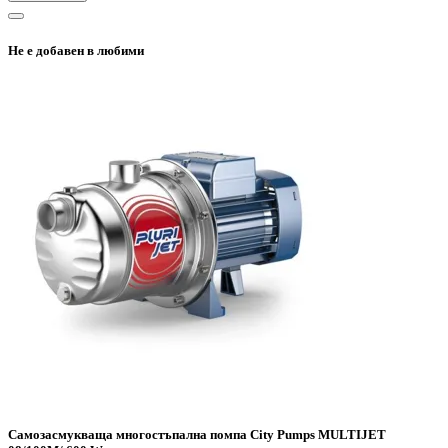
Не е добавен в любими
Самозасмукваща многостъпална помпа City Pumps MULTIJET