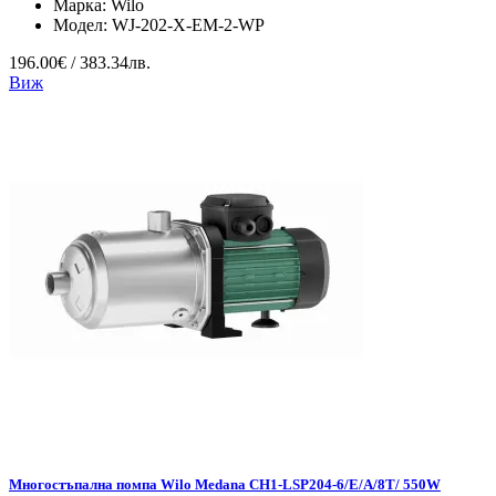
Марка:
Wilo
Модел:
WJ-202-X-EM-2-WP
196.00€ / 383.34лв.
Виж
Mногостъпална помпа Wilo Medana CH1-LSP204-6/E/A/8T/ 550W