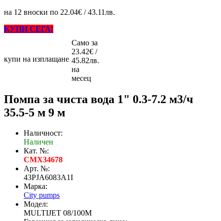
на 12 вноски по 22.04€ / 43.11лв.
КУПИ СЕГА!
Само за
23.42€ /
купи на изплащане
45.82лв.
на
месец
Помпа за чиста вода 1" 0.3-7.2 м3/ч
35.5-5 м 9 м
Наличност:
Наличен
Кат. №:
CMX34678
Арт. №:
43PJA6083A1I
Марка:
City pumps
Модел:
MULTIJET 08/100M