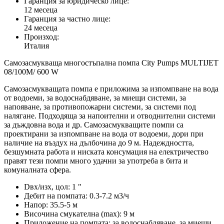
Гаранция за юридическо лице:
12 месеца
Гаранция за частно лице:
24 месеца
Произход:
Италия
Самозасмукваща многостъпална помпа City Pumps MULTIJET
08/100M/ 600 W
Самозасмукващата помпа е приложима за изпомпване на вода
от водоеми, за водоснабдяване, за миещи системи, за
напояване, за противопожарни системи, за системи под
налягане. Подходяща за напоителни и отводнителни системи
за дъждовна вода и др. Самозасмукващите помпи са
проектирани за изпомпване на вода от водоеми, дори при
наличие на въздух на дълбочина до 9 м. Надеждността,
безшумната работа и ниската консумация на електричество
правят тези помпи много удачни за употреба в бита и
комуналната сфера.
Dвх/изх, цол: 1 "
Дебит на помпата: 0.3-7.2 м3/ч
Напор: 35.5-5 м
Височина смукателна (max): 9 м
Приложение на помпата: за водоснабдяване, за миещи