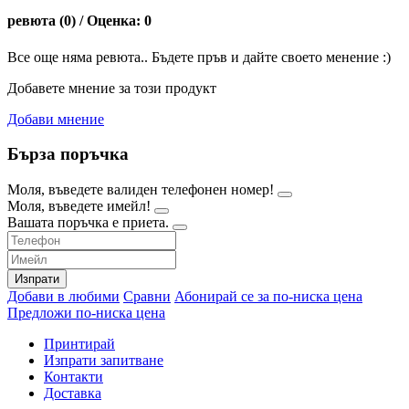
ревюта (0) / Оценка: 0
Все още няма ревюта.. Бъдете пръв и дайте своето менение :)
Добавете мнение за този продукт
Добави мнение
Бърза поръчка
Моля, въведете валиден телефонен номер!
Моля, въведете имейл!
Вашата поръчка е приета.
Изпрати
Добави в любими
Сравни
Абонирай се за по-ниска цена
Предложи по-ниска цена
Принтирай
Изпрати запитване
Контакти
Доставка