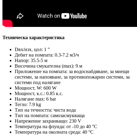
Техническа характеристика
Dвх/изх, цол: 1 "
Дебит на помпата: 0.3-7.2 м3/ч
Напор: 35.5-5 м
Височина смукателна (max): 9 м
Приложение на помпата: за водоснабдяване, за миещи
системи, за напояване, за противопожарни системи, за
системи под налягане
Мощност, W: 600 W
Мощност, к.с.: 0.85 к.с.
Налягане max: 6 bar
Тегло: 7.9 kg
Тип на течността: чиста вода
Тип на помпата: самозасмукваща
Напрежение захранващо: 230 V
Температура на флуида: от -10 до 40 °C
Температура на околната среда: 40 °C