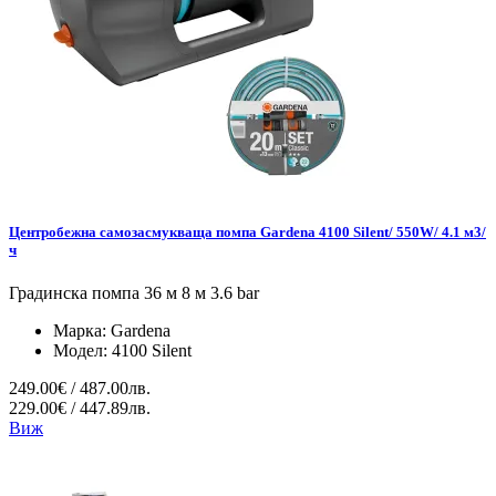
Центробежна самозасмукваща помпа Gardena 4100 Silent/ 550W/ 4.1 м3/
ч
Градинска помпа 36 м 8 м 3.6 bar
Марка:
Gardena
Модел:
4100 Silent
249.00€ / 487.00лв.
229.00€ / 447.89лв.
Виж