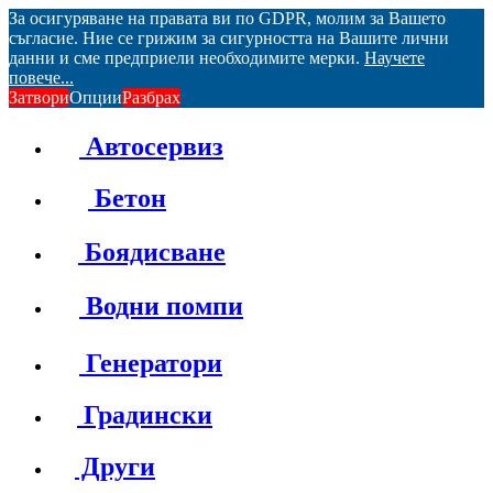
За осигуряване на правата ви по GDPR, молим за Вашето
съгласие. Ние се грижим за сигурността на Вашите лични
данни и сме предприели необходимите мерки.
Научете
повече...
Затвори
Опции
Разбрах
Автосервиз
Бетон
Боядисване
Водни помпи
Генератори
Градински
Други