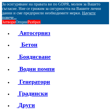
За осигуряване на правата ви по GDPR, молим за Вашето
съгласие. Ние се грижим за сигурността на Вашите лични
данни и сме предприели необходимите мерки.
Научете
повече...
Затвори
Опции
Разбрах
Автосервиз
Бетон
Боядисване
Водни помпи
Генератори
Градински
Други