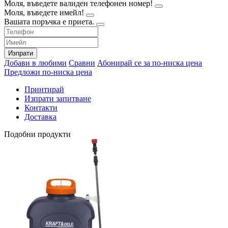
Моля, въведете валиден телефонен номер!
Моля, въведете имейл!
Вашата поръчка е приета.
Изпрати
Добави в любими
Сравни
Абонирай се за по-ниска цена
Предложи по-ниска цена
Принтирай
Изпрати запитване
Контакти
Доставка
Подобни продукти