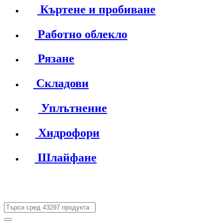
Къртене и пробиване
Работно облекло
Рязане
Складови
Уплътнение
Хидрофори
Шлайфане