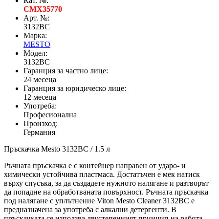
Кат. №:
CMX35770
Арт. №:
3132BC
Марка:
MESTO
Модел:
3132BC
Гаранция за частно лице:
24 месеца
Гаранция за юридическо лице:
12 месеца
Употреба:
Професионална
Произход:
Германия
Пръскачка Mesto 3132BC / 1.5 л
Ръчната пръскачка е с контейнер направен от ударо- и
химически устойчива пластмаса. Достатъчен е мек натиск
върху спусъка, за да създадете нужното налягане и разтворът
да попадне на обработваната повърхност. Ръчната пръскачка
под налягане с уплътнение Viton Mesto Cleaner 3132BC е
предназначена за употреба с алкални детергенти. В
пръскачката се използва двустепенният принцип на работа -