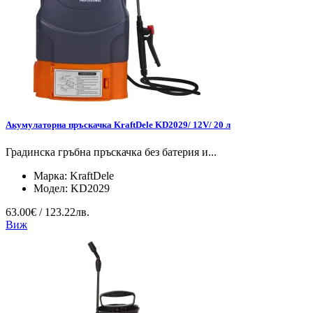
Акумулаторна пръскачка KraftDele KD2029/ 12V/ 20 л
Градинска гръбна пръскачка без батерия и...
Марка:
KraftDele
Модел:
KD2029
63.00€ / 123.22лв.
Виж