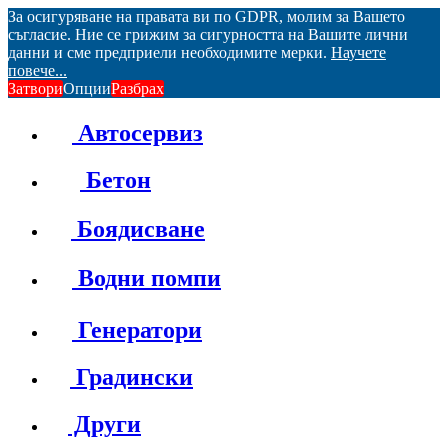
За осигуряване на правата ви по GDPR, молим за Вашето
съгласие. Ние се грижим за сигурността на Вашите лични
данни и сме предприели необходимите мерки.
Научете
повече...
Затвори
Опции
Разбрах
Автосервиз
Бетон
Боядисване
Водни помпи
Генератори
Градински
Други