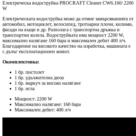
Електрическа водоструйка PROCRAFT Cleaner CW6.160/ 2200
W
Електрическата водоструйка може да отмие замърсяванията от
автомобил, мотоциклет, велосипед, тротоарни плочи, килими,
фасади на къщи и др. Разполага с транспортна дръжка и
транспортни колела. Водоструйката има мощност 2200 W,
максимално налягане 160 бара и максимален дебит 400 л/ч.
Благодарение на високото качество на изработка, машината е
с дълъг експлоатационен живот.
Окомплектовка:
1 бр. пистолет
1 бр. удължителна дюза
1 бр. маркуч за високо налягане
1 бр. игла
Мощност: 2200 W
Максимално налягане: 160 бара
Максимален дебит: 400 л/ч