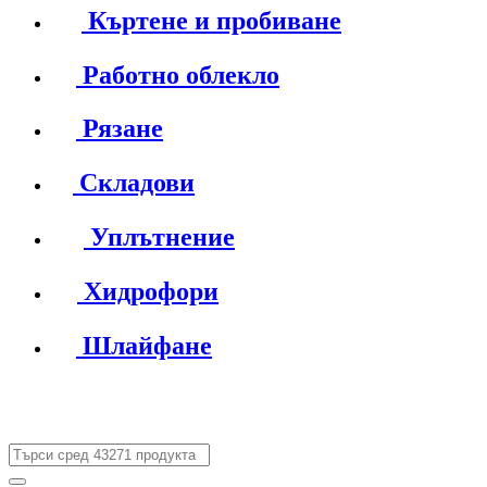
Къртене и пробиване
Работно облекло
Рязане
Складови
Уплътнение
Хидрофори
Шлайфане