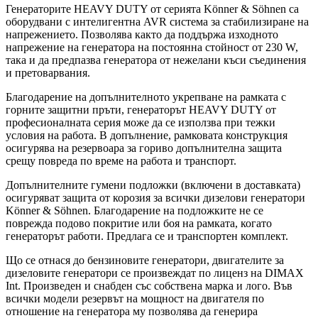
Генераторите HEAVY DUTY от серията Könner & Söhnen са
оборудвани с интелигентна AVR система за стабилизиране на
напрежението. Позволява както да поддържа изходното
напрежение на генератора на постоянна стойност от 230 W,
така и да предпазва генератора от нежелани къси съединения
и претоварвания.
Благодарение на допълнителното укрепване на рамката с
горните защитни пръти, генераторът HEAVY DUTY от
професионалната серия може да се използва при тежки
условия на работа. В допълнение, рамковата конструкция
осигурява на резервоара за гориво допълнителна защита
срещу повреда по време на работа и транспорт.
Допълнителните гумени подложки (включени в доставката)
осигуряват защита от корозия за всички дизелови генератори
Könner & Söhnen. Благодарение на подложките не се
поврежда подово покритие или боя на рамката, когато
генераторът работи. Предлага се и транспортен комплект.
Що се отнася до бензиновите генератори, двигателите за
дизеловите генератори се произвеждат по лиценз на DIMAX
Int. Произведен и снабден със собствена марка и лого. Във
всички модели резервът на мощност на двигателя по
отношение на генератора му позволява да генерира