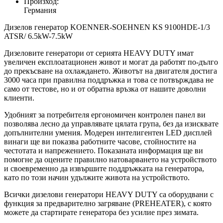
Произход:
Германия
Дизелов генератор KOENNER-SOEHNEN KS 9100HDE-1/3
ATSR/ 6.5kW-7.5kW
Дизеловите генератори от серията HEAVY DUTY имат
увеличен експлоатационен живот и могат да работят по-дълго
до прекъсване на охлаждането. Животът на двигателя достига
3000 часа при правилна поддръжка и това се потвърждава не
само от тестове, но и от обратна връзка от нашите доволни
клиенти.
Удобният за потребителя ергономичен контролен панел ви
позволява лесно да управлявате цялата група, без да изисквате
допълнителни умения. Модерен интелигентен LED дисплей
винаги ще ви показва работните часове, стойностите на
честотата и напрежението. Показаната информация ще ви
помогне да оцените правилно натоварването на устройството
и своевременно да извършите поддръжката на генератора,
като по този начин удължите живота на устройството.
Всички дизелови генератори HEAVY DUTY са оборудвани с
функция за предварително загряване (PREHEATER), с която
можете да стартирате генератора без усилие през зимата.