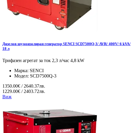
Дизелов шумоизолиран генератор SENCI SCD7500Q-3/ AVR/ 400V/ 6 kVA/
18 л
Трифазен агрегат за ток 2,3 л/час 4,8 kW
Марка:
SENCI
Модел:
SCD7500Q-3
1350.00€ / 2640.37лв.
1229.00€ / 2403.72лв.
Виж