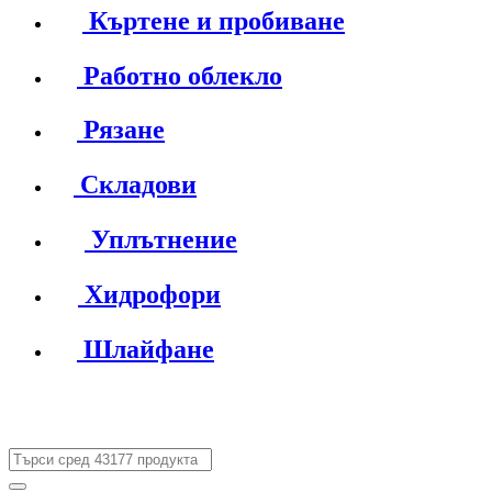
Къртене и пробиване
Работно облекло
Рязане
Складови
Уплътнение
Хидрофори
Шлайфане