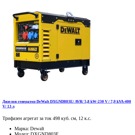
Дизелов генератор DeWalt DXGND803E/ AVR/ 5,8 kW-230 V / 7,9 kVA-400
V/ 13 л
Трифазен агрегат за ток 498 куб. см, 12 к.с.
Марка:
Dewalt
Модел:
DXGND803E