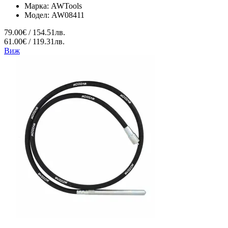
Марка:
AWTools
Модел:
AW08411
79.00€ / 154.51лв.
61.00€ / 119.31лв.
Виж