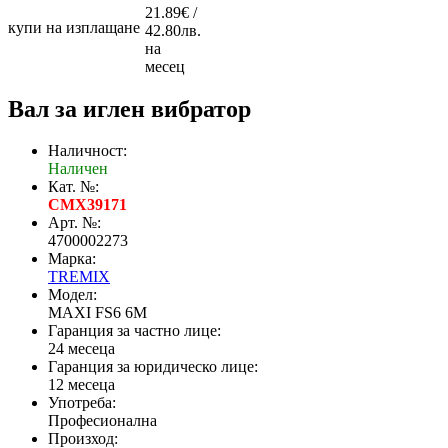
21.89€ /
купи на изплащане
42.80лв.
на
месец
Вал за иглен вибратор
Наличност:
Наличен
Кат. №:
CMX39171
Арт. №:
4700002273
Марка:
TREMIX
Модел:
MAXI FS6 6М
Гаранция за частно лице:
24 месеца
Гаранция за юридическо лице:
12 месеца
Употреба:
Професионална
Произход: