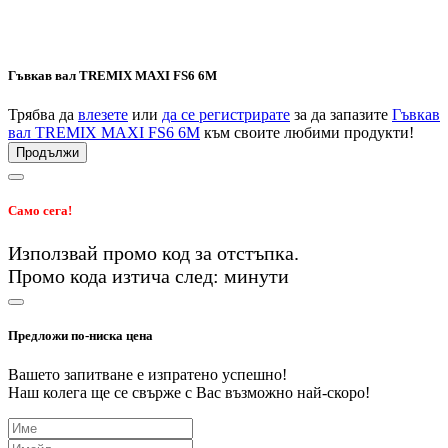
Гъвкав вал TREMIX MAXI FS6 6М
Трябва да
влезете
или
да се регистрирате
за да запазите
Гъвкав
вал TREMIX MAXI FS6 6М
към своите любими продукти!
Продължи
Само сега!
Използвай промо код
за
отстъпка.
Промо кода изтича след:
минути
Предложи по-ниска цена
Вашето запитване е изпратено успешно!
Наш колега ще се свърже с Вас възможно най-скоро!