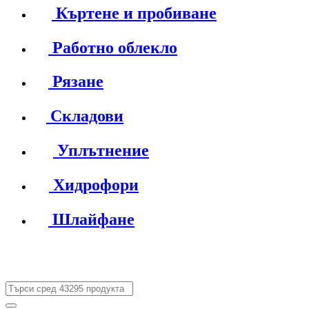
Къртене и пробиване
Работно облекло
Рязане
Складови
Уплътнение
Хидрофори
Шлайфане