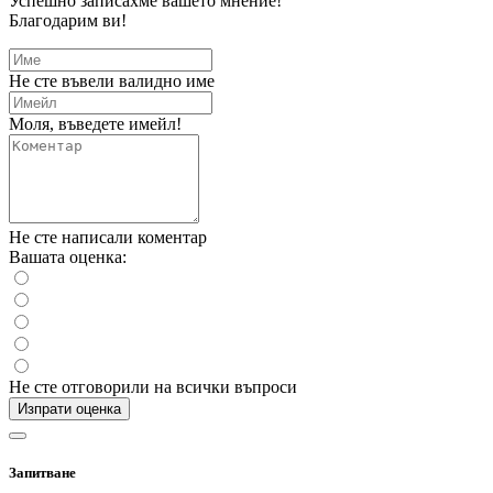
Успешно записахме вашето мнение!
Благодарим ви!
Не сте въвели валидно име
Моля, въведете имейл!
Не сте написали коментар
Вашата оценка:
Не сте отговорили на всички въпроси
Изпрати оценка
Запитване