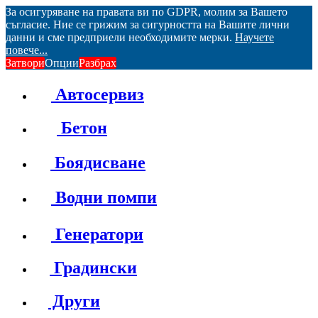
За осигуряване на правата ви по GDPR, молим за Вашето
съгласие. Ние се грижим за сигурността на Вашите лични
данни и сме предприели необходимите мерки.
Научете
повече...
Затвори
Опции
Разбрах
Автосервиз
Бетон
Боядисване
Водни помпи
Генератори
Градински
Други