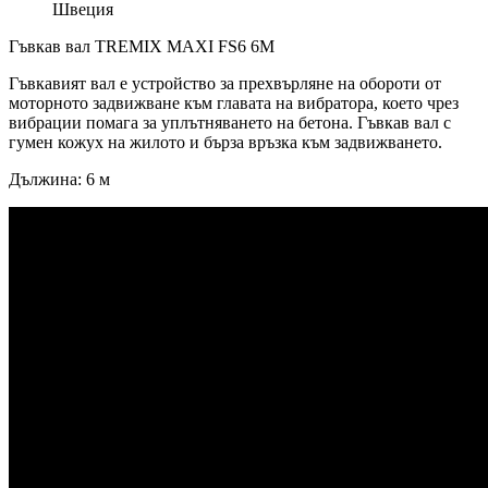
Швеция
Гъвкав вал TREMIX MAXI FS6 6М
Гъвкавият вал е устройство за прехвърляне на обороти от
моторното задвижване към главата на вибратора, което чрез
вибрации помага за уплътняването на бетона. Гъвкав вал с
гумен кожух на жилото и бърза връзка към задвижването.
Дължина: 6 м