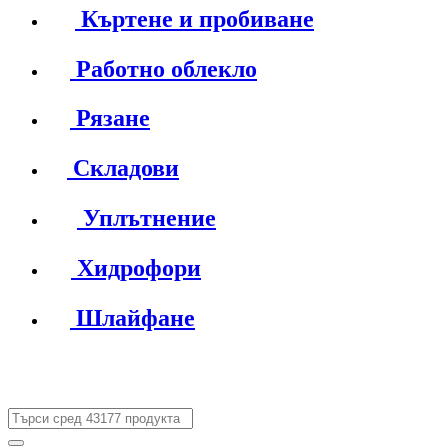
Къртене и пробиване
Работно облекло
Рязане
Складови
Уплътнение
Хидрофори
Шлайфане