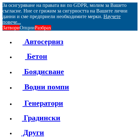
За осигуряване на правата ви по GDPR, молим за Вашето
съгласие. Ние се грижим за сигурността на Вашите лични
данни и сме предприели необходимите мерки.
Научете
повече...
Затвори
Опции
Разбрах
Автосервиз
Бетон
Боядисване
Водни помпи
Генератори
Градински
Други