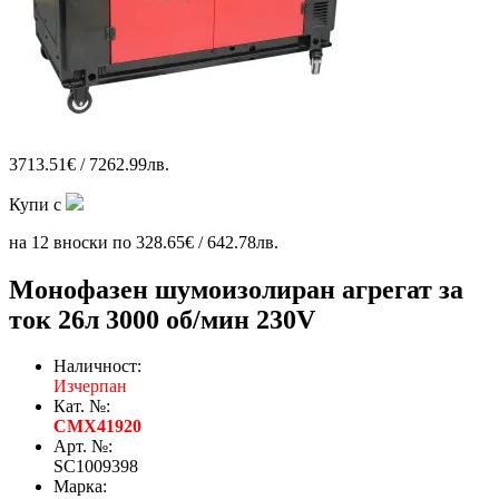
3713.51€ / 7262.99лв.
Купи с
на 12 вноски по 328.65€ / 642.78лв.
Монофазен шумоизолиран агрегат за
ток 26л 3000 об/мин 230V
Наличност:
Изчерпан
Кат. №:
CMX41920
Арт. №:
SC1009398
Марка: