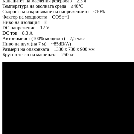
Капацитет на масления резервоар 2.3 л
Температура на околната среда ≤40°C
Скорост на изкривяване на напрежението ≤10%
Фактор на мощността COSφ=1
Ниво на изолация Е
DC напрежение 12 V
DC ток 8.3 А
Автономност (100% мощност) 7,5 часа
Ниво на шум (на 7 м) ~85dB(A)
Размери на опаковката 1330 x 730 x 900 мм
Брутно тегло на машината 250 кг