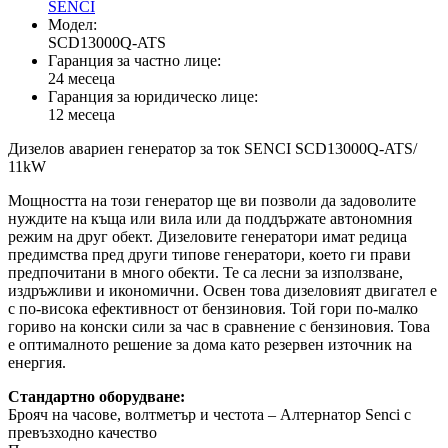
SENCI
Модел:
SCD13000Q-ATS
Гаранция за частно лице:
24 месеца
Гаранция за юридическо лице:
12 месеца
Дизелов авариен генератор за ток SENCI SCD13000Q-ATS/
11kW
Мощността на този генератор ще ви позволи да задоволите
нуждите на къща или вила или да поддържате автономния
режим на друг обект. Дизеловите генератори имат редица
предимства пред други типове генератори, което ги прави
предпочитани в много обекти. Те са лесни за използване,
издръжливи и икономични. Освен това дизеловият двигател е
с по-висока ефективност от бензиновия. Той гори по-малко
гориво на конски сили за час в сравнение с бензиновия. Това
е оптималното решение за дома като резервен източник на
енергия.
Стандартно оборудване:
Брояч на часове, волтметър и честота – Алтернатор Senci с
превъзходно качество