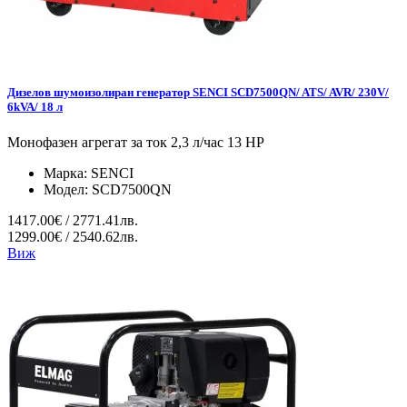
Дизелов шумоизолиран генератор SENCI SCD7500QN/ ATS/ AVR/ 230V/
6kVA/ 18 л
Монофазен агрегат за ток 2,3 л/час 13 HP
Марка:
SENCI
Модел:
SCD7500QN
1417.00€ / 2771.41лв.
1299.00€ / 2540.62лв.
Виж