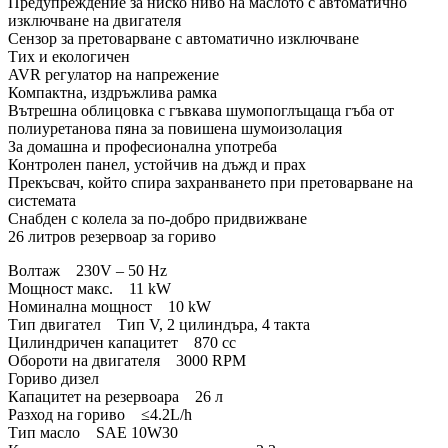
Предупреждение за ниско ниво на маслото с автоматично
изключване на двигателя
Сензор за претоварване с автоматично изключване
Тих и екологичен
AVR регулатор на напрежение
Компактна, издръжлива рамка
Вътрешна облицовка с гъвкава шумопоглъщаща гъба от
полиуретанова пяна за повишена шумоизолация
За домашна и професионална употреба
Контролен панел, устойчив на дъжд и прах
Прекъсвач, който спира захранването при претоварване на
системата
Снабден с колела за по-добро придвижване
26 литров резервоар за гориво
Волтаж 230V – 50 Hz
Мощност макс. 11 kW
Номинална мощност 10 kW
Тип двигател Тип V, 2 цилиндъра, 4 такта
Цилиндричен капацитет 870 cc
Обороти на двигателя 3000 RPM
Гориво дизел
Капацитет на резервоара 26 л
Разход на гориво ≤4.2L/h
Тип масло SAE 10W30