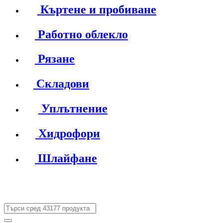
Къртене и пробиване
Работно облекло
Рязане
Складови
Уплътнение
Хидрофори
Шлайфане