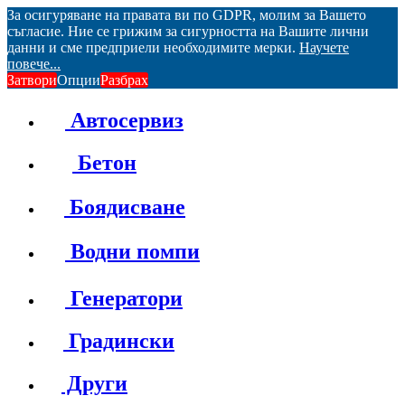
За осигуряване на правата ви по GDPR, молим за Вашето
съгласие. Ние се грижим за сигурността на Вашите лични
данни и сме предприели необходимите мерки.
Научете
повече...
Затвори
Опции
Разбрах
Автосервиз
Бетон
Боядисване
Водни помпи
Генератори
Градински
Други