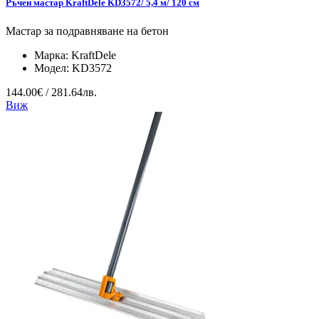
Ръчен мастар KraftDele KD3572/ 5,4 м/ 120 см
Мастар за подравняване на бетон
Марка:
KraftDele
Модел:
KD3572
144.00€ / 281.64лв.
Виж