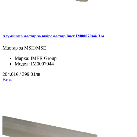
Алуминиев мастар за вибромастар Imer IM0007044/ 3 м
Мастар за MSH/MSE
Марка:
IMER Group
Модел:
IM0007044
204.01€ / 399.01лв.
Виж