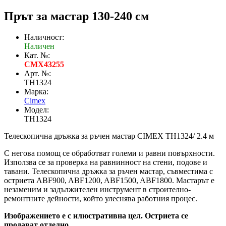
Прът за мастар 130-240 см
Наличност:
Наличен
Кат. №:
CMX43255
Арт. №:
TH1324
Марка:
Cimex
Модел:
TH1324
Телескопична дръжка за ръчен мастар CIMEX TH1324/ 2.4 м
С негова помощ се обработват големи и равни повърхности.
Използва се за проверка на равнинност на стени, подове и
тавани. Телескопична дръжка за ръчен мастар, съвместима с
остриета ABF900, ABF1200, ABF1500, ABF1800. Мастарът е
незаменим и задължителен инструмент в строително-
ремонтните дейности, който улеснява работния процес.
Изображението е с илюстративна цел. Остриета се
продават отделно.