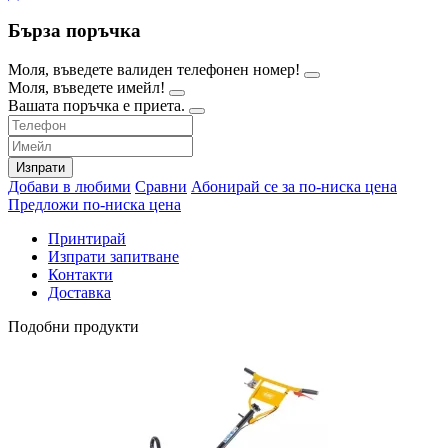
Бърза поръчка
Моля, въведете валиден телефонен номер!
Моля, въведете имейл!
Вашата поръчка е приета.
Изпрати
Добави в любими
Сравни
Абонирай се за по-ниска цена
Предложи по-ниска цена
Принтирай
Изпрати запитване
Контакти
Доставка
Подобни продукти