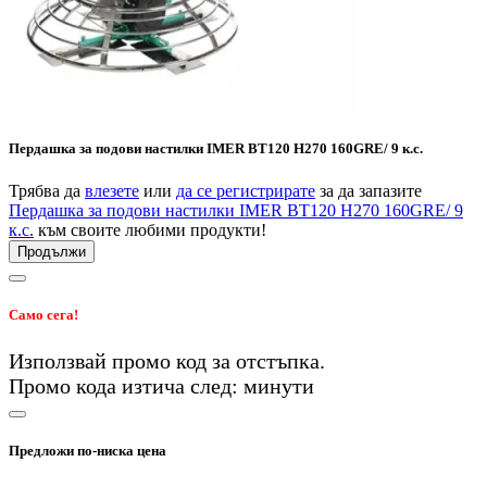
Пердашка за подови настилки IMER BT120 H270 160GRE/ 9 к.с.
Трябва да
влезете
или
да се регистрирате
за да запазите
Пердашка за подови настилки IMER BT120 H270 160GRE/ 9
к.с.
към своите любими продукти!
Продължи
Само сега!
Използвай промо код
за
отстъпка.
Промо кода изтича след:
минути
Предложи по-ниска цена