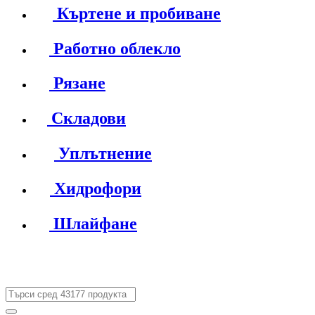
Къртене и пробиване
Работно облекло
Рязане
Складови
Уплътнение
Хидрофори
Шлайфане