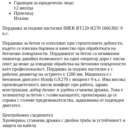
Гаранция за юридическо лице:
12 месеца
Произход:
Италия
Пердашка за подови настилки IMER BT120 H270 160GRE/ 9
к.с.
Пердашки за бетон се използват при строителните дейности,
където се изисква бързина и качество при обработката на
бетонови повърхности. Пердашките за бетон са незаменим
инвентар давайки възможност на един оператор дори с нисък
опит да може да извърши обработка на бетонови повърхности
като професионалист. Пердашка за подови настилки е с
работен диаметър на острието е 1200 мм. Машината е с
бензинов двигател Honda GX270 с мощност 9 к.с. Има висока
производителност, висок комфорт при работа, здрава
конструкция, добър баланс и удобна сгъваема дръжка. Това е
хеликоптер за бетон с голям капацитет, проектирана да се
справи с големи предизвикателства, задвижвана от надежден
двигател.
Центробежен съединител
Хромирана, сгъваема дръжка с двойна тръба за устойчивост и
защита на кабела