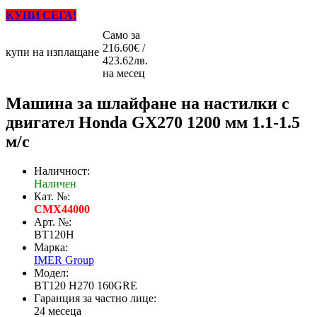
КУПИ СЕГА!
Само за
216.60€ /
купи на изплащане
423.62лв.
на месец
Машина за шлайфане на настилки с
двигател Honda GX270 1200 мм 1.1-1.5
м/с
Наличност:
Наличен
Кат. №:
CMX44000
Арт. №:
BT120H
Марка:
IMER Group
Модел:
BT120 H270 160GRE
Гаранция за частно лице:
24 месеца