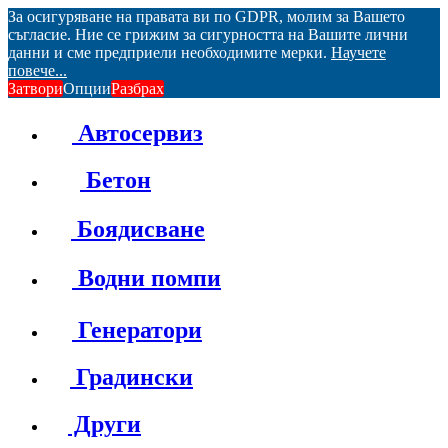
За осигуряване на правата ви по GDPR, молим за Вашето
съгласие. Ние се грижим за сигурността на Вашите лични
данни и сме предприели необходимите мерки.
Научете
повече...
Затвори
Опции
Разбрах
Автосервиз
Бетон
Боядисване
Водни помпи
Генератори
Градински
Други