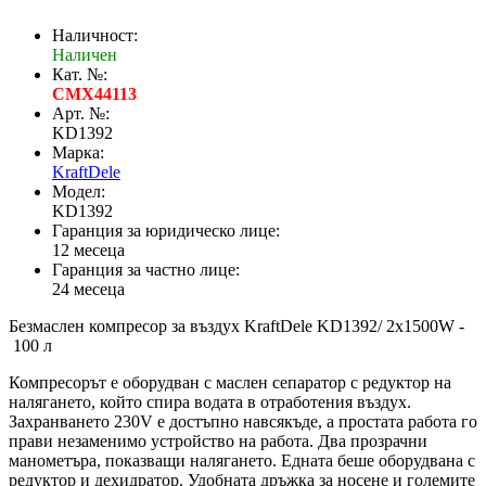
Наличност:
Наличен
Кат. №:
CMX44113
Арт. №:
KD1392
Марка:
KraftDele
Модел:
KD1392
Гаранция за юридическо лице:
12 месеца
Гаранция за частно лице:
24 месеца
Безмаслен компресор за въздух KraftDele KD1392/ 2x1500W -
100 л
Компресорът е оборудван с маслен сепаратор с редуктор на
налягането, който спира водата в отработения въздух.
Захранването 230V е достъпно навсякъде, а простата работа го
прави незаменимо устройство на работа. Два прозрачни
манометъра, показващи налягането. Едната беше оборудвана с
редуктор и дехидратор. Удобната дръжка за носене и големите