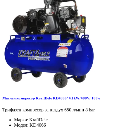
Маслен компресор KraftDele KD4066/ 4.1kW/400V/ 100л
Трифазен компресор за въздух 650 л/мин 8 bar
Марка:
KraftDele
Модел:
KD4066