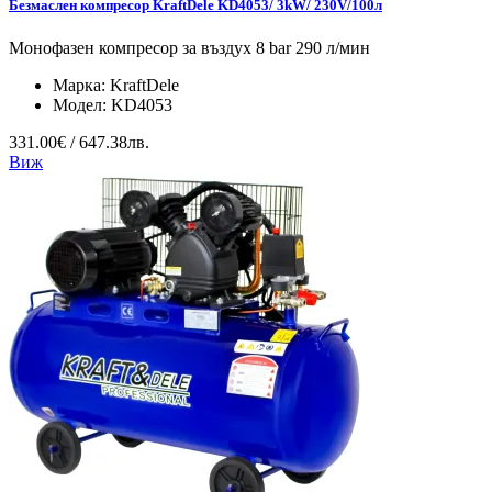
Безмаслен компресор KraftDele KD4053/ 3kW/ 230V/100л
Монофазен компресор за въздух 8 bar 290 л/мин
Марка:
KraftDele
Модел:
KD4053
331.00€ / 647.38лв.
Виж