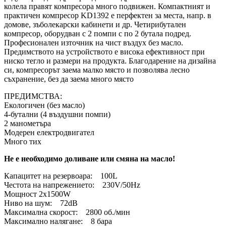
колела правят компресора много подвижен. Компактният и
практичен компресор KD1392 е перфектен за места, напр. в
домове, зъболекарски кабинети и др. Четирибутален
компресор, оборудван с 2 помпи с по 2 бутала подред.
Професионален източник на чист въздух без масло.
Предимството на устройството е висока ефективност при
ниско тегло и размери на продукта. Благодарение на дизайна
си, компресорът заема малко място и позволява лесно
съхранение, без да заема много място
ПРЕДИМСТВА:
Екологичен (без масло)
4-бутални (4 въздушни помпи)
2 манометъра
Модерен електродвигател
Много тих
Не е необходимо доливане или смяна на масло!
Капацитет на резервоара: 100L
Честота на напрежението: 230V/50Hz
Мощност 2x1500W
Ниво на шум: 72dB
Максимална скорост: 2800 об./мин
Максимално налягане: 8 бара