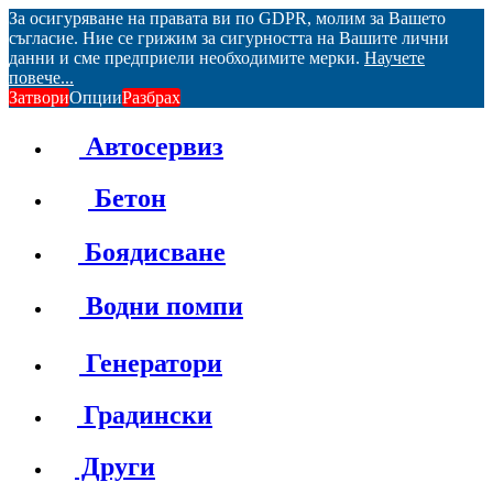
За осигуряване на правата ви по GDPR, молим за Вашето
съгласие. Ние се грижим за сигурността на Вашите лични
данни и сме предприели необходимите мерки.
Научете
повече...
Затвори
Опции
Разбрах
Автосервиз
Бетон
Боядисване
Водни помпи
Генератори
Градински
Други