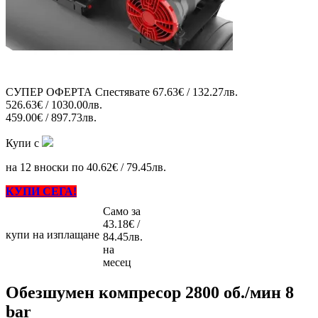
СУПЕР ОФЕРТА
Спестявате
67.63€ / 132.27лв.
526.63€ / 1030.00лв.
459.00€ / 897.73лв.
Купи с
на 12 вноски по 40.62€ / 79.45лв.
КУПИ СЕГА!
Само за
43.18€ /
купи на изплащане
84.45лв.
на
месец
Обезшумен компресор 2800 об./мин 8
bar