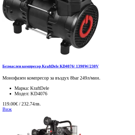
Безмаслен компресор KraftDele KD4076/ 1390W/230V
Монофазен компресор за въздух 8bar 249л/мин.
Марка:
KraftDele
Модел:
KD4076
119.00€ / 232.74лв.
Виж