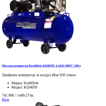
Маслен компресор KraftDele KD4059/ 4.1kW/400V/ 200л
Трифазен компресор за въздух 8bar 650 л/мин.
Марка:
KraftDele
Модел:
KD4059
741.00€ / 1449.27лв.
Виж