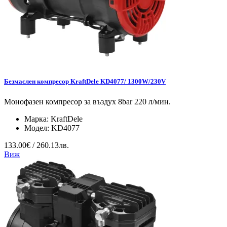
Безмаслен компресор KraftDele KD4077/ 1300W/230V
Монофазен компресор за въздух 8bar 220 л/мин.
Марка:
KraftDele
Модел:
KD4077
133.00€ / 260.13лв.
Виж