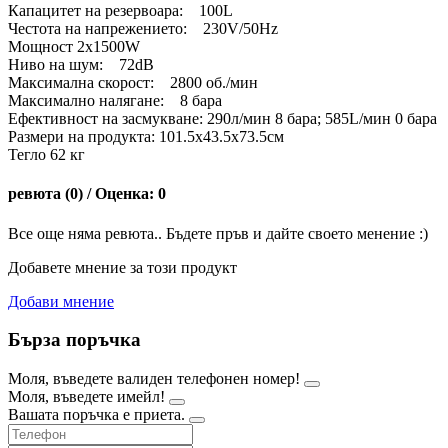
Капацитет на резервоара: 100L
Честота на напрежението: 230V/50Hz
Мощност 2x1500W
Ниво на шум: 72dB
Максимална скорост: 2800 об./мин
Максимално налягане: 8 бара
Ефективност на засмукване: 290л/мин 8 бара; 585L/мин 0 бара
Размери на продукта: 101.5x43.5x73.5см
Тегло 62 кг
ревюта (0) / Оценка: 0
Все още няма ревюта.. Бъдете пръв и дайте своето менение :)
Добавете мнение за този продукт
Добави мнение
Бърза поръчка
Моля, въведете валиден телефонен номер!
Моля, въведете имейл!
Вашата поръчка е приета.