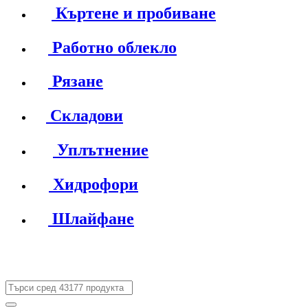
Къртене и пробиване
Работно облекло
Рязане
Складови
Уплътнение
Хидрофори
Шлайфане