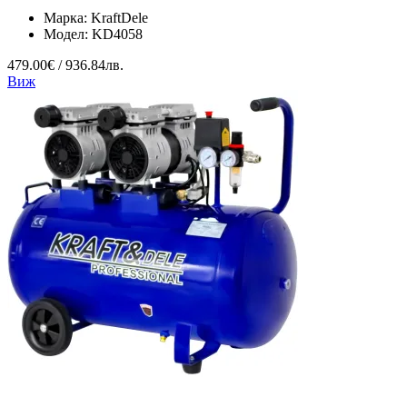
Марка:
KraftDele
Модел:
KD4058
479.00€ / 936.84лв.
Виж