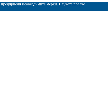
ме предприели необходимите мерки.
Научете повече...