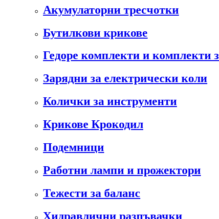
Акумулаторни тресчотки
Бутилкови крикове
Гедоре комплекти и комплекти 
Зарядни за електрически коли
Колички за инструменти
Крикове Крокодил
Подемници
Работни лампи и прожектори
Тежести за баланс
Хидравлични разпъвачки