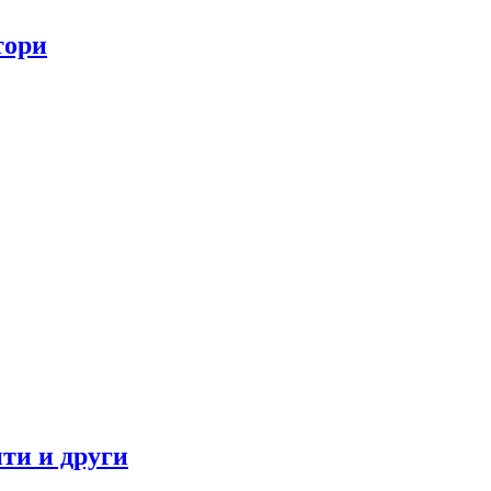
тори
ти и други