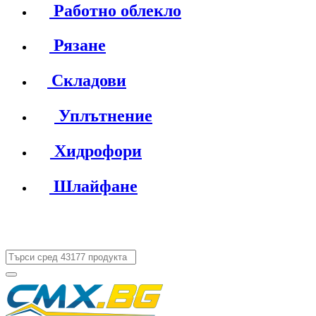
Работно облекло
Рязане
Складови
Уплътнение
Хидрофори
Шлайфане