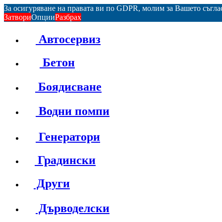
За осигуряване на правата ви по GDPR, молим за Вашето съгл
Затвори
Опции
Разбрах
Автосервиз
Бетон
Боядисване
Водни помпи
Генератори
Градински
Други
Дърводелски