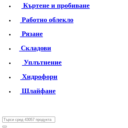
Къртене и пробиване
Работно облекло
Рязане
Складови
Уплътнение
Хидрофори
Шлайфане