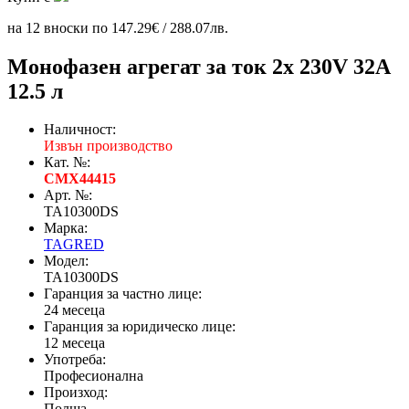
на 12 вноски по 147.29€ / 288.07лв.
Монофазен агрегат за ток 2x 230V 32A
12.5 л
Наличност:
Извън производство
Кат. №:
CMX44415
Арт. №:
TA10300DS
Марка:
TAGRED
Модел:
TA10300DS
Гаранция за частно лице:
24 месеца
Гаранция за юридическо лице:
12 месеца
Употреба:
Професионална
Произход:
Полша