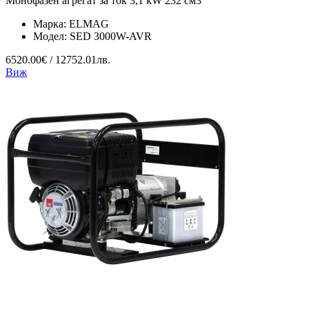
Монофазен агрегат за ток 3,1 kW 232 см3
Марка:
ELMAG
Модел:
SED 3000W-AVR
6520.00€ / 12752.01лв.
Виж