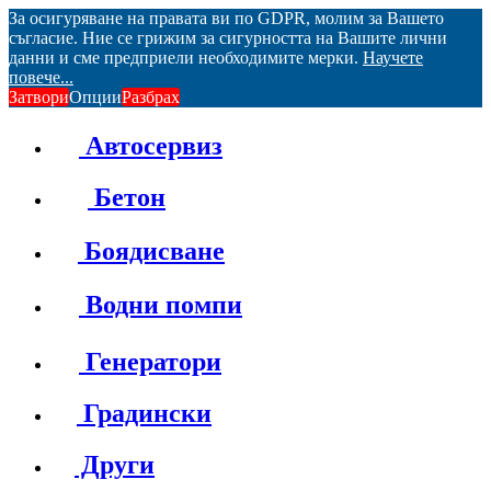
За осигуряване на правата ви по GDPR, молим за Вашето
съгласие. Ние се грижим за сигурността на Вашите лични
данни и сме предприели необходимите мерки.
Научете
повече...
Затвори
Опции
Разбрах
Автосервиз
Бетон
Боядисване
Водни помпи
Генератори
Градински
Други