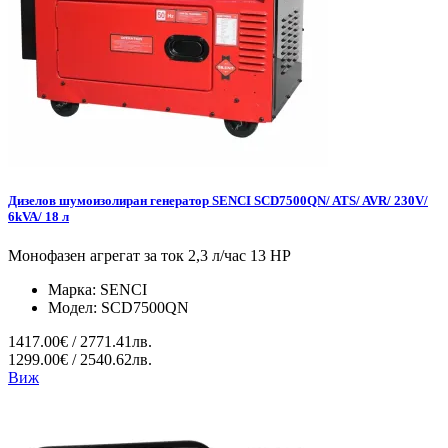
Дизелов шумоизолиран генератор SENCI SCD7500QN/ ATS/ AVR/ 230V/
6kVA/ 18 л
Монофазен агрегат за ток 2,3 л/час 13 HP
Марка:
SENCI
Модел:
SCD7500QN
1417.00€ / 2771.41лв.
1299.00€ / 2540.62лв.
Виж