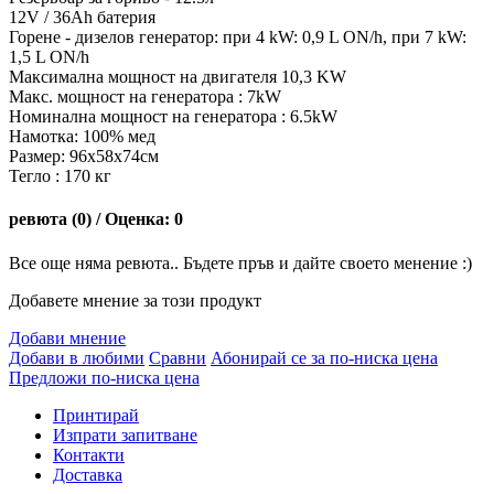
12V / 36Ah батерия
Горене - дизелов генератор: при 4 kW: 0,9 L ON/h, при 7 kW:
1,5 L ON/h
Максимална мощност на двигателя 10,3 KW
Макс. мощност на генератора : 7kW
Номинална мощност на генератора : 6.5kW
Намотка: 100% мед
Размер: 96х58х74см
Тегло : 170 кг
ревюта (0) / Оценка: 0
Все още няма ревюта.. Бъдете пръв и дайте своето менение :)
Добавете мнение за този продукт
Добави мнение
Добави в любими
Сравни
Абонирай се за по-ниска цена
Предложи по-ниска цена
Принтирай
Изпрати запитване
Контакти
Доставка