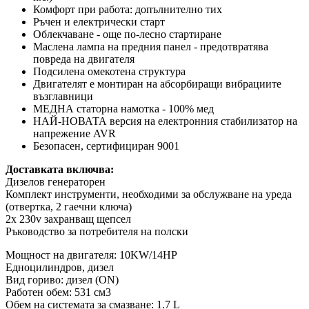
Комфорт при работа: допълнително тих
Ръчен и електрически старт
Облекчаване - още по-лесно стартиране
Маслена лампа на предния панел - предотвратява
повреда на двигателя
Подсилена омекотена структура
Двигателят е монтиран на абсорбиращи вибрациите
възглавници
МЕДНА статорна намотка - 100% мед
НАЙ-НОВАТА версия на електронния стабилизатор на
напрежение AVR
Безопасен, сертифициран 9001
Доставката включва:
Дизелов генераторен
Комплект инструменти, необходими за обслужване на уреда
(отвертка, 2 гаечни ключа)
2x 230v захранващ щепсел
Ръководство за потребителя на полски
Мощност на двигателя: 10KW/14HP
Едноцилиндров, дизел
Вид гориво: дизел (ON)
Работен обем: 531 см3
Обем на системата за смазване: 1.7 L