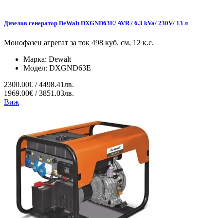
Дизелов генератор DeWalt DXGND63E/ AVR / 6.3 kVa/ 230V/ 13 л
Монофазен агрегат за ток 498 куб. см, 12 к.с.
Марка:
Dewalt
Модел:
DXGND63E
2300.00€ / 4498.41лв.
1969.00€ / 3851.03лв.
Виж