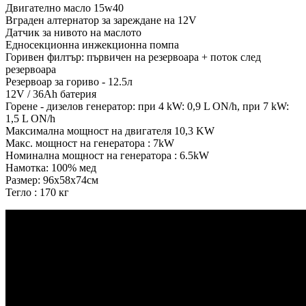
Двигателно масло 15w40
Вграден алтернатор за зареждане на 12V
Датчик за нивото на маслото
Едносекционна инжекционна помпа
Горивен филтър: първичен на резервоара + поток след
резервоара
Резервоар за гориво - 12.5л
12V / 36Ah батерия
Горене - дизелов генератор: при 4 kW: 0,9 L ON/h, при 7 kW:
1,5 L ON/h
Максимална мощност на двигателя 10,3 KW
Макс. мощност на генератора : 7kW
Номинална мощност на генератора : 6.5kW
Намотка: 100% мед
Размер: 96х58х74см
Тегло : 170 кг