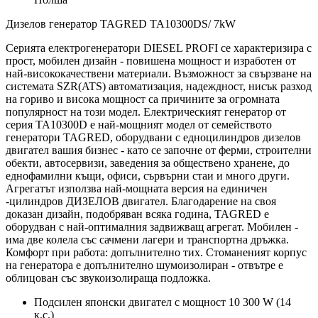
Дизелов генератор TAGRED TA10300DS/ 7kW
Серията електрогенератори DIESEL PROFI се характеризира с
прост, мобилен дизайн - повишена мощност и изработен от
най-висококачествени материали. Възможност за свързване на
системата SZR(ATS) автоматизация, надеждност, нисък разход
на гориво и висока мощност са причините за огромната
популярност на този модел. Електрическият генератор от
серия TA10300D е най-мощният модел от семейството
генератори TAGRED, оборудвани с едноцилиндров дизелов
двигател вашия бизнес - като се започне от ферми, строителни
обекти, автосервизи, заведения за обществено хранене, до
еднофамилни къщи, офиси, сървърни стаи и много други.
Агрегатът използва най-мощната версия на единичен
-цилиндров ДИЗЕЛОВ двигател. Благодарение на своя
доказан дизайн, подобряван всяка година, TAGRED е
оборудван с най-оптималния задвижващ агрегат. Мобилен -
има две колела със сачмени лагери и транспортна дръжка.
Комфорт при работа: допълнително тих. Стоманеният корпус
на генератора е допълнително шумоизолиран - отвътре е
облицован със звукоизолираща подложка.
Подсилен японски двигател с мощност 10 300 W (14
к.с.)