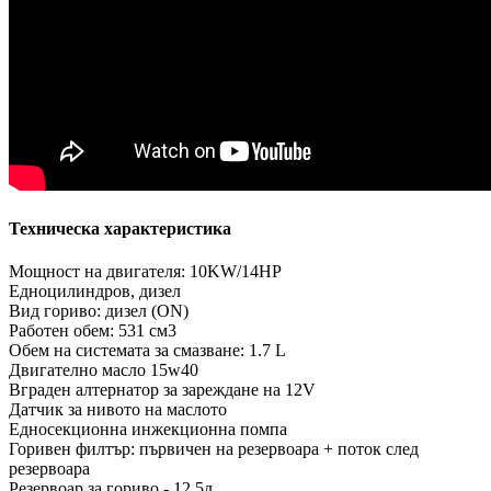
Техническа характеристика
Мощност на двигателя: 10KW/14HP
Едноцилиндров, дизел
Вид гориво: дизел (ON)
Работен обем: 531 см3
Обем на системата за смазване: 1.7 L
Двигателно масло 15w40
Вграден алтернатор за зареждане на 12V
Датчик за нивото на маслото
Едносекционна инжекционна помпа
Горивен филтър: първичен на резервоара + поток след
резервоара
Резервоар за гориво - 12.5л