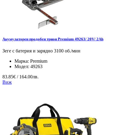
Акумулаторен продобен трион Premium 49263/ 20V/ 2Ah
Зеге с батерия и зарядно 3100 об./мин
Марка:
Premium
Модел:
49263
83.85€ / 164.00лв.
Виж