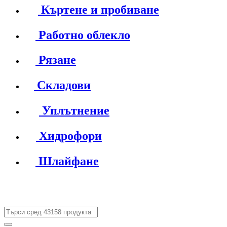
Къртене и пробиване
Работно облекло
Рязане
Складови
Уплътнение
Хидрофори
Шлайфане