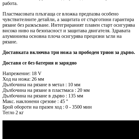
работа.
Пластмасовата плъзгаща се вложка предпазва особено
чувствителните детайли, а защитата от стърготини гарантира
рязане без разкъсване. Интегрираният плавен старт осигурява
високо ниво на безопасност и защитава двигателя. Здравата
алуминиева основна плоча осигурява прецизни ъгли на
рязане.
Доставката включва три ножа за прободен трион за дърво.
Доставя се без батерия и зарядно
Напрежение: 18 V
Ход на ножа: 26 мм
Дълбочина на рязане в метал : 10 мм
Дълбочина на рязане в пластмаса : 20 мм
Дълбочина на рязане в дърво : 135 мм
Макс. наклонени срезове : 45 °
Брой обороти на празен ход : 0 - 3500 мин
Тегло 2 кг