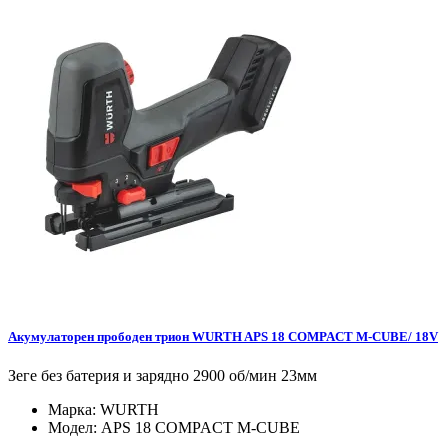
Акумулаторен прободен трион WURTH APS 18 COMPACT M-CUBE/ 18V
Зеге без батерия и зарядно 2900 об/мин 23мм
Марка:
WURTH
Модел:
APS 18 COMPACT M-CUBE