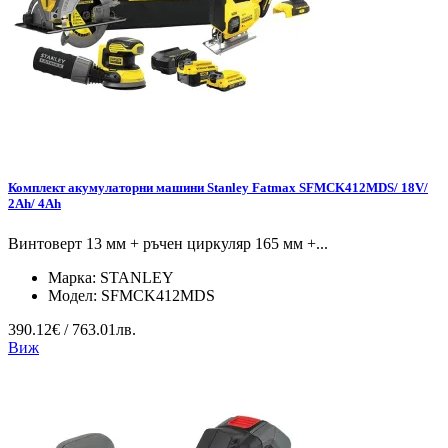
Комплект акумулаторни машини Stanley Fatmax SFMCK412MDS/ 18V/
2Ah/ 4Ah
Винтоверт 13 мм + ръчен циркуляр 165 мм +...
Марка:
STANLEY
Модел:
SFMCK412MDS
390.12€ / 763.01лв.
Виж