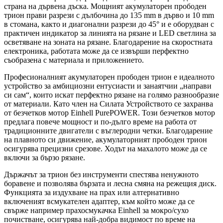
страна на дървена дъска. Мощният акумулаторен прободен
трион прави разрези с дълбочина до 135 mm в дърво и 10 mm
в стомана, както и диагонални разрези до 45° и е оборудван с
практичен индикатор за линията на рязане и LED светлина за
осветяване на зоната на рязане. Благодарение на скоростната
електроника, работата може да се извърши перфектно
съобразена с материала и приложението.
Професионалният акумулаторен прободен трион е идеалното
устройство за амбициозни ентусиасти и занаятчии „направи
си сам“, които искат перфектно рязане на голямо разнообразие
от материали. Като член на Силата Устройството се захранва
от безчетков мотор Einhell PurePOWER. Този безчетков мотор
предлага повече мощност и по-дълго време на работа от
традиционните двигатели с въглеродни четки. Благодарение
на плавното си движение, акумулаторният прободен трион
осигурява прецизни срезове. Ходът на махалото може да се
включи за бързо рязане.
Държачът за трион без инструменти спестява ненужното
боравене и позволява бързата и лесна смяна на режещия диск.
Функцията за издухване на прах или алтернативно
включеният всмукателен адаптер, към който може да се
свърже например прахосмукачка Einhell за мокро/сухо
почистване, осигурява най-добра видимост по време на