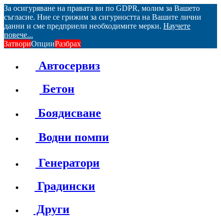
За осигуряване на правата ви по GDPR, молим за Вашето
съгласие. Ние се грижим за сигурността на Вашите лични
данни и сме предприели необходимите мерки.
Научете
повече...
Затвори
Опции
Разбрах
Автосервиз
Бетон
Боядисване
Водни помпи
Генератори
Градински
Други