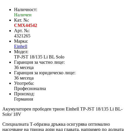
Наличност:
Наличен
Кат. №:
CMX44542
Арт. №:
4321265
Марка:
Einhell
Модел:
TP-JST 18/135 Li BL Solo
Гаранция за частно лице:
36 месеца
Гаранция за юридическо лице:
36 месеца
Употреба:
Професионална
Произход:
Германия
Акумулаторен прободен трион Einhell TP-JST 18/135 Li BL-
Solo/ 18V
Специалната Т-образна дръжка осигурява оптимално
насочване на триона дори над главата, например по долната