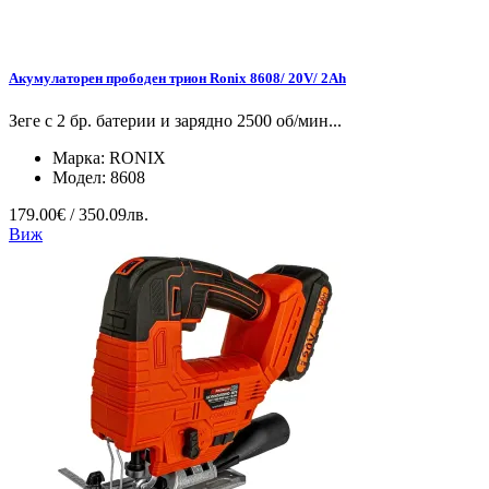
Акумулаторен прободен трион Ronix 8608/ 20V/ 2Ah
Зеге с 2 бр. батерии и зарядно 2500 об/мин...
Марка:
RONIX
Модел:
8608
179.00€ / 350.09лв.
Виж