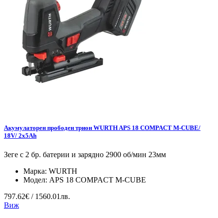
Акумулаторен прободен трион WURTH APS 18 COMPACT M-CUBE/
18V/ 2x5Ah
Зеге с 2 бр. батерии и зарядно 2900 об/мин 23мм
Марка:
WURTH
Модел:
APS 18 COMPACT M-CUBE
797.62€ / 1560.01лв.
Виж