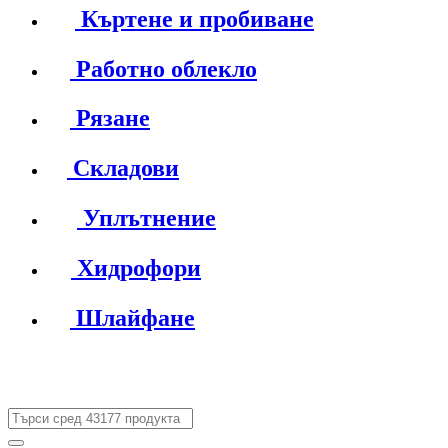
Къртене и пробиване
Работно облекло
Рязане
Складови
Уплътнение
Хидрофори
Шлайфане