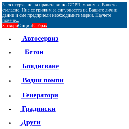
За осигуряване на правата ви по GDPR, молим за Вашето
съгласие. Ние се грижим за сигурността на Вашите лични
данни и сме предприели необходимите мерки.
Научете
повече...
Затвори
Опции
Разбрах
Автосервиз
Бетон
Боядисване
Водни помпи
Генератори
Градински
Други