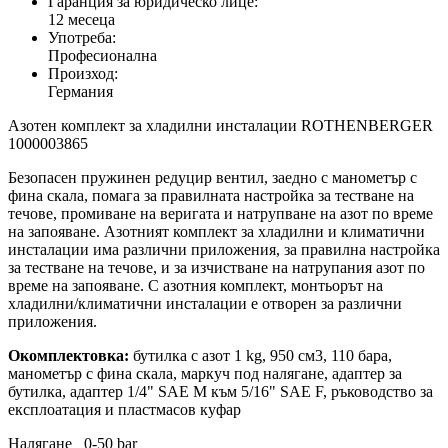
Гаранция за юридическо лице:
12 месеца
Употреба:
Професионална
Произход:
Германия
Азотен комплект за хладилни инсталации ROTHENBERGER
1000003865
Безопасен пружинен редуцир вентил, заедно с манометър с
фина скала, помага за правилната настройка за тестване на
течове, промиване на веригата и натрупване на азот по време
на запояване. Азотният комплект за хладилни и климатични
инсталации има различни приложения, за правилна настройка
за тестване на течове, и за изчистване на натрупания азот по
време на запояване. С азотния комплект, монтьорът на
хладилни/климатични инсталации е отворен за различни
приложения.
Окомплектовка:
бутилка с азот 1 kg, 950 см3, 110 бара,
манометър с фина скала, маркуч под налягане, адаптер за
бутилка, адаптер 1/4" SAE M към 5/16" SAE F, ръководство за
експлоатация и пластмасов куфар
Налягане 0-50 bar