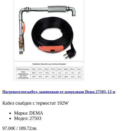
Нагревателен кабел, защитаващ от замръзване Dema 27503, 12 м
Кабел снабден с термостат 192W
Марка:
DEMA
Модел:
27503
97.00€ / 189.72лв.