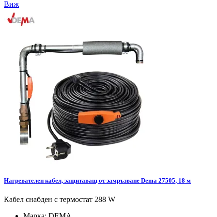
Виж
Нагревателен кабел, защитаващ от замръзване Dema 27505, 18 м
Кабел снабден с термостат 288 W
Марка:
DEMA