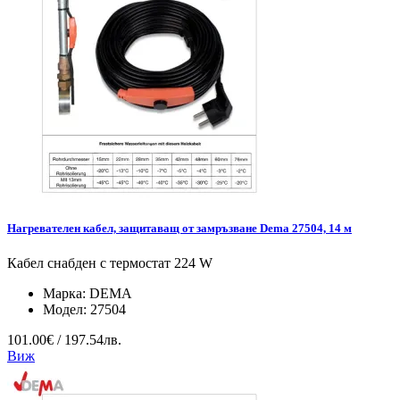
Нагревателен кабел, защитаващ от замръзване Dema 27504, 14 м
Кабел снабден с термостат 224 W
Марка:
DEMA
Модел:
27504
101.00€ / 197.54лв.
Виж