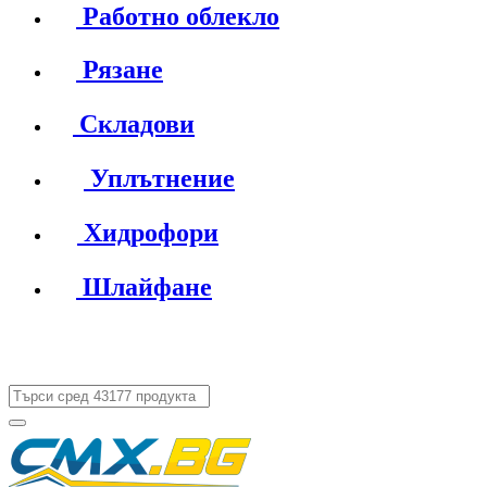
Работно облекло
Рязане
Складови
Уплътнение
Хидрофори
Шлайфане