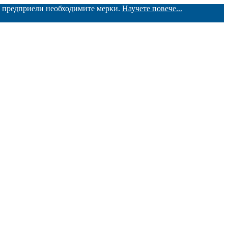
ме предприели необходимите мерки.
Научете повече...