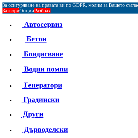
За осигуряване на правата ви по GDPR, молим за Вашето съгл
Затвори
Опции
Разбрах
Автосервиз
Бетон
Боядисване
Водни помпи
Генератори
Градински
Други
Дърводелски