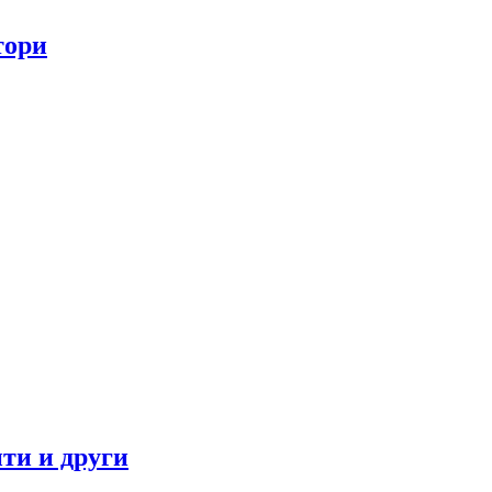
тори
ти и други