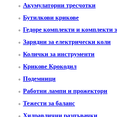
Акумулаторни тресчотки
Бутилкови крикове
Гедоре комплекти и комплекти 
Зарядни за електрически коли
Колички за инструменти
Крикове Крокодил
Подемници
Работни лампи и прожектори
Тежести за баланс
Хидравлични разпъвачки