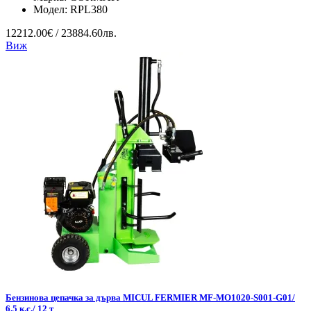
Модел:
RPL380
12212.00€ / 23884.60лв.
Виж
Бензинова цепачка за дърва MICUL FERMIER MF-MO1020-S001-G01/
6.5 к.с./ 12 т