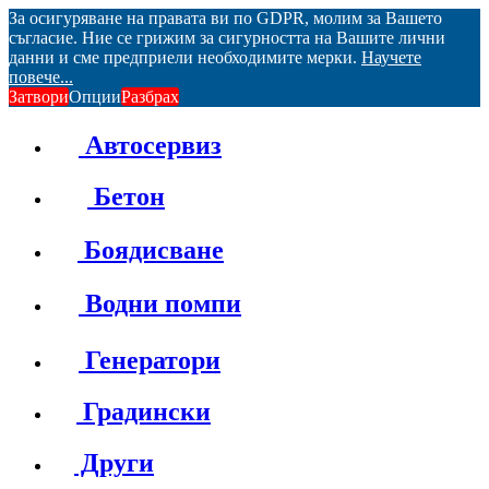
За осигуряване на правата ви по GDPR, молим за Вашето
съгласие. Ние се грижим за сигурността на Вашите лични
данни и сме предприели необходимите мерки.
Научете
повече...
Затвори
Опции
Разбрах
Автосервиз
Бетон
Боядисване
Водни помпи
Генератори
Градински
Други