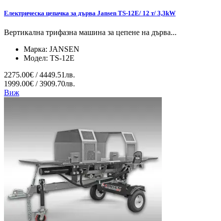
Електрическа цепачка за дърва Jansen TS-12E/ 12 т/ 3,3kW
Вертикална трифазна машина за цепене на дърва...
Марка:
JANSEN
Модел:
TS-12E
2275.00€ / 4449.51лв.
1999.00€ / 3909.70лв.
Виж