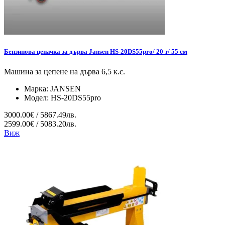
Бензинова цепачка за дърва Jansen HS-20DS55pro/ 20 т/ 55 см
Машина за цепене на дърва 6,5 к.с.
Марка:
JANSEN
Модел:
HS-20DS55pro
3000.00€ / 5867.49лв.
2599.00€ / 5083.20лв.
Виж