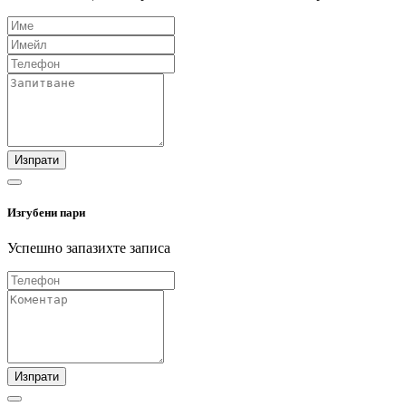
Изпрати
Изгубени пари
Успешно запазихте записа
Изпрати