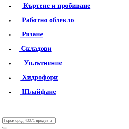
Къртене и пробиване
Работно облекло
Рязане
Складови
Уплътнение
Хидрофори
Шлайфане