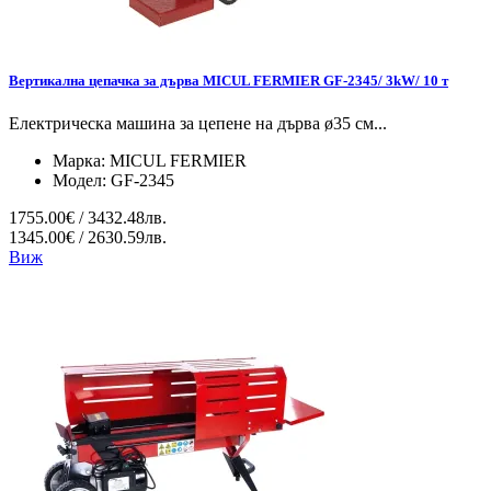
Вертикална цепачка за дърва MICUL FERMIER GF-2345/ 3kW/ 10 т
Електрическа машина за цепене на дърва ø35 см...
Марка:
MICUL FERMIER
Модел:
GF-2345
1755.00€ / 3432.48лв.
1345.00€ / 2630.59лв.
Виж