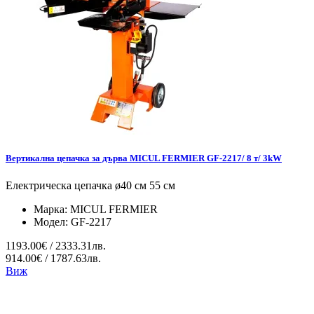
Вертикална цепачка за дърва MICUL FERMIER GF-2217/ 8 т/ 3kW
Електрическа цепачка ø40 см 55 см
Марка:
MICUL FERMIER
Модел:
GF-2217
1193.00€ / 2333.31лв.
914.00€ / 1787.63лв.
Виж