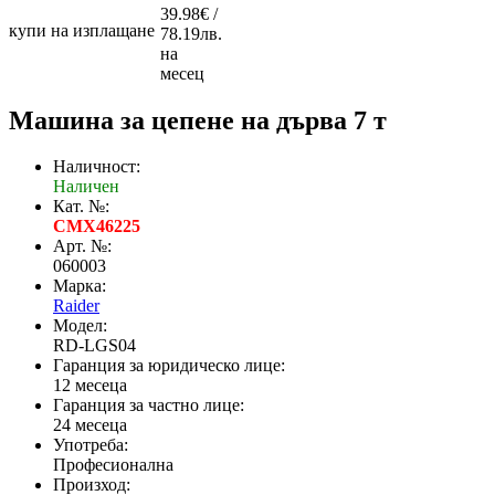
39.98€ /
купи на изплащане
78.19лв.
на
месец
Машина за цепене на дърва 7 т
Наличност:
Наличен
Кат. №:
CMX46225
Арт. №:
060003
Марка:
Raider
Модел:
RD-LGS04
Гаранция за юридическо лице:
12 месеца
Гаранция за частно лице:
24 месеца
Употреба:
Професионална
Произход: