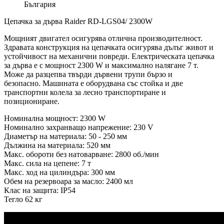
България
Цепачка за дърва Raider RD-LGS04/ 2300W
Мощният двигател осигурява отлична производителност.
Здравата конструкция на цепачката осигурява дълъг живот и
устойчивост на механични повреди. Електрическата цепачка
за дърва е с мощност 2300 W и максимално налягане 7 т.
Може да разцепва твърди дървени трупи бързо и
безопасно. Машината е оборудвана със стойка и две
транспортни колела за лесно транспортиране и
позициониране.
Номинална мощност: 2300 W
Номинално захранващо напрежение: 230 V
Диаметър на материала: 50 - 250 мм
Дължина на материала: 520 мм
Макс. обороти без натоварване: 2800 об./мин
Макс. сила на цепене: 7 т
Макс. ход на цилиндъра: 300 мм
Обем на резервоара за масло: 2400 мл
Клас на защита: IP54
Тегло 62 кг