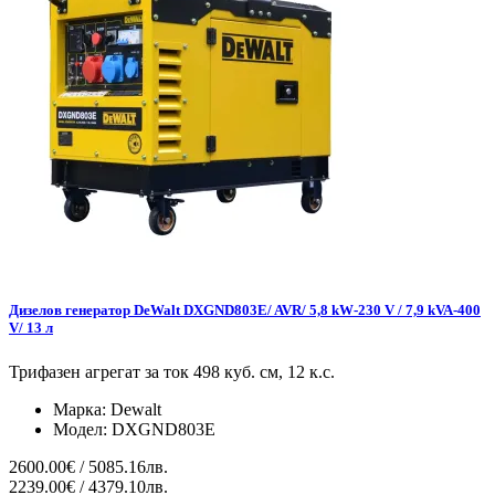
Дизелов генератор DeWalt DXGND803E/ AVR/ 5,8 kW-230 V / 7,9 kVA-400
V/ 13 л
Трифазен агрегат за ток 498 куб. см, 12 к.с.
Марка:
Dewalt
Модел:
DXGND803E
2600.00€ / 5085.16лв.
2239.00€ / 4379.10лв.