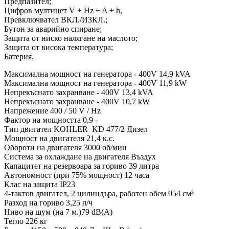
Предпазител;
Цифров мултицет V + Hz + A + h,
Превключвател ВКЛ./ИЗКЛ.;
Бутон за аварийно спиране;
Защита от ниско налягане на маслото;
Защита от висока температура;
Батерия.
Максимална мощност на генератора - 400V 14,9 kVA
Максимална мощност на генератора - 400V 11,9 kW
Непрекъснато захранване - 400V 13,4 kVA
Непрекъснато захранване - 400V 10,7 kW
Напрежение 400 / 50 V / Hz
Фактор на мощността 0,9 -
Тип двигател KOHLER KD 477/2 Дизел
Мощност на двигателя 21,4 к.с.
Обороти на двигателя 3000 об/мин
Система за охлаждане на двигателя Въздух
Капацитет на резервоара за гориво 39 литра
Автономност (при 75% мощност) 12 часа
Клас на защита IP23
4-тактов двигател, 2 цилиндъра, работен обем 954 см³
Разход на гориво 3,25 л/ч
Ниво на шум (на 7 м.)79 dB(A)
Тегло 226 кг