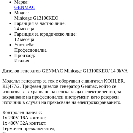
Марка:
GENMAC
Модел:
Minicage G13100KEO
Гаранция за частно лице:
24 месеца
Гаранция за юридическо лице:
12 месеца
Употреба:
Професионална
Произход:
Италия
Дизелов генератор GENMAC Minicage G13100KEO/ 14.9kVA
Моделът генератор за ток е оборудван с двигател KOHLER.
КД477/2. Трифазен дизелов генератор Genmac, който се
използва за захранване на селска къща с електричество, за
захранване на професионален инструмент, като резервен
източник в случай на прекъсване на електрозахранването.
Контролен панел с:
1x 230V 16A контакт;
1x 400V 32A контакт;
Термичен превключвател,