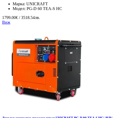
Марка:
UNICRAFT
Модел:
PG-D 60 TEA-S HC
1799.00€ / 3518.54лв.
Виж
Дизелов генератор звукоизолиран UNICRAFT PG-D 80 TEA-S HC/ AVR/