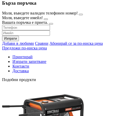
Бърза поръчка
Моля, въведете валиден телефонен номер!
Моля, въведете имейл!
Вашата поръчка е приета.
Изпрати
Добави в любими
Сравни
Абонирай се за по-ниска цена
Предложи по-ниска цена
Принтирай
Изпрати запитване
Контакти
Доставка
Подобни продукти