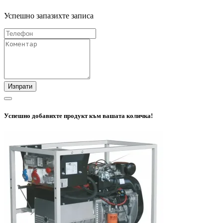
Успешно запазихте записа
Изпрати
Успешно добавихте продукт към вашата количка!