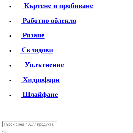
Къртене и пробиване
Работно облекло
Рязане
Складови
Уплътнение
Хидрофори
Шлайфане