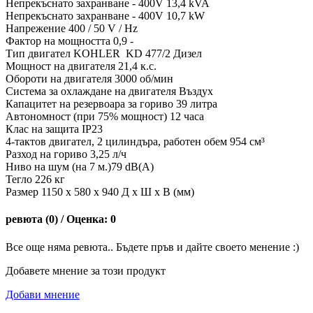
Непрекъснато захранване - 400V 13,4 kVA
Непрекъснато захранване - 400V 10,7 kW
Напрежение 400 / 50 V / Hz
Фактор на мощността 0,9 -
Тип двигател KOHLER KD 477/2 Дизел
Мощност на двигателя 21,4 к.с.
Обороти на двигателя 3000 об/мин
Система за охлаждане на двигателя Въздух
Капацитет на резервоара за гориво 39 литра
Автономност (при 75% мощност) 12 часа
Клас на защита IP23
4-тактов двигател, 2 цилиндъра, работен обем 954 см³
Разход на гориво 3,25 л/ч
Ниво на шум (на 7 м.)79 dB(A)
Тегло 226 кг
Размер 1150 x 580 x 940 Д x Ш x В (мм)
ревюта (0) / Оценка: 0
Все още няма ревюта.. Бъдете пръв и дайте своето менение :)
Добавете мнение за този продукт
Добави мнение