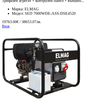
Трифазен агрегат + контролен панел + външно...
Марка:
ELMAG
Модел:
SED 7000WDE-ASS-DSE4520
19763.00€ / 38653.07лв.
Виж