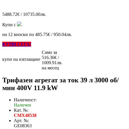
5488.72€ / 10735.00лв.
Купи с
на 12 вноски по 485.75€ / 950.04лв.
КУПИ СЕГА!
Само за
516.36€ /
купи на изплащане
1009.91лв.
на месец
Трифазен агрегат за ток 39 л 3000 об/
мин 400V 11.9 kW
Наличност:
Наличен
Кат. №:
CMX48538
Арт. №:
GE08363