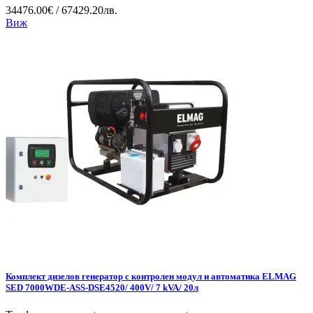
34476.00€ / 67429.20лв.
Виж
Комплект дизелов генератор с контролен модул и автоматика ELMAG
SED 7000WDE-ASS-DSE4520/ 400V/ 7 kVA/ 20л