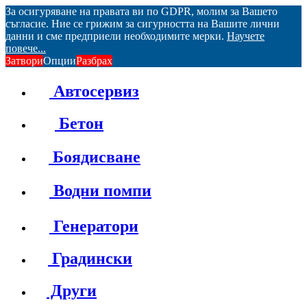
За осигуряване на правата ви по GDPR, молим за Вашето
съгласие. Ние се грижим за сигурността на Вашите лични
данни и сме предприели необходимите мерки.
Научете
повече...
Затвори
Опции
Разбрах
Автосервиз
Бетон
Боядисване
Водни помпи
Генератори
Градински
Други