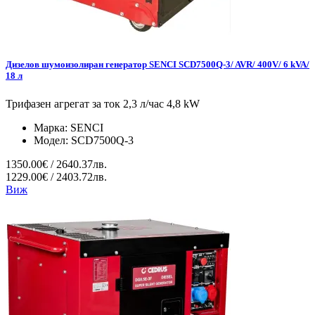
Дизелов шумоизолиран генератор SENCI SCD7500Q-3/ AVR/ 400V/ 6 kVA/
18 л
Трифазен агрегат за ток 2,3 л/час 4,8 kW
Марка:
SENCI
Модел:
SCD7500Q-3
1350.00€ / 2640.37лв.
1229.00€ / 2403.72лв.
Виж