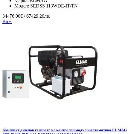
Марка:
ELMAG
Модел:
SEDSS 113WDE-IT/TN
34476.00€ / 67429.20лв.
Виж
Комплект дизелов генератор с контролен модул и автоматика ELMAG