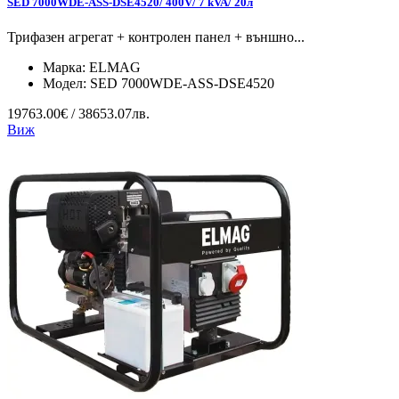
SED 7000WDE-ASS-DSE4520/ 400V/ 7 kVA/ 20л
Трифазен агрегат + контролен панел + външно...
Марка:
ELMAG
Модел:
SED 7000WDE-ASS-DSE4520
19763.00€ / 38653.07лв.
Виж