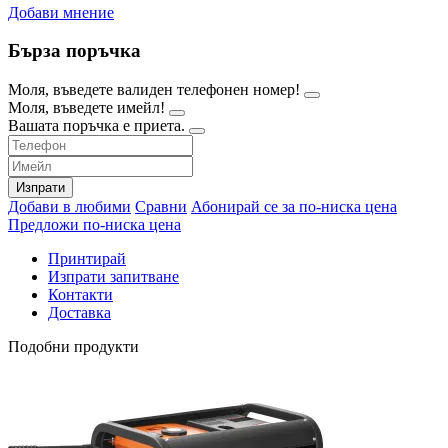
Добави мнение
Бърза поръчка
Моля, въведете валиден телефонен номер!
Моля, въведете имейл!
Вашата поръчка е приета.
Изпрати
Добави в любими
Сравни
Абонирай се за по-ниска цена
Предложи по-ниска цена
Принтирай
Изпрати запитване
Контакти
Доставка
Подобни продукти