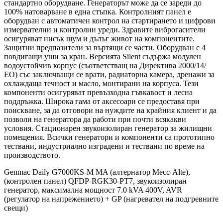
стандартно оборудване. Генераторът може да се зареди до
100% натоварване в една стъпка. Контролният панел е
оборудван с автоматичен контрол на стартирането и цифрови
измервателни и контролни уреди. Здравите виброгасители
осигуряват нисък шум и дълъг живот на компонентите.
Защитни предпазители за въртящи се части. Оборудван с 4
повдигащи уши за кран. Версията Silent съдържа модулен
водоустойчив корпус (съответстващ на Директива 2000/14/
ЕО) със заключващи се врати, радиаторна камера, дренажи за
охлаждаща течност и масло, монтирани на корпуса. Тези
компоненти осигуряват превъзходна гъвкавост и лесна
поддръжка. Широка гама от аксесоари се предоставя при
поискване, за да отговори на нуждите на крайния клиент и да
позволи на генератора да работи при почти всякакви
условия. Стационарен звукоизолиран генератор за жилищни
помещения. Всички генератори и компоненти са прототипно
тествани, индустриално изградени и тествани по време на
производството.
Genmac Daily G7000KS-M MA (алтернатор Mecc-Alte),
(контролен панел) QFDP-RGK30-PT7, звукоизолиран
генератор, максимална мощност 7.0 kVA 400V, AVR
(регулатор на напрежението) + GP (нагревател на подгревните
свещи)