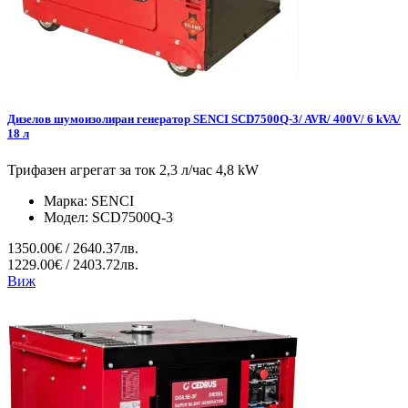
Дизелов шумоизолиран генератор SENCI SCD7500Q-3/ AVR/ 400V/ 6 kVA/
18 л
Трифазен агрегат за ток 2,3 л/час 4,8 kW
Марка:
SENCI
Модел:
SCD7500Q-3
1350.00€ / 2640.37лв.
1229.00€ / 2403.72лв.
Виж