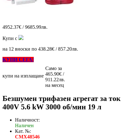
4952.37€ / 9685.99лв.
Купи с
на 12 вноски по 438.28€ / 857.20лв.
КУПИ СЕГА!
Само за
465.90€ /
купи на изплащане
911.22лв.
на месец
Безшумен трифазен агрегат за ток
400V 5.6 kW 3000 об/мин 19 л
Наличност:
Наличен
Кат. №:
CMX48546