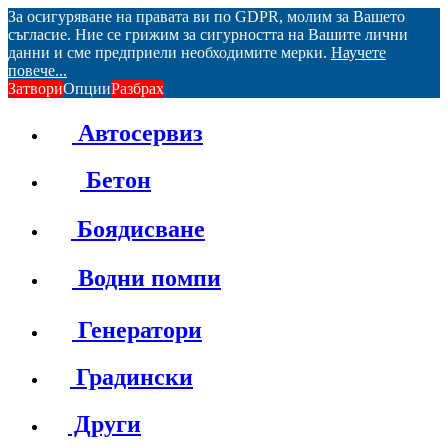
За осигуряване на правата ви по GDPR, молим за Вашето
съгласие. Ние се грижим за сигурността на Вашите лични
данни и сме предприели необходимите мерки.
Научете
повече...
Затвори
Опции
Разбрах
Автосервиз
Бетон
Боядисване
Водни помпи
Генератори
Градински
Други