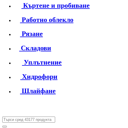
Къртене и пробиване
Работно облекло
Рязане
Складови
Уплътнение
Хидрофори
Шлайфане