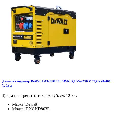
Дизелов генератор DeWalt DXGND803E/ AVR/ 5,8 kW-230 V / 7,9 kVA-400
V/ 13 л
Трифазен агрегат за ток 498 куб. см, 12 к.с.
Марка:
Dewalt
Модел:
DXGND803E