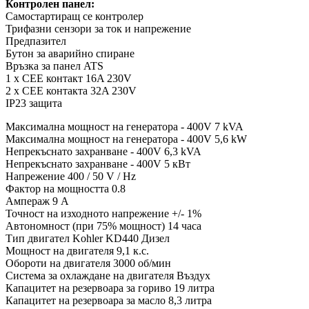
Контролен панел:
Самостартиращ се контролер
Трифазни сензори за ток и напрежение
Предпазител
Бутон за аварийно спиране
Връзка за панел ATS
1 x CEE контакт 16A 230V
2 x CEE контакта 32A 230V
IP23 защита
Максимална мощност на генератора - 400V 7 kVA
Максимална мощност на генератора - 400V 5,6 kW
Непрекъснато захранване - 400V 6,3 kVA
Непрекъснато захранване - 400V 5 кВт
Напрежение 400 / 50 V / Hz
Фактор на мощността 0.8
Ампераж 9 А
Точност на изходното напрежение +/- 1%
Автономност (при 75% мощност) 14 часа
Тип двигател Kohler KD440 Дизел
Мощност на двигателя 9,1 к.с.
Обороти на двигателя 3000 об/мин
Система за охлаждане на двигателя Въздух
Капацитет на резервоара за гориво 19 литра
Капацитет на резервоара за масло 8,3 литра