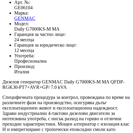
Арт. №:
GE06104
Марка:
GENMAC
Модел:
Daily G7000KS-M MA
Гаранция за частно лице:
24 месеца
Гаранция за юридическо лице:
12 месеца
Употреба:
Професионална
Произход:
Италия
Дизелов генератор GENMAC Daily G7000KS-M MA QFDP-
RGK30-PT7+AVR+GP/ 7.0 kVA
Специфичната процедура за контрол, провеждана по време на
различните фази на производство, осигурява дълъг
експлоатационен живот и експлоатационна надеждност.
Здрави индустриални 4-тактови дизелови двигатели за
интензивна употреба, с нисък разход на гориво и отлични
преходни характеристики. Мощен алтернатор с изолация клас
H и импрегниране с тропически епоксидни смоли като