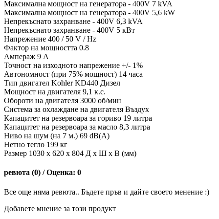
Максимална мощност на генератора - 400V 7 kVA
Максимална мощност на генератора - 400V 5,6 kW
Непрекъснато захранване - 400V 6,3 kVA
Непрекъснато захранване - 400V 5 кВт
Напрежение 400 / 50 V / Hz
Фактор на мощността 0.8
Ампераж 9 А
Точност на изходното напрежение +/- 1%
Автономност (при 75% мощност) 14 часа
Тип двигател Kohler KD440 Дизел
Мощност на двигателя 9,1 к.с.
Обороти на двигателя 3000 об/мин
Система за охлаждане на двигателя Въздух
Капацитет на резервоара за гориво 19 литра
Капацитет на резервоара за масло 8,3 литра
Ниво на шум (на 7 м.) 69 dB(A)
Нетно тегло 199 кг
Размер 1030 x 620 x 804 Д x Ш x В (мм)
ревюта (0) / Оценка: 0
Все още няма ревюта.. Бъдете пръв и дайте своето менение :)
Добавете мнение за този продукт