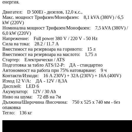
енергия.
Двигател: D 500Ei - дизелов, 12,0 к.с.,
Макс. мощност Трифазен/Монофазен: 8,1 kVA (380V) / 6,5
kW (220V)
Номинална мощност Трифазен/Монофазен: 7,5 kVA (380V) /
6,0 kW (220V)
Напрежение: Full power 380 V / 220 V - 50 Hz
Сила на тока: 28.2 / 11.7 A
Вместимост на резервоара на горивото: 15 л
Вместимост на резервоара на маслото: 1,75 л
Стартер: Електрически / ATS
Подготовка за табло ATS/12-P: ДА - стандартно
Автономност на работа при 75% натоварване: 9 ч
Контакти/Изходи: 16 A 230V) + 32A (230V) + 16A (400V)
Изход 12 V/A: ДА - 12V / 8,3A
Дисплей: LED 6
Акумулатор: 12V / 30 Ah
Ниво на шума: 72 dB на 7м
Дължина/Широчина /Височина: 750 x 525 x 740 мм - без
опаковка
Тегло: 136 кг