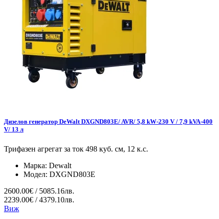
Дизелов генератор DeWalt DXGND803E/ AVR/ 5,8 kW-230 V / 7,9 kVA-400
V/ 13 л
Трифазен агрегат за ток 498 куб. см, 12 к.с.
Марка:
Dewalt
Модел:
DXGND803E
2600.00€ / 5085.16лв.
2239.00€ / 4379.10лв.
Виж