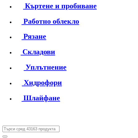
Къртене и пробиване
Работно облекло
Рязане
Складови
Уплътнение
Хидрофори
Шлайфане