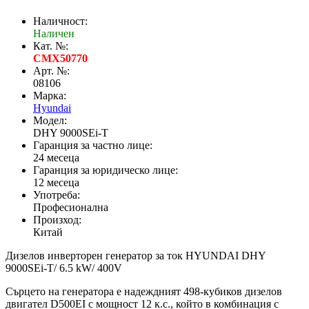
Наличност:
Наличен
Кат. №:
CMX50770
Арт. №:
08106
Марка:
Hyundai
Модел:
DHY 9000SEi-Т
Гаранция за частно лице:
24 месеца
Гаранция за юридическо лице:
12 месеца
Употреба:
Професионална
Произход:
Китай
Дизелов инверторен генератор за ток HYUNDAI DHY
9000SEi-Т/ 6.5 kW/ 400V
Сърцето на генератора е надеждният 498-кубиков дизелов
двигател D500EI с мощност 12 к.с., който в комбинация с