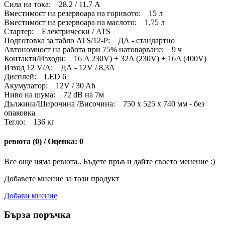
Сила на тока: 28.2 / 11.7 A
Вместимост на резервоара на горивото: 15 л
Вместимост на резервоара на маслото: 1,75 л
Стартер: Електрически / ATS
Подготовка за табло ATS/12-P: ДА - стандартно
Автономност на работа при 75% натоварване: 9 ч
Контакти/Изходи: 16 A 230V) + 32A (230V) + 16A (400V)
Изход 12 V/A: ДА - 12V / 8,3A
Дисплей: LED 6
Акумулатор: 12V / 30 Ah
Ниво на шума: 72 dB на 7м
Дължина/Широчина /Височина: 750 x 525 x 740 мм - без
опаковка
Тегло: 136 кг
ревюта (0) / Оценка: 0
Все още няма ревюта.. Бъдете пръв и дайте своето менение :)
Добавете мнение за този продукт
Добави мнение
Бърза поръчка