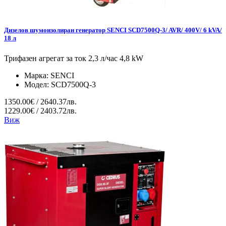
Дизелов шумоизолиран генератор SENCI SCD7500Q-3/ AVR/ 400V/ 6 kVA/
18 л
Трифазен агрегат за ток 2,3 л/час 4,8 kW
Марка:
SENCI
Модел:
SCD7500Q-3
1350.00€ / 2640.37лв.
1229.00€ / 2403.72лв.
Виж