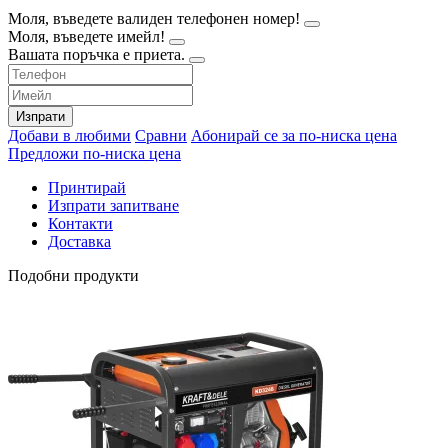
Моля, въведете валиден телефонен номер!
Моля, въведете имейл!
Вашата поръчка е приета.
Изпрати
Добави в любими
Сравни
Абонирай се за по-ниска цена
Предложи по-ниска цена
Принтирай
Изпрати запитване
Контакти
Доставка
Подобни продукти