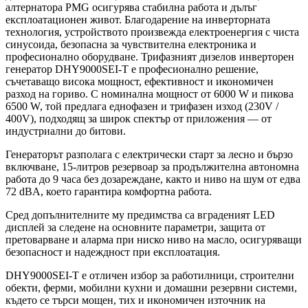
алтернатора PMG осигурява стабилна работа и дълъг
експлоатационен живот. Благодарение на инверторната
технология, устройството произвежда електроенергия с чиста
синусоида, безопасна за чувствителна електроника и
професионално оборудване. Трифазният дизелов инверторен
генератор DHY9000SEI-T е професионално решение,
съчетаващо висока мощност, ефективност и икономичен
разход на гориво. С номинална мощност от 6000 W и пикова
6500 W, той предлага еднофазен и трифазен изход (230V /
400V), подходящ за широк спектър от приложения — от
индустриални до битови.
Генераторът разполага с електрически старт за лесно и бързо
включване, 15-литров резервоар за продължителна автономна
работа до 9 часа без дозареждане, както и ниво на шум от едва
72 dBA, което гарантира комфортна работа.
Сред допълнителните му предимства са вграденият LED
дисплей за следене на основните параметри, защита от
претоварване и аларма при ниско ниво на масло, осигуряващи
безопасност и надеждност при експлоатация.
DHY9000SEI-T е отличен избор за работилници, строителни
обекти, ферми, мобилни кухни и домашни резервни системи,
където се търси мощен, тих и икономичен източник на