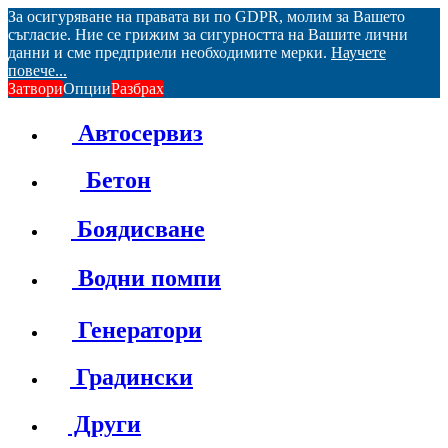
За осигуряване на правата ви по GDPR, молим за Вашето
съгласие. Ние се грижим за сигурността на Вашите лични
данни и сме предприели необходимите мерки.
Научете
повече...
Затвори
Опции
Разбрах
Автосервиз
Бетон
Боядисване
Водни помпи
Генератори
Градински
Други