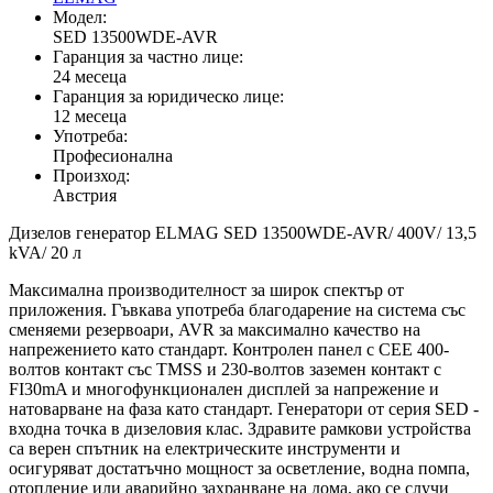
Модел:
SED 13500WDE-AVR
Гаранция за частно лице:
24 месеца
Гаранция за юридическо лице:
12 месеца
Употреба:
Професионална
Произход:
Австрия
Дизелов генератор ELMAG SED 13500WDE-AVR/ 400V/ 13,5
kVA/ 20 л
Максимална производителност за широк спектър от
приложения. Гъвкава употреба благодарение на система със
сменяеми резервоари, AVR за максимално качество на
напрежението като стандарт. Контролен панел с CEE 400-
волтов контакт със TMSS и 230-волтов заземен контакт с
FI30mA и многофункционален дисплей за напрежение и
натоварване на фаза като стандарт. Генератори от серия SED -
входна точка в дизеловия клас. Здравите рамкови устройства
са верен спътник на електрическите инструменти и
осигуряват достатъчно мощност за осветление, водна помпа,
отопление или аварийно захранване на дома, ако се случи