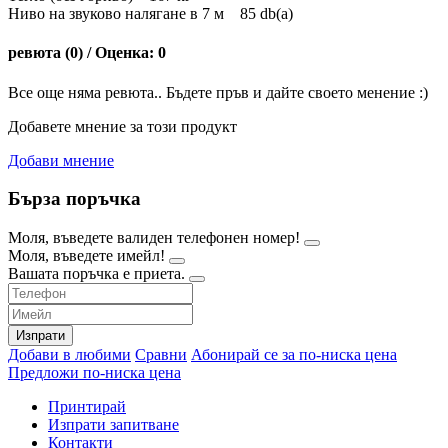
Ниво на звуково налягане в 7 м 85 db(a)
ревюта (0) / Оценка: 0
Все още няма ревюта.. Бъдете пръв и дайте своето менение :)
Добавете мнение за този продукт
Добави мнение
Бърза поръчка
Моля, въведете валиден телефонен номер!
Моля, въведете имейл!
Вашата поръчка е приета.
Изпрати
Добави в любими
Сравни
Абонирай се за по-ниска цена
Предложи по-ниска цена
Принтирай
Изпрати запитване
Контакти