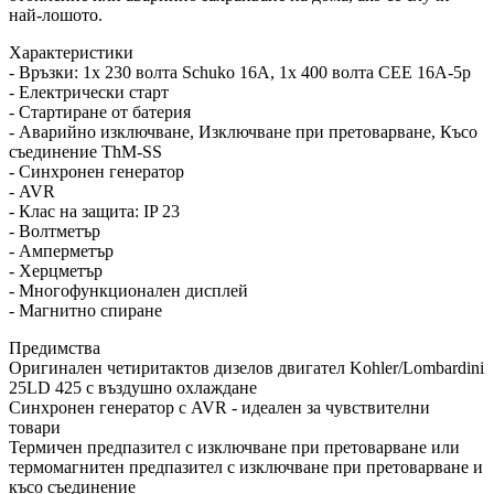
най-лошото.
Характеристики
- Връзки: 1x 230 волта Schuko 16A, 1x 400 волта CEE 16A-5p
- Електрически старт
- Стартиране от батерия
- Аварийно изключване, Изключване при претоварване, Късо
съединение ThM-SS
- Синхронен генератор
- AVR
- Клас на защита: IP 23
- Волтметър
- Амперметър
- Херцметър
- Многофункционален дисплей
- Магнитно спиране
Предимства
Оригинален четиритактов дизелов двигател Kohler/Lombardini
25LD 425 с въздушно охлаждане
Синхронен генератор с AVR - идеален за чувствителни
товари
Термичен предпазител с изключване при претоварване или
термомагнитен предпазител с изключване при претоварване и
късо съединение