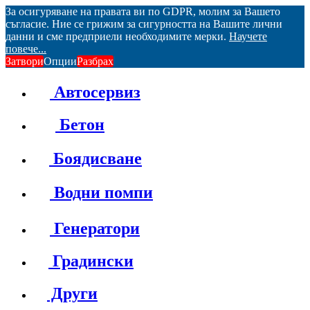
За осигуряване на правата ви по GDPR, молим за Вашето
съгласие. Ние се грижим за сигурността на Вашите лични
данни и сме предприели необходимите мерки.
Научете
повече...
Затвори
Опции
Разбрах
Автосервиз
Бетон
Боядисване
Водни помпи
Генератори
Градински
Други