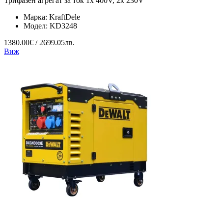
Трифазен агрегат за ток 1x 400V, 2x 230V
Марка:
KraftDele
Модел:
KD3248
1380.00€ / 2699.05лв.
Виж