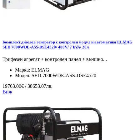
Комплект дизелов генератор с контролен модул и автоматика ELMAG
SED 7000WDE-ASS-DSE4520/ 400V/ 7 kVA/ 20л
Трифазен агрегат + контролен панел + външно...
Марка:
ELMAG
Модел:
SED 7000WDE-ASS-DSE4520
19763.00€ / 38653.07лв.
Виж