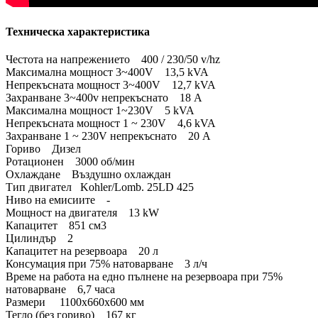
Техническа характеристика
Честота на напрежението 400 / 230/50 v/hz
Максимална мощност 3~400V 13,5 kVA
Непрекъсната мощност 3~400V 12,7 kVA
Захранване 3~400v непрекъснато 18 A
Максимална мощност 1~230V 5 kVA
Непрекъсната мощност 1 ~ 230V 4,6 kVA
Захранване 1 ~ 230V непрекъснато 20 A
Гориво Дизел
Ротационен 3000 об/мин
Охлаждане Въздушно охлаждан
Тип двигател Kohler/Lomb. 25LD 425
Ниво на емисиите -
Мощност на двигателя 13 kW
Капацитет 851 см3
Цилиндър 2
Капацитет на резервоара 20 л
Консумация при 75% натоварване 3 л/ч
Време на работа на едно пълнене на резервоара при 75%
натоварване 6,7 часа
Размери 1100x660x600 мм
Тегло (без гориво) 167 кг