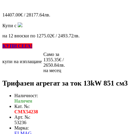
14407.00€ / 28177.64лв.
Купи с
на 12 вноски по 1275.02€ / 2493.72лв.
КУПИ СЕГА!
Само за
1355.35€ /
купи на изплащане
2650.84лв.
на месец
Трифазен агрегат за ток 13kW 851 см3
Наличност:
Наличен
Кат. №:
CMX54238
Арт. №:
53236
Марка:
ELMAG