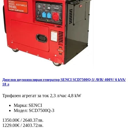
Дизелов шумоизолиран генератор SENCI SCD7500Q-3/ AVR/ 400V/ 6 kVA/
18 л
Трифазен агрегат за ток 2,3 л/час 4,8 kW
Марка:
SENCI
Модел:
SCD7500Q-3
1350.00€ / 2640.37лв.
1229.00€ / 2403.72лв.