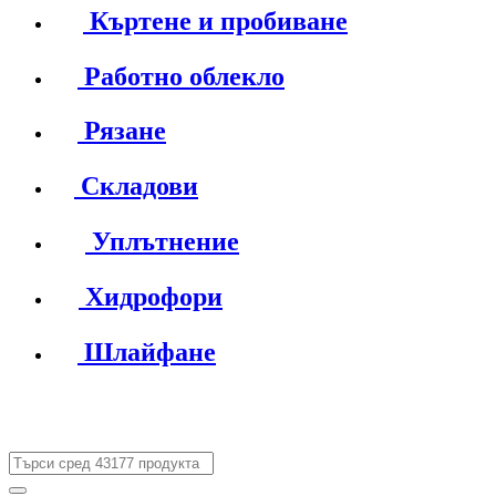
Къртене и пробиване
Работно облекло
Рязане
Складови
Уплътнение
Хидрофори
Шлайфане