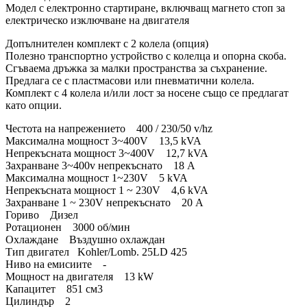
Модел с електронно стартиране, включващ магнето стоп за
електрическо изключване на двигателя
Допълнителен комплект с 2 колела (опция)
Полезно транспортно устройство с колелца и опорна скоба.
Сгъваема дръжка за малки пространства за съхранение.
Предлага се с пластмасови или пневматични колела.
Комплект с 4 колела и/или лост за носене също се предлагат
като опции.
Честота на напрежението 400 / 230/50 v/hz
Максимална мощност 3~400V 13,5 kVA
Непрекъсната мощност 3~400V 12,7 kVA
Захранване 3~400v непрекъснато 18 A
Максимална мощност 1~230V 5 kVA
Непрекъсната мощност 1 ~ 230V 4,6 kVA
Захранване 1 ~ 230V непрекъснато 20 A
Гориво Дизел
Ротационен 3000 об/мин
Охлаждане Въздушно охлаждан
Тип двигател Kohler/Lomb. 25LD 425
Ниво на емисиите -
Мощност на двигателя 13 kW
Капацитет 851 см3
Цилиндър 2