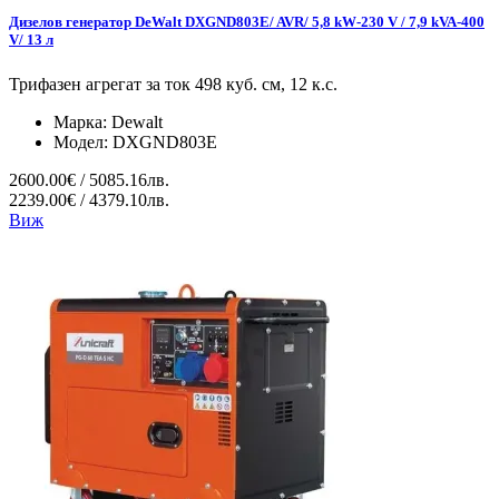
Дизелов генератор DeWalt DXGND803E/ AVR/ 5,8 kW-230 V / 7,9 kVA-400
V/ 13 л
Трифазен агрегат за ток 498 куб. см, 12 к.с.
Марка:
Dewalt
Модел:
DXGND803E
2600.00€ / 5085.16лв.
2239.00€ / 4379.10лв.
Виж