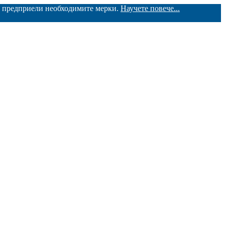
ме предприели необходимите мерки.
Научете повече...