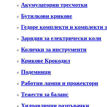
Акумулаторни тресчотки
Бутилкови крикове
Гедоре комплекти и комплекти 
Зарядни за електрически коли
Колички за инструменти
Крикове Крокодил
Подемници
Работни лампи и прожектори
Тежести за баланс
Хидравлични разпъвачки