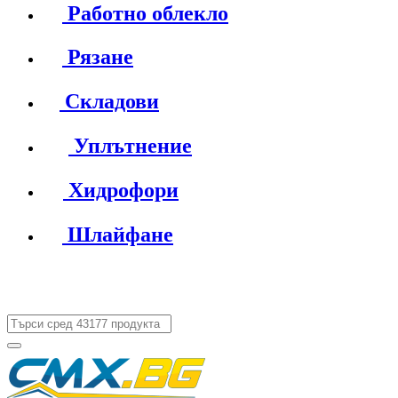
Работно облекло
Рязане
Складови
Уплътнение
Хидрофори
Шлайфане