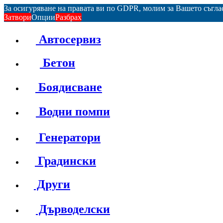
За осигуряване на правата ви по GDPR, молим за Вашето съгл
Затвори
Опции
Разбрах
Автосервиз
Бетон
Боядисване
Водни помпи
Генератори
Градински
Други
Дърводелски