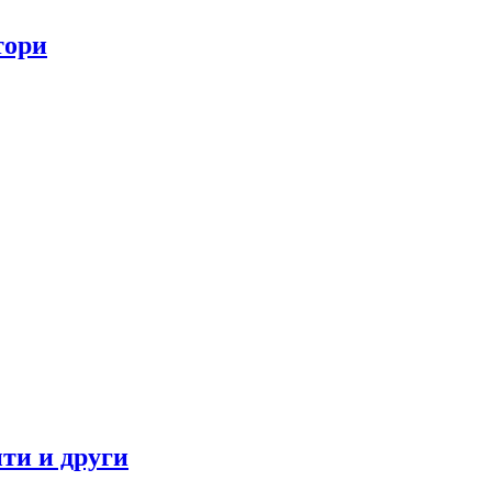
тори
ти и други