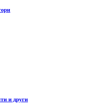
тори
ти и други