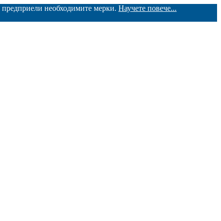
ме предприели необходимите мерки.
Научете повече...