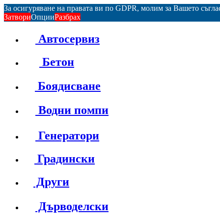
За осигуряване на правата ви по GDPR, молим за Вашето съгл
Затвори
Опции
Разбрах
Автосервиз
Бетон
Боядисване
Водни помпи
Генератори
Градински
Други
Дърводелски