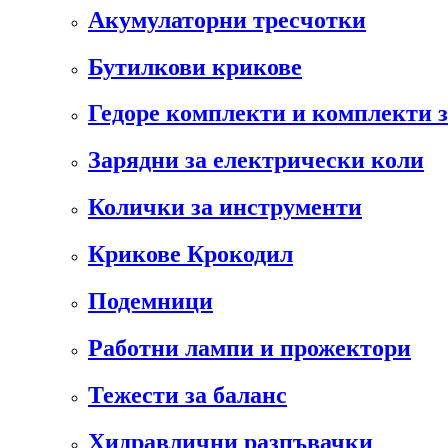
Акумулаторни тресчотки
Бутилкови крикове
Гедоре комплекти и комплекти 
Зарядни за електрически коли
Колички за инструменти
Крикове Крокодил
Подемници
Работни лампи и прожектори
Тежести за баланс
Хидравлични разпъвачки