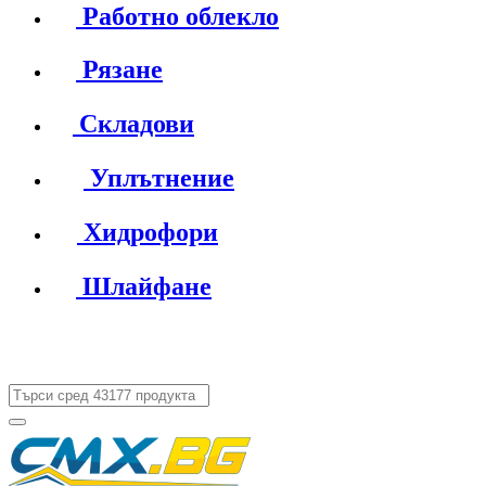
Работно облекло
Рязане
Складови
Уплътнение
Хидрофори
Шлайфане