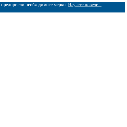
ме предприели необходимите мерки.
Научете повече...