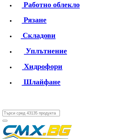
Работно облекло
Рязане
Складови
Уплътнение
Хидрофори
Шлайфане