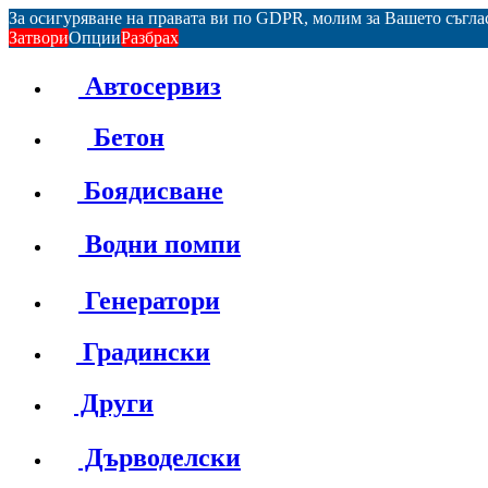
За осигуряване на правата ви по GDPR, молим за Вашето съгл
Затвори
Опции
Разбрах
Автосервиз
Бетон
Боядисване
Водни помпи
Генератори
Градински
Други
Дърводелски