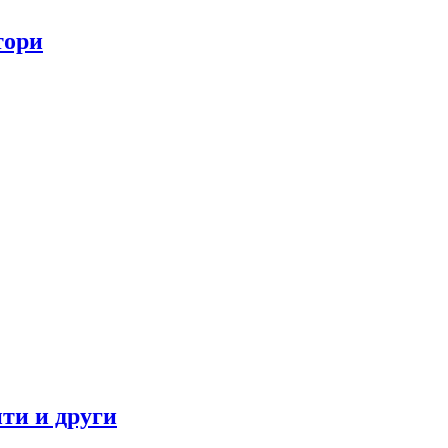
тори
ти и други