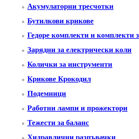
Акумулаторни тресчотки
Бутилкови крикове
Гедоре комплекти и комплекти 
Зарядни за електрически коли
Колички за инструменти
Крикове Крокодил
Подемници
Работни лампи и прожектори
Тежести за баланс
Хидравлични разпъвачки