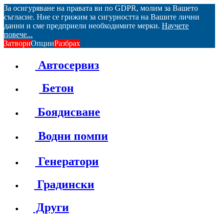
За осигуряване на правата ви по GDPR, молим за Вашето
съгласие. Ние се грижим за сигурността на Вашите лични
данни и сме предприели необходимите мерки.
Научете
повече...
Затвори
Опции
Разбрах
Автосервиз
Бетон
Боядисване
Водни помпи
Генератори
Градински
Други