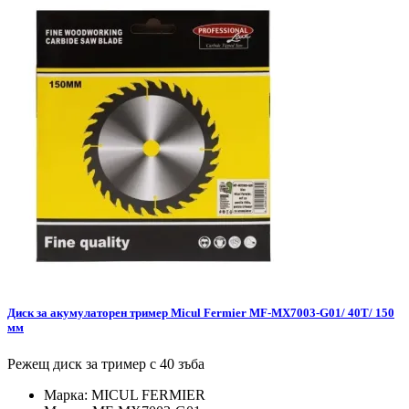
Диск за акумулаторен тример Micul Fermier MF-MX7003-G01/ 40T/ 150
мм
Режещ диск за тример с 40 зъба
Марка:
MICUL FERMIER