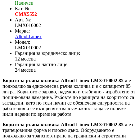
Наличен
Кат. №:
CMX5552
Арт. №:
LMX010002
Марка:
Altrad-Limex
Модел:
LMX010002
Гаранция за юридическо лице:
12 месеца
Гаранция за частно лице:
24 месеца
Корито за ръчна количка Altrad Limex LMX010002 85 л
e
подходящо за едноколесна ръчна количка и е с капацитет 85
литра. Коритото е здраво, надежно и стабилно - изработено от
поцинкована ламарина. Ръбовте по краищата на кооритото са
загладени, като по този начин се обезпечава сигурността на
работещия и се възпрепятства възможността да се пореже
иили нарани по време на работа.
Корито за ръчна количка Altrad Limex LMX010002 85 л
е с
трапецовидна форма и плоско дъно. Оборудването е
подходящо за транспортиране на градински и строителни