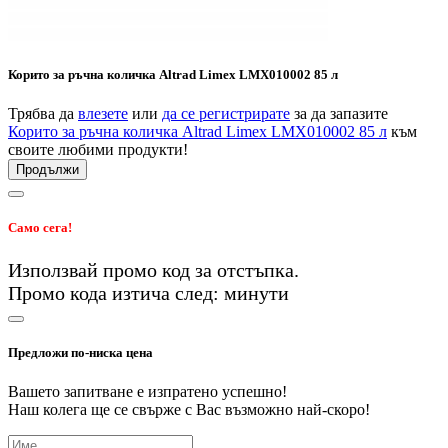
Корито за ръчна количка Altrad Limex LMX010002 85 л
Трябва да
влезете
или
да се регистрирате
за да запазите
Корито за ръчна количка Altrad Limex LMX010002 85 л
към
своите любими продукти!
Продължи
Само сега!
Използвай промо код
за
отстъпка.
Промо кода изтича след:
минути
Предложи по-ниска цена
Вашето запитване е изпратено успешно!
Наш колега ще се свърже с Вас възможно най-скоро!