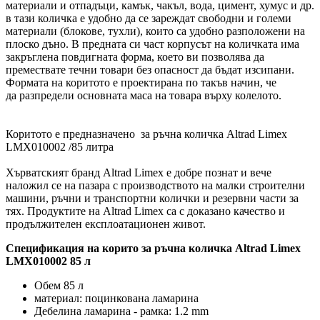
материали и отпадъци, камък, чакъл, вода, цимент, хумус и др.
в тази количка е удобно да се зареждат свободни и големи
материали (блокове, тухли), които са удобно разположени на
плоско дъно. В предната си част корпусът на количката има
закръглена повдигната форма, което ви позволява да
премествате течни товари без опасност да бъдат изсипани.
Формата на коритото е проектирана по такъв начин, че
да разпредели основната маса на товара върху колелото.
Коритото е предназначено за ръчна количка Altrad Limex
LMX010002 /85 литра
Хърватският бранд Altrad Limex е добре познат и вече
наложил се на пазара с производството на малки строителни
машини, ръчни и транспортни колички и резервни части за
тях. Продуктите на Altrad Limex са с доказано качество и
продължителен експлоатационен живот.
Спецификация на корито за ръчна количка Altrad Limex
LMX010002 85 л
Обем 85 л
материал: поцинкована ламарина
Дебелина ламарина - рамка: 1.2 mm