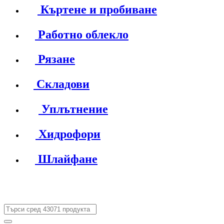
Къртене и пробиване
Работно облекло
Рязане
Складови
Уплътнение
Хидрофори
Шлайфане