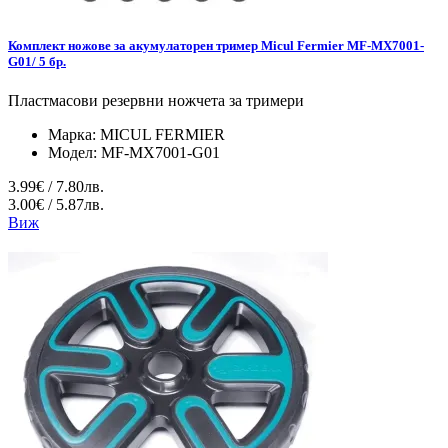
Комплект ножове за акумулаторен тример Micul Fermier MF-MX7001-
G01/ 5 бр.
Пластмасови резервни ножчета за тримери
Марка:
MICUL FERMIER
Модел:
MF-MX7001-G01
3.99€ / 7.80лв.
3.00€ / 5.87лв.
Виж