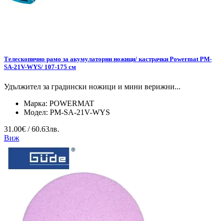
Tелескопично рамо за акумулаторни ножици/ кастрачки Powermat PM-
SA-21V-WYS/ 107-175 см
Удължител за градински ножици и мини верижни...
Марка:
POWERMAT
Модел:
PM-SA-21V-WYS
31.00€ / 60.63лв.
Виж