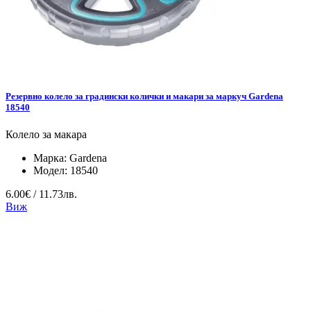
Резервно колело за градински колички и макари за маркуч Gardena
18540
Колело за макара
Марка:
Gardena
Модел:
18540
6.00€ / 11.73лв.
Виж