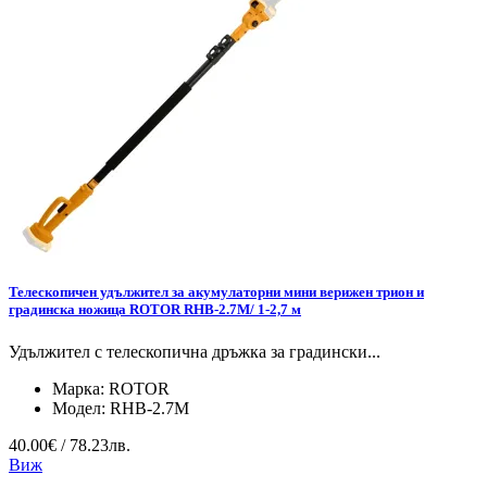
Телескопичен удължител за акумулаторни мини верижен трион и
градинска ножица ROTOR RHB-2.7M/ 1-2,7 м
Удължител с телескопична дръжка за градински...
Марка:
ROTOR
Модел:
RHB-2.7M
40.00€ / 78.23лв.
Виж