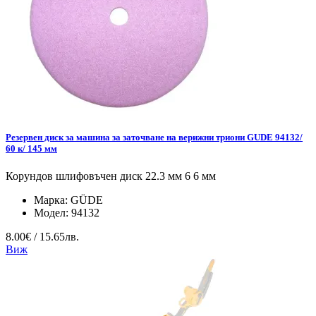
Резервен диск за машина за заточване на верижни триони GUDE 94132/
60 к/ 145 мм
Корундов шлифовъчен диск 22.3 мм 6 6 мм
Марка:
GÜDE
Модел:
94132
8.00€ / 15.65лв.
Виж