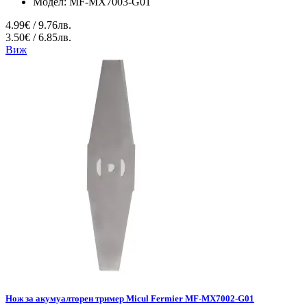
Модел:
MF-MX7003-G01
4.99€ / 9.76лв.
3.50€ / 6.85лв.
Виж
Нож за акумуалторен тример Micul Fermier MF-MX7002-G01