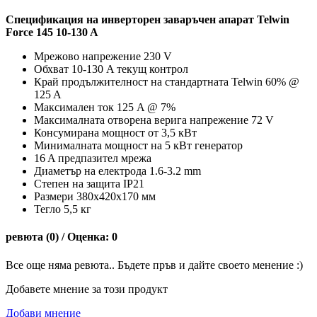
Спецификация на
инверторен заваръчен апарат Telwin
Force 145 10-130 A
Мрежово напрежение 230 V
Обхват 10-130 A текущ контрол
Край продължителност на стандартната Telwin 60% @
125 A
Максимален ток 125 A @ 7%
Максималната отворена верига напрежение 72 V
Консумирана мощност от 3,5 кВт
Минималната мощност на 5 кВт генератор
16 A предпазител мрежа
Диаметър на електрода 1.6-3.2 mm
Степен на защита IP21
Размери 380x420x170 мм
Тегло 5,5 кг
ревюта (0) / Оценка: 0
Все още няма ревюта.. Бъдете пръв и дайте своето менение :)
Добавете мнение за този продукт
Добави мнение