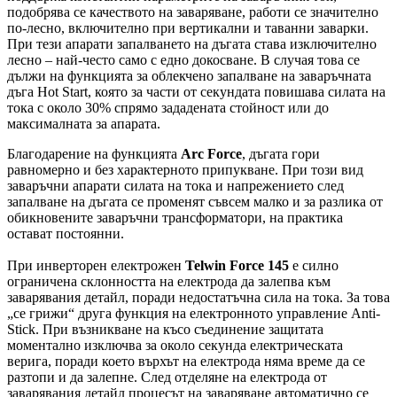
подобрява се качеството на заваряване, работи се значително
по-лесно, включително при вертикални и таванни заварки.
При тези апарати запалването на дъгата става изключително
лесно – най-често само с едно докосване. В случая това се
дължи на функцията за облекчено запалване на заваръчната
дъга Hot Start, която за части от секундата повишава силата на
тока с около 30% спрямо зададената стойност или до
максималната за апарата.
Благодарение на функцията
Arc Force
, дъгата гори
равномерно и без характерното припукване. При този вид
заваръчни апарати силата на тока и напрежението след
запалване на дъгата се променят съвсем малко и за разлика от
обикновените заваръчни трансформатори, на практика
остават постоянни.
При инверторен електрожен
Telwin Force 145
е силно
ограничена склонността на електрода да залепва към
заварявания детайл, поради недостатъчна сила на тока. За това
„се грижи“ друга функция на електронното управление Anti-
Stick. При възникване на късо съединение защитата
моментално изключва за около секунда електрическата
верига, поради което върхът на електрода няма време да се
разтопи и да залепне. След отделяне на електрода от
заварявания детайл процесът на заваряване автоматично се