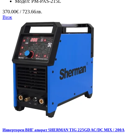
Модел:
PM-PAS-215L
370.00€ / 723.66лв.
Виж
Инверторен ВИГ апарат SHERMAN TIG 225GD AC/DC MIX / 200A