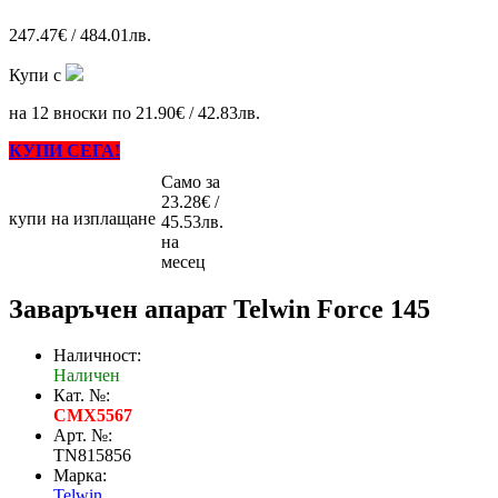
247.47€ / 484.01лв.
Купи с
на 12 вноски по 21.90€ / 42.83лв.
КУПИ СЕГА!
Само за
23.28€ /
купи на изплащане
45.53лв.
на
месец
Заваръчен апарат Telwin Force 145
Наличност:
Наличен
Кат. №:
CMX5567
Арт. №:
TN815856
Марка:
Telwin