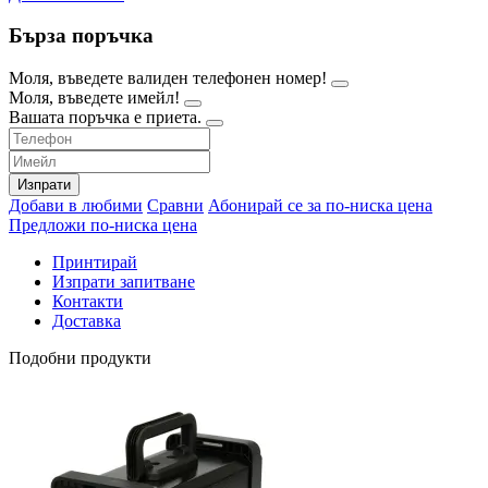
Бърза поръчка
Моля, въведете валиден телефонен номер!
Моля, въведете имейл!
Вашата поръчка е приета.
Изпрати
Добави в любими
Сравни
Абонирай се за по-ниска цена
Предложи по-ниска цена
Принтирай
Изпрати запитване
Контакти
Доставка
Подобни продукти