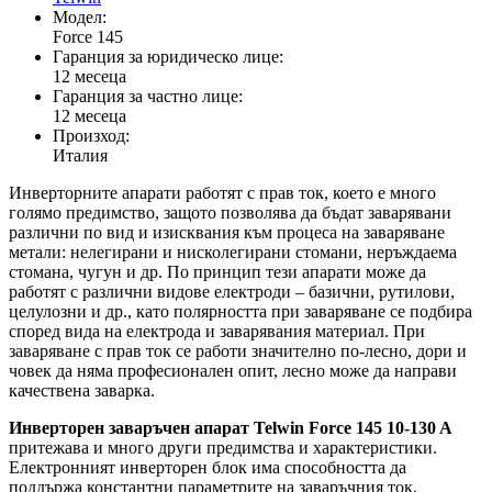
Модел:
Force 145
Гаранция за юридическо лице:
12 месеца
Гаранция за частно лице:
12 месеца
Произход:
Италия
Инверторните апарати работят с прав ток, което е много
голямо предимство, защото позволява да бъдат заварявани
различни по вид и изисквания към процеса на заваряване
метали: нелегирани и нисколегирани стомани, неръждаема
стомана, чугун и др. По принцип тези апарати може да
работят с различни видове електроди – базични, рутилови,
целулозни и др., като полярността при заваряване се подбира
според вида на електрода и заварявания материал. При
заваряване с прав ток се работи значително по-лесно, дори и
човек да няма професионален опит, лесно може да направи
качествена заварка.
Инверторен заваръчен апарат Telwin Force 145 10-130 A
притежава и много други предимства и характеристики.
Електронният инверторен блок има способността да
поддържа константни параметрите на заваръчния ток,