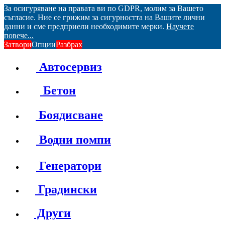
За осигуряване на правата ви по GDPR, молим за Вашето
съгласие. Ние се грижим за сигурността на Вашите лични
данни и сме предприели необходимите мерки.
Научете
повече...
Затвори
Опции
Разбрах
Автосервиз
Бетон
Боядисване
Водни помпи
Генератори
Градински
Други