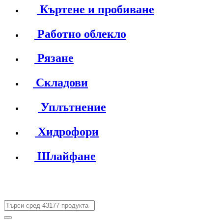
Къртене и пробиване
Работно облекло
Рязане
Складови
Уплътнение
Хидрофори
Шлайфане