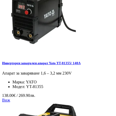
Инверторен заваръчен апарат Yato YT-81355/ 140A
Апарат за заваряване 1,6 – 3,2 мм 230V
Марка:
YATO
Модел:
YT-81355
138.00€ / 269.90лв.
Виж