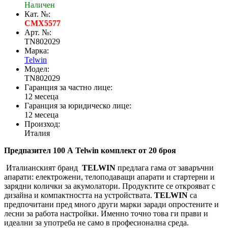
Наличен
Кат. №:
CMX5577
Арт. №:
TN802029
Марка:
Telwin
Модел:
TN802029
Гаранция за частно лице:
12 месеца
Гаранция за юридическо лице:
12 месеца
Произход:
Италия
Предпазител 100 А Telwin комплект от 20 броя
Италианският бранд
TELWIN
предлага гама от заваръчни
апарати: електрожени, телоподаващи апарати и стартерни и
зарядни колички за акумолатори. Продуктите се открояват с
дизайна и компактността на устройствата.
TELWIN
са
предпочитани пред много други марки заради опростените и
лесни за работа настройки. Именно точно това ги прави и
идеални за употреба не само в професионална среда.