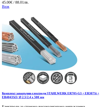
45.00€ / 88.01лв.
Виж
Комплект заваръчни електроди STAHLWERK ER70S-G3 + ER307Si +
ER4043Si5/ Ø 2.5/2.4 x 500 мм
Електроди за стомана високолегирана неръждаема...