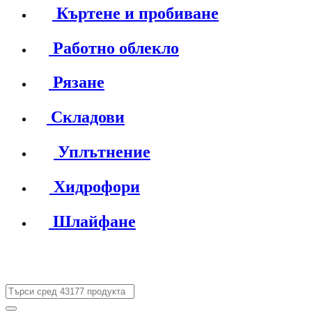
Къртене и пробиване
Работно облекло
Рязане
Складови
Уплътнение
Хидрофори
Шлайфане