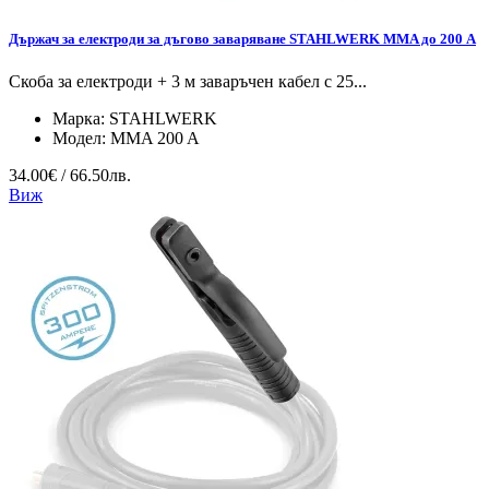
Държач за електроди за дъгово заваряване STAHLWERK MMA до 200 A
Скоба за електроди + 3 м заваръчен кабел с 25...
Марка:
STAHLWERK
Модел:
MMA 200 A
34.00€ / 66.50лв.
Виж