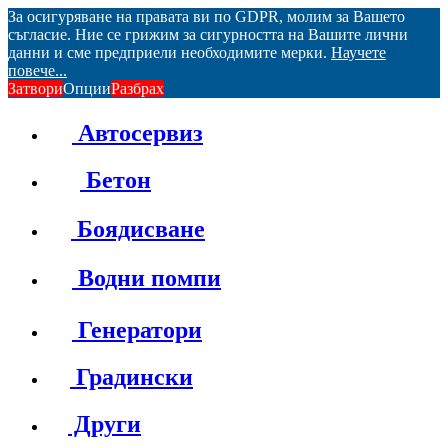
За осигуряване на правата ви по GDPR, молим за Вашето
съгласие. Ние се грижим за сигурността на Вашите лични
данни и сме предприели необходимите мерки.
Научете
повече...
Затвори
Опции
Разбрах
Автосервиз
Бетон
Боядисване
Водни помпи
Генератори
Градински
Други