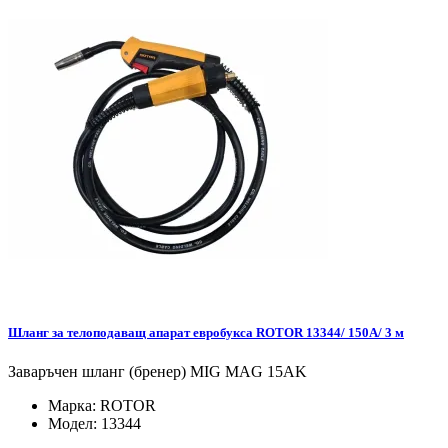
Шланг за телоподаващ апарат евробукса ROTOR 13344/ 150A/ 3 м
Заваръчен шланг (бренер) MIG MAG 15AK
Марка:
ROTOR
Модел:
13344