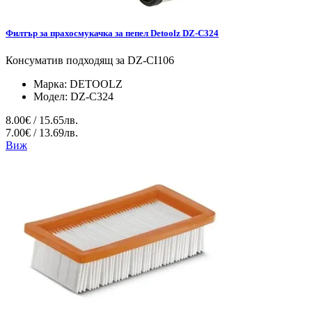
Филтър за прахосмукачка за пепел Detoolz DZ-C324
Консуматив подходящ за DZ-CI106
Марка:
DETOOLZ
Модел:
DZ-C324
8.00€ / 15.65лв.
7.00€ / 13.69лв.
Виж