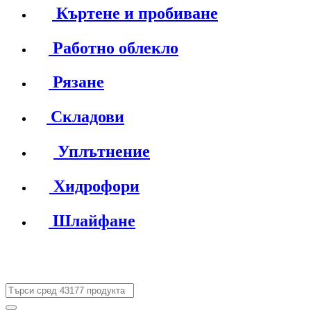
Къртене и пробиване
Работно облекло
Рязане
Складови
Уплътнение
Хидрофори
Шлайфане