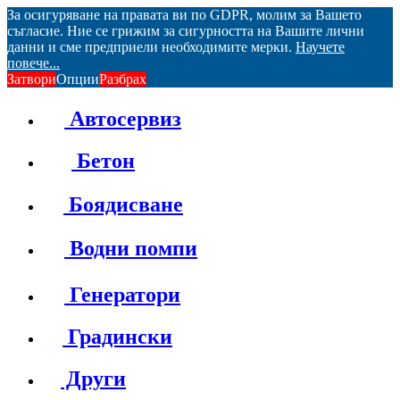
За осигуряване на правата ви по GDPR, молим за Вашето
съгласие. Ние се грижим за сигурността на Вашите лични
данни и сме предприели необходимите мерки.
Научете
повече...
Затвори
Опции
Разбрах
Автосервиз
Бетон
Боядисване
Водни помпи
Генератори
Градински
Други