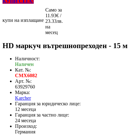
КУПИ СЕГА!
Само за
11.93€ /
купи на изплащане
23.33лв.
на
месец
HD маркуч вътрешнопреходен - 15 м
Наличност:
Наличен
Кат. №:
CMX6082
Арт. №:
63929760
Марка:
Karcher
Гаранция за юридическо лице:
12 месеца
Гаранция за частно лице:
24 месеца
Произход:
Германия