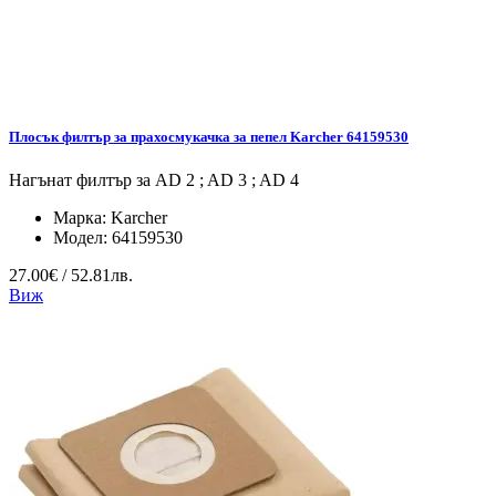
Плосък филтър за прахосмукачка за пепел Karcher 64159530
Нагънат филтър за AD 2 ; AD 3 ; AD 4
Марка:
Karcher
Модел:
64159530
27.00€ / 52.81лв.
Виж