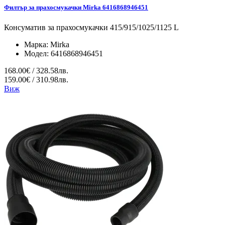
Филтър за прахосмукачки Mirka 6416868946451
Консуматив за прахосмукачки 415/915/1025/1125 L
Марка:
Mirka
Модел:
6416868946451
168.00€ / 328.58лв.
159.00€ / 310.98лв.
Виж