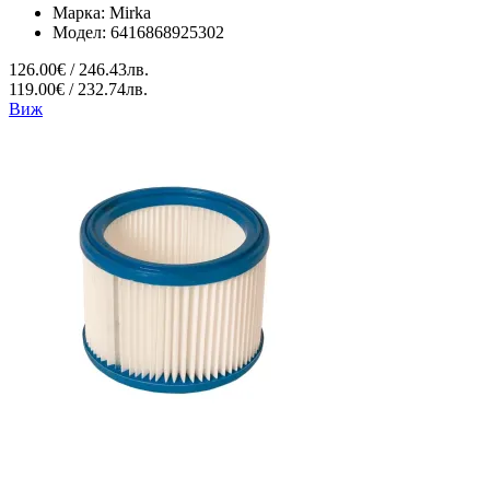
Марка:
Mirka
Модел:
6416868925302
126.00€ / 246.43лв.
119.00€ / 232.74лв.
Виж