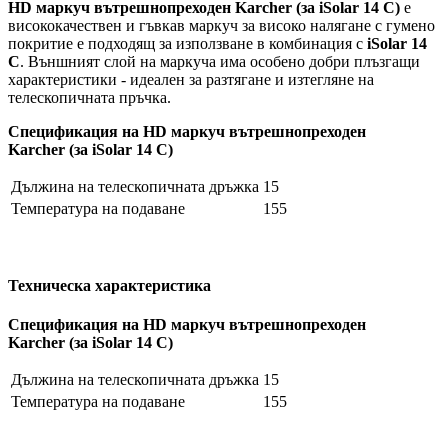
HD маркуч вътрешнопреходен Karcher (за iSolar 14 C)
е
висококачествен и гъвкав маркуч за високо налягане с гумено
покритие е подходящ за използване в комбинация с
iSolar 14
C
. Външният слой на маркуча има особено добри плъзгащи
характеристики - идеален за разтягане и изтегляне на
телескопичната пръчка.
Спецификация на HD маркуч вътрешнопреходен
Karcher (за iSolar 14 C)
Дължина на телескопичната дръжка
15
Температура на подаване
155
Техническа характеристика
Спецификация на HD маркуч вътрешнопреходен
Karcher (за iSolar 14 C)
Дължина на телескопичната дръжка
15
Температура на подаване
155