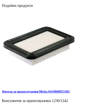
Подобни продукти
Филтър за прахосмукачки Mirka 6416868925302
Консуматив за прахосмукачки 1230/1242