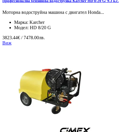
Професионална бензинова водоструйка Karcher HD 8/20 G/ 9.3 к.с.
Моторна водоструйна машина с двигател Honda...
Марка:
Karcher
Модел:
HD 8/20 G
3823.44€ / 7478.00лв.
Виж