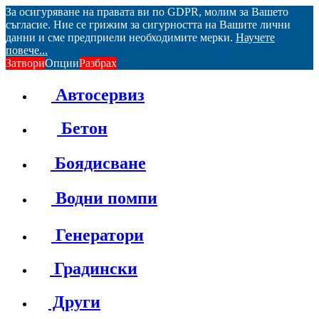
За осигуряване на правата ви по GDPR, молим за Вашето
съгласие. Ние се грижим за сигурността на Вашите лични
данни и сме предприели необходимите мерки.
Научете
повече...
Затвори
Опции
Разбрах
Автосервиз
Бетон
Боядисване
Водни помпи
Генератори
Градински
Други