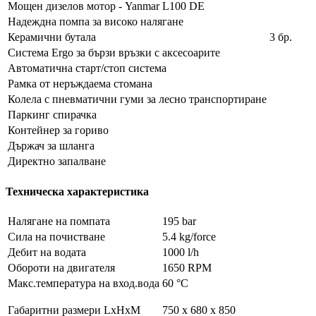
Мощен дизелов мотор - Yanmar L100 DE
Надеждна помпа за високо налягане
Керамични бутала
3 бр.
Система Ergo за бързи връзки с аксесоарите
Автоматична старт/стоп система
Рамка от неръждаема стомана
Колела с пневматични гуми за лесно транспортиране
Паркинг спирачка
Контейнер за гориво
Държач за шланга
Директно запалване
Техническа характеристика
Налягане на помпата
195 bar
Сила на почистване
5.4 kg/force
Дебит на водата
1000 l/h
Обороти на двигателя
1650 RPM
Макс.температура на вход.вода
60 °C
Габаритни размери LxHxM
750 x 680 x 850