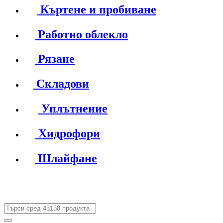
Къртене и пробиване
Работно облекло
Рязане
Складови
Уплътнение
Хидрофори
Шлайфане