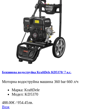
Бензинова водоструйка KraftDele KD5370/ 7 к.с.
Моторна водоструйна машина 360 bar 660 л/ч
Марка:
KraftDele
Модел:
KD5370
488.00€ / 954.45лв.
Виж