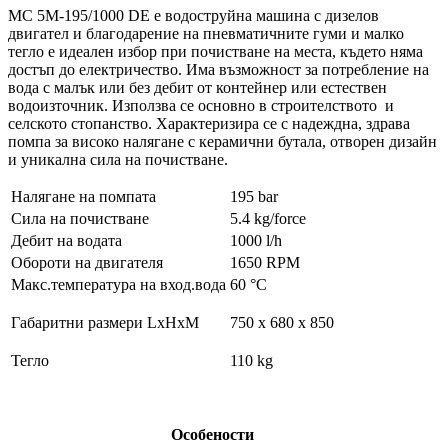
MC 5M-195/1000 DE
e
водоструйна машина с дизелов
двигател и благодарение на пневматичните гуми и малко
тегло е идеален избор при почистване на места, където няма
достъп до електричество. Има възможност за потребление на
вода с малък или без дебит от контейнер или естествен
водоизточник. Използва се основно в строителството и
селското стопанство. Характеризира се с надеждна, здрава
помпа за високо налягане с керамични бутала, отворен дизайн
и уникална сила на почистване.
Налягане на помпата
195 bar
Сила на почистване
5.4 kg/force
Дебит на водата
1000 l/h
Обороти на двигателя
1650 RPM
Макс.температура на вход.вода
60 °C
Габаритни размери LxHxM
750 x 680 x 850
Тегло
110 kg
Особености