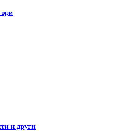
тори
ти и други