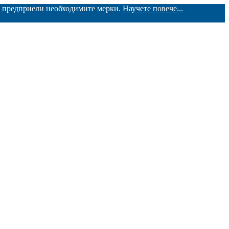
ме предприели необходимите мерки.
Научете повече...