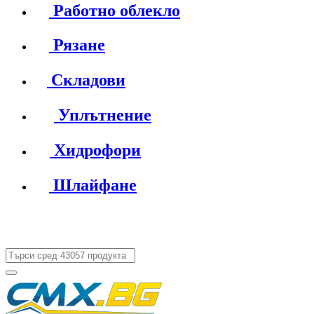
Работно облекло
Рязане
Складови
Уплътнение
Хидрофори
Шлайфане