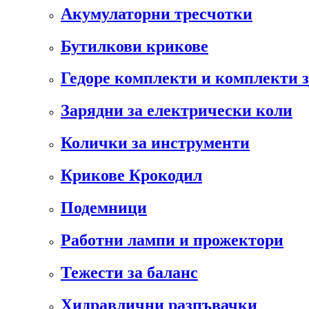
Акумулаторни тресчотки
Бутилкови крикове
Гедоре комплекти и комплекти 
Зарядни за електрически коли
Колички за инструменти
Крикове Крокодил
Подемници
Работни лампи и прожектори
Тежести за баланс
Хидравлични разпъвачки