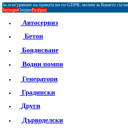
За осигуряване на правата ви по GDPR, молим за Вашето съгл
Затвори
Опции
Разбрах
Автосервиз
Бетон
Боядисване
Водни помпи
Генератори
Градински
Други
Дърводелски