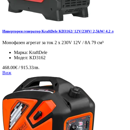
Инверторен генератор KraftDele KD3162/ 12V/230V/ 2,5kW/ 4.2 л
Монофазен агрегат за ток 2 x 230V 12V / 8A 79 см³
Марка:
KraftDele
Модел:
KD3162
468.00€ / 915.33лв.
Виж