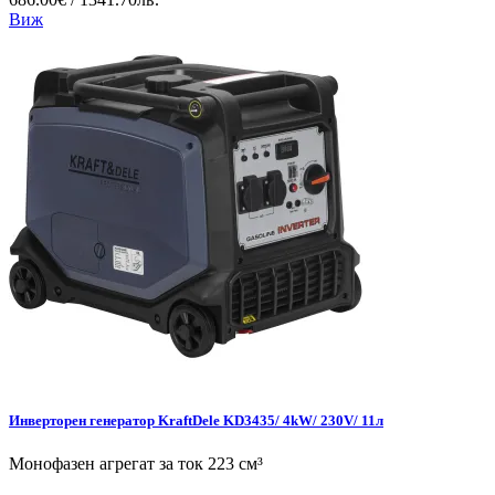
Виж
Инверторен генератор KraftDele KD3435/ 4kW/ 230V/ 11л
Монофазен агрегат за ток 223 см³