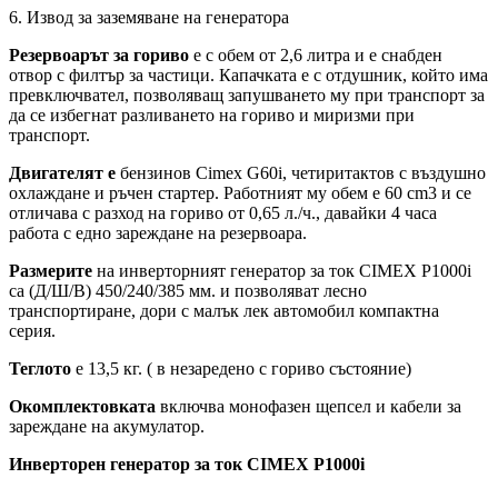
6. Извод за заземяване на генератора
Резервоарът за гориво
е с обем от 2,6 литра и е снабден
отвор с филтър за частици. Капачката е с отдушник, който има
превключвател, позволяващ запушването му при транспорт за
да се избегнат разливането на гориво и миризми при
транспорт.
Двигателят е
бензинов Cimex G60i, четиритактов с въздушно
охлаждане и ръчен стартер. Работният му обем е 60 cm3 и се
отличава с разход на гориво от 0,65 л./ч., давайки 4 часа
работа с едно зареждане на резервоара.
Размерите
на инверторният генератор за ток CIMEX P1000i
са (Д/Ш/В) 450/240/385 мм. и позволяват лесно
транспортиране, дори с малък лек автомобил компактна
серия.
Теглото
е 13,5 кг. ( в незаредено с гориво състояние)
Окомплектовката
включва монофазен щепсел и кабели за
зареждане на акумулатор.
Инверторен генератор за ток CIMEX P1000i