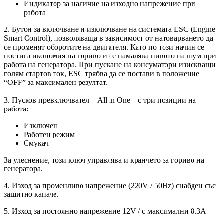
Индикатор за наличие на изходно напрежение при
работа
2. Бутон за включване и изключване на системата ESC (Engine
Smart Control), позволяваща в зависимост от натоварването да
се променят оборотите на двигателя. Като по този начин се
постига икономия на гориво и се намалява нивото на шум при
работа на генератора. При пускане на консуматори изискващи
голям стартов ток, ESC трябва да се постави в положение
“OFF” за максимален резултат.
3. Пусков превключвател – All in One – с три позиции на
работа:
Изключен
Работен режим
Смукач
За улеснение, този ключ управлява и кранчето за гориво на
генератора.
4. Изход за променливо напрежение (220V / 50Hz) снабден със
защитно капаче.
5. Изход за постоянно напрежение 12V / с максимални 8.3A