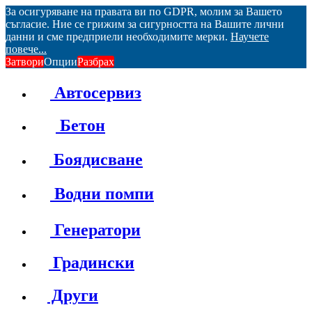
За осигуряване на правата ви по GDPR, молим за Вашето
съгласие. Ние се грижим за сигурността на Вашите лични
данни и сме предприели необходимите мерки.
Научете
повече...
Затвори
Опции
Разбрах
Автосервиз
Бетон
Боядисване
Водни помпи
Генератори
Градински
Други