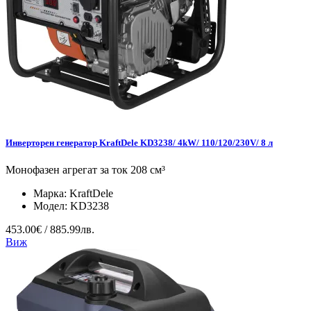
Инверторен генератор KraftDele KD3238/ 4kW/ 110/120/230V/ 8 л
Монофазен агрегат за ток 208 см³
Марка:
KraftDele
Модел:
KD3238
453.00€ / 885.99лв.
Виж