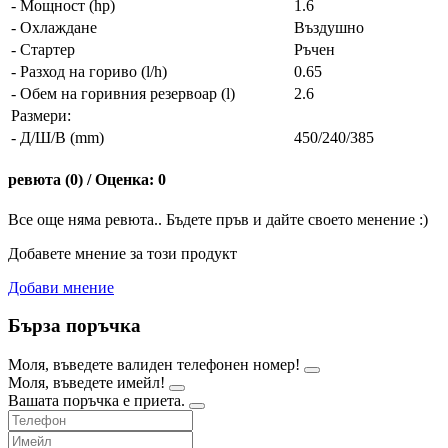
- Мощност (hp)
1.6
- Охлаждане
Въздушно
- Стартер
Ръчен
- Разход на гориво (l/h)
0.65
- Обем на горивния резервоар (l)
2.6
Размери:
- Д/Ш/В (mm)
450/240/385
ревюта (0) / Оценка: 0
Все още няма ревюта.. Бъдете пръв и дайте своето менение :)
Добавете мнение за този продукт
Добави мнение
Бърза поръчка
Моля, въведете валиден телефонен номер!
Моля, въведете имейл!
Вашата поръчка е приета.