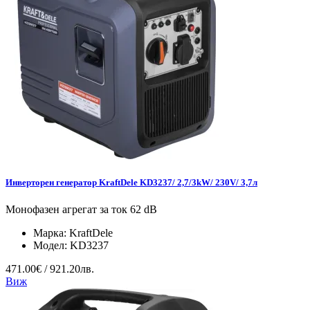
Инверторен генератор KraftDele KD3237/ 2,7/3kW/ 230V/ 3,7л
Монофазен агрегат за ток 62 dB
Марка:
KraftDele
Модел:
KD3237
471.00€ / 921.20лв.
Виж