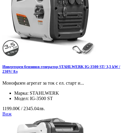
Инверторен бензинов генератор STAHLWERK IG-3500 ST/ 3,5 kW /
230V/ 8л
Монофазен агрегат за ток с ел. старт и...
Марка:
STAHLWERK
Модел:
IG-3500 ST
1199.00€ / 2345.04лв.
Виж