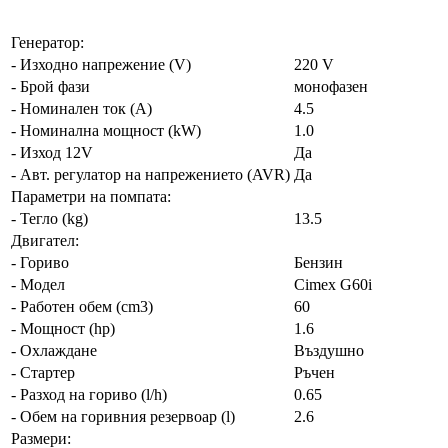
Генератор:
- Изходно напрежение (V)
220 V
- Брой фази
монофазен
- Номинален ток (A)
4.5
- Номинална мощност (kW)
1.0
- Изход 12V
Да
- Авт. регулатор на напрежението (AVR)
Да
Параметри на помпата:
- Тегло (kg)
13.5
Двигател:
- Гориво
Бензин
- Модел
Cimex G60i
- Работен обем (cm3)
60
- Мощност (hp)
1.6
- Охлаждане
Въздушно
- Стартер
Ръчен
- Разход на гориво (l/h)
0.65
- Обем на горивния резервоар (l)
2.6
Размери: