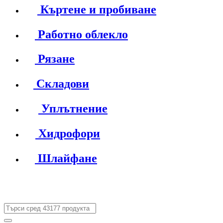
Къртене и пробиване
Работно облекло
Рязане
Складови
Уплътнение
Хидрофори
Шлайфане