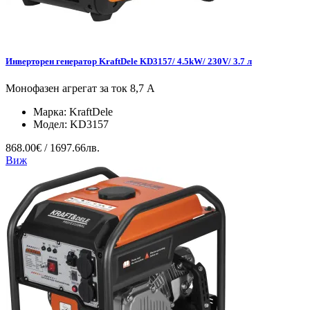
Инверторен генератор KraftDele KD3157/ 4.5kW/ 230V/ 3.7 л
Монофазен агрегат за ток 8,7 А
Марка:
KraftDele
Модел:
KD3157
868.00€ / 1697.66лв.
Виж