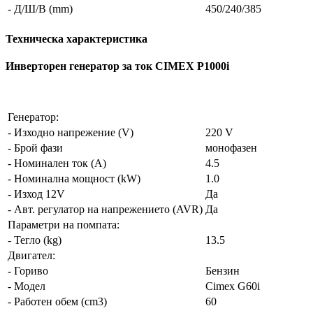
- Д/Ш/В (mm)
450/240/385
Техническа характеристика
Инверторен генератор за ток CIMEX P1000i
Генератор:
- Изходно напрежение (V)
220 V
- Брой фази
монофазен
- Номинален ток (A)
4.5
- Номинална мощност (kW)
1.0
- Изход 12V
Да
- Авт. регулатор на напрежението (AVR)
Да
Параметри на помпата:
- Тегло (kg)
13.5
Двигател:
- Гориво
Бензин
- Модел
Cimex G60i
- Работен обем (cm3)
60