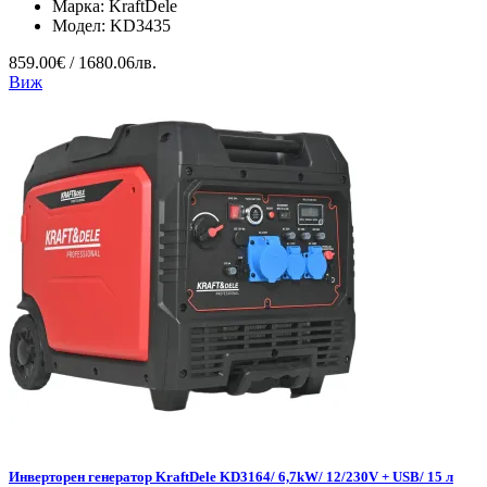
Марка:
KraftDele
Модел:
KD3435
859.00€ / 1680.06лв.
Виж
Инверторен генератор KraftDele KD3164/ 6,7kW/ 12/230V + USB/ 15 л