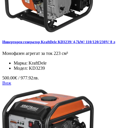
Инверторен генератор KraftDele KD3239/ 4,7kW/ 110/120/230V/ 8 л
Монофазен агрегат за ток 223 см³
Марка:
KraftDele
Модел:
KD3239
500.00€ / 977.92лв.
Виж