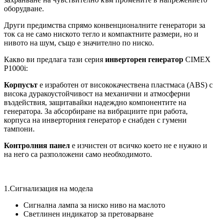
оборудване.
Други предимства спрямо конвенционалните генератори за
ток са не само ниското тегло и компактните размери, но и
нивото на шум, също е значително по ниско.
Какво ви предлага тази серия
инверторен генератор
CIMEX
P1000i:
Корпусът
е изработен от висококачествена пластмаса (ABS) с
висока дуракоустойчивост на механични и атмосферни
въздействия, защитавайки надеждно компонентите на
генератора. За абсорбиране на вибрациите при работа,
корпуса на инверторния генератор е снабден с гумени
тампони.
Контролния панел
е изчистен от всичко което не е нужно и
на него са разположени само необходимото.
1.Сигнализация на модела
Сигнална лампа за ниско ниво на маслото
Светлинен индикатор за претоварване