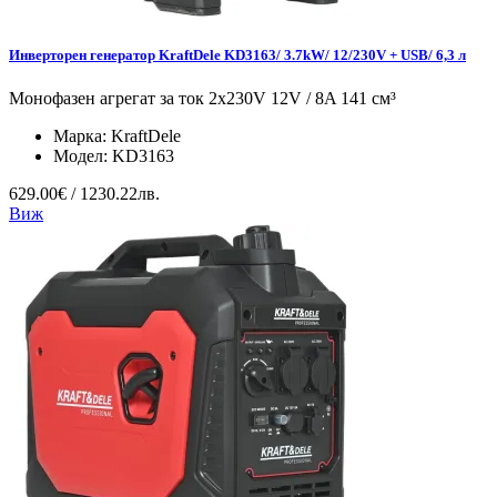
Инверторен генератор KraftDele KD3163/ 3.7kW/ 12/230V + USB/ 6,3 л
Монофазен агрегат за ток 2x230V 12V / 8A 141 см³
Марка:
KraftDele
Модел:
KD3163
629.00€ / 1230.22лв.
Виж