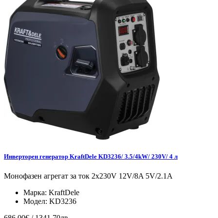
Инверторен генератор KraftDele KD3236/ 3.5/4kW/ 230V/ 4 л
Монофазен агрегат за ток 2х230V 12V/8A 5V/2.1A
Марка:
KraftDele
Модел:
KD3236
686.00€ / 1341.70лв.