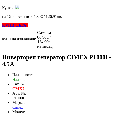
Купи с
на 12 вноски по 64.89€ / 126.91лв.
КУПИ СЕГА!
Само за
68.98€ /
купи на изплащане
134.90лв.
на месец
Инверторен генератор CIMEX P1000i -
4.5A
Наличност:
Наличен
Кат. №:
CMX7
Арт. №:
P1000i
Марка:
Cimex
Модел: