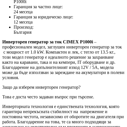
P1000i
Гаранция за частно лице:
24 месеца
Гаранция за юридическо лице:
12 месеца
Произход:
България
Инверторен генератор за ток CIMEX P1000i
–
професионален модел, заглушен инверторен генератор за ток
с мощност от 1.0 kW. Компактен и лек, с тегло от 13.5 кг.,
този модел генератор е идеалното решение за захранване
както на каравани, така и на кемпери, IT оборудване и др.
Благодарение на допълнителният изход 12V / 5А, модела
може да бъде използван за зареждане на акумулатори в полеви
условия.
Защо да изберем инверторен генератор?
Това е доста често задаван въпрос при търсене.
Инверторната технология е единствената технология, която
гарантира непрекъсната стабилност на напрежение и
постоянна честота, независимо от оборотите на двигателя при
работа. Благодарение на това, те са много подходящи за
захранване на чувствително към промените в напрежението