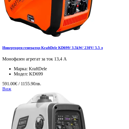
Инверторен генератор KraftDele KD699/ 3.5kW/ 230V/ 5.5 л
Монофазен агрегат за ток 13,4 А
Марка:
KraftDele
Модел:
KD699
591.00€ / 1155.90лв.
Виж