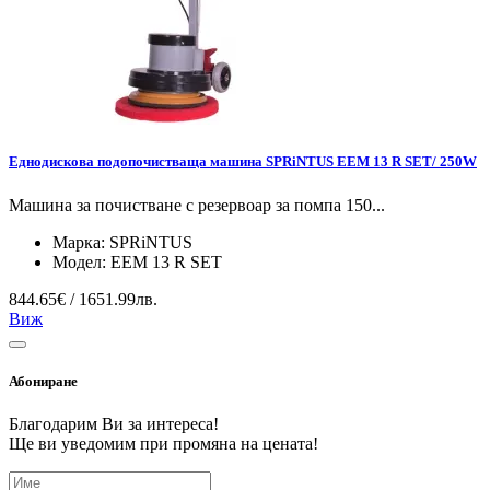
Еднодискова подопочистваща машина SPRiNTUS EEM 13 R SET/ 250W
Машина за почистване с резервоар за помпа 150...
Марка:
SPRiNTUS
Модел:
EEM 13 R SET
844.65€ / 1651.99лв.
Виж
Абониране
Благодарим Ви за интереса!
Ще ви уведомим при промяна на цената!