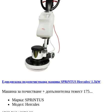
Еднодискова подопочистваща машина SPRiNTUS Hercules/ 1.5kW
Машина за почистване + допълнителна тежест 175...
Марка:
SPRiNTUS
Модел:
Hercules