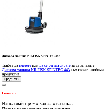
Дискова машина NILFISK SPINTEC 443
Трябва да
влезете
или
да се регистрирате
за да запазите
Дискова машина NILFISK SPINTEC 443
към своите любими
продукти!
Продължи
Само сега!
Използвай промо код
за
отстъпка.
Промо кода изтича след:
минути