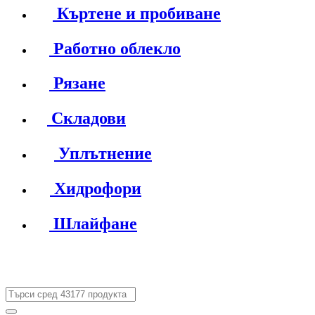
Къртене и пробиване
Работно облекло
Рязане
Складови
Уплътнение
Хидрофори
Шлайфане