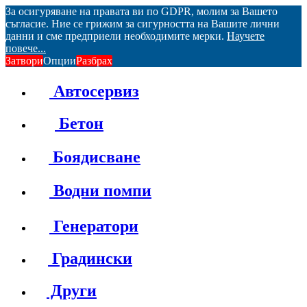
За осигуряване на правата ви по GDPR, молим за Вашето
съгласие. Ние се грижим за сигурността на Вашите лични
данни и сме предприели необходимите мерки.
Научете
повече...
Затвори
Опции
Разбрах
Автосервиз
Бетон
Боядисване
Водни помпи
Генератори
Градински
Други