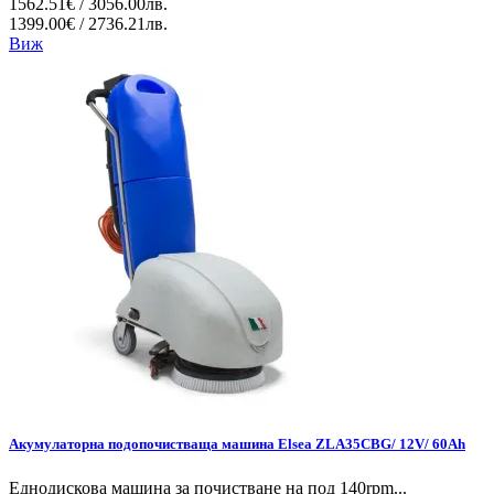
1562.51€ / 3056.00лв.
1399.00€ / 2736.21лв.
Виж
Акумулаторна подопочистваща машина Elsea ZLA35CBG/ 12V/ 60Ah
Еднодискова машина за почистване на под 140rpm...