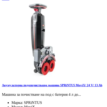
Акумулаторна подопочистваща машина SPRiNTUS MoviX/ 24 V/ 13 Ah
Машина за почистване на под с батерия 4 л до...
Марка:
SPRiNTUS
Модел:
MoviX