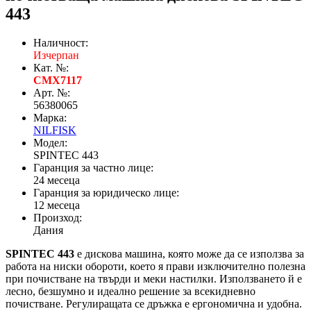
443
Наличност:
Изчерпан
Кат. №:
CMX7117
Арт. №:
56380065
Марка:
NILFISK
Модел:
SPINTEC 443
Гаранция за частно лице:
24 месеца
Гаранция за юридическо лице:
12 месеца
Произход:
Дания
SPINTEC 443
e дискова машина, която може да се използва за
работа на ниски обороти, което я прави изключително полезна
при почистване на твърди и меки настилки. Използването й е
лесно, безшумно и идеално решение за всекидневно
почистване. Регулиращата се дръжка е ергономична и удобна.