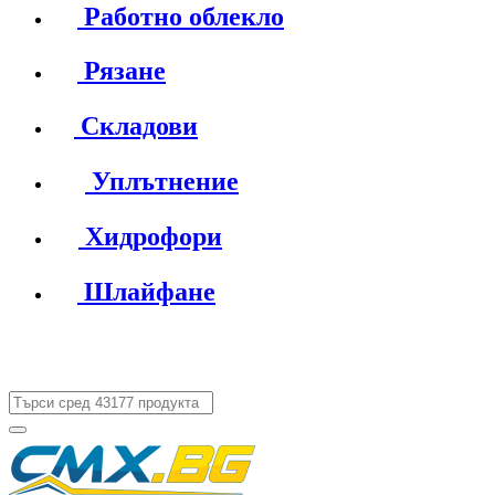
Работно облекло
Рязане
Складови
Уплътнение
Хидрофори
Шлайфане