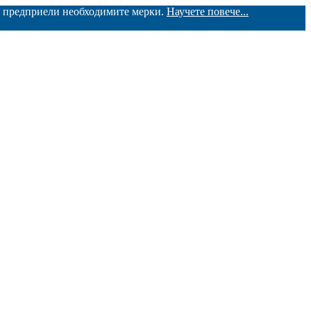
ме предприели необходимите мерки.
Научете повече...