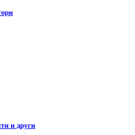
тори
ти и други