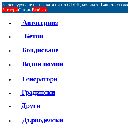
За осигуряване на правата ви по GDPR, молим за Вашето съгл
Затвори
Опции
Разбрах
Автосервиз
Бетон
Боядисване
Водни помпи
Генератори
Градински
Други
Дърводелски