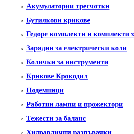
Акумулаторни тресчотки
Бутилкови крикове
Гедоре комплекти и комплекти 
Зарядни за електрически коли
Колички за инструменти
Крикове Крокодил
Подемници
Работни лампи и прожектори
Тежести за баланс
Хидравлични разпъвачки