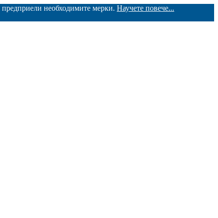
ме предприели необходимите мерки.
Научете повече...