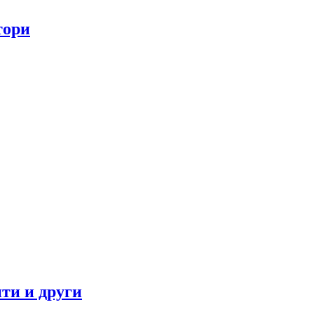
тори
ти и други