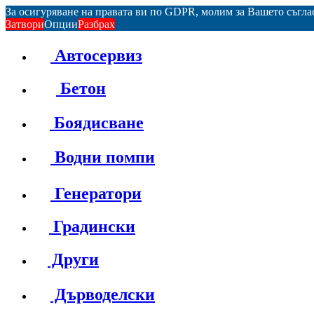
За осигуряване на правата ви по GDPR, молим за Вашето съгл
Затвори
Опции
Разбрах
Автосервиз
Бетон
Боядисване
Водни помпи
Генератори
Градински
Други
Дърводелски