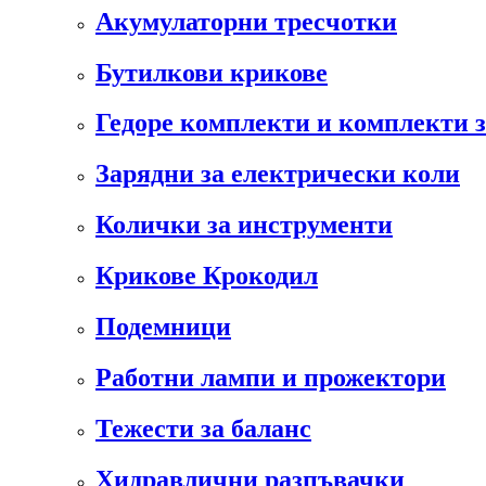
Акумулаторни тресчотки
Бутилкови крикове
Гедоре комплекти и комплекти 
Зарядни за електрически коли
Колички за инструменти
Крикове Крокодил
Подемници
Работни лампи и прожектори
Тежести за баланс
Хидравлични разпъвачки