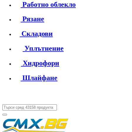
Работно облекло
Рязане
Складови
Уплътнение
Хидрофори
Шлайфане