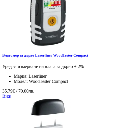
Влагомер за дърво Laserliner WoodTester Compact
Уред за измерване на влага за дърво ± 2%
Марка:
Laserliner
Модел:
WoodTester Compact
35.79€ / 70.00лв.
Виж