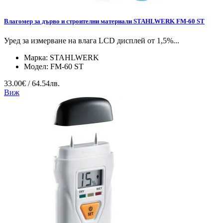
Влагомер за дърво и строителни материали STAHLWERK FM-60 ST
Уред за измерване на влага LCD дисплей от 1,5%...
Марка:
STAHLWERK
Модел:
FM-60 ST
33.00€ / 64.54лв.
Виж