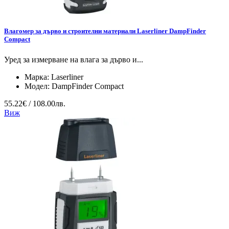
Влагомер за дърво и строителни материали Laserliner DampFinder
Compact
Уред за измерване на влага за дърво и...
Марка:
Laserliner
Модел:
DampFinder Compact
55.22€ / 108.00лв.
Виж