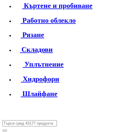
Къртене и пробиване
Работно облекло
Рязане
Складови
Уплътнение
Хидрофори
Шлайфане