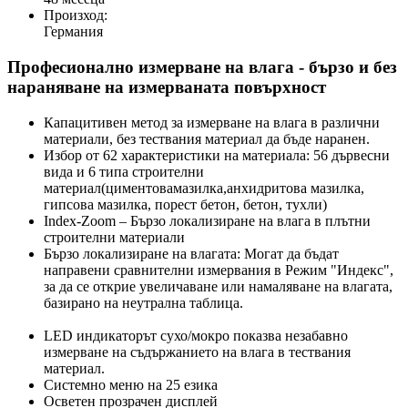
Произход:
Германия
Професионално измерване на влага - бързо и без
нараняване на измерваната повърхност
Капацитивен метод за измерване на влага в различни
материали, без тествания материал да бъде наранен.
Избор от 62 характеристики на материала: 56 дървесни
вида и 6 типа строителни
материал(циментовамазилка,анхидритова мазилка,
гипсова мазилка, порест бетон, бетон, тухли)
Index-Zoom – Бързо локализиране на влага в плътни
строителни материали
Бързо локализиране на влагата: Могат да бъдат
направени сравнителни измервания в Режим "Индекс",
за да се открие увеличаване или намаляване на влагата,
базирано на неутрална таблица.
LED индикаторът сухо/мокро показва незабавно
измерване на съдържанието на влага в тествания
материал.
Системно меню на 25 езика
Осветен прозрачен дисплей