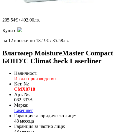
205.54€ / 402.00лв.
Купи с
на 12 вноски по 18.19€ / 35.58лв.
Влагомер MoistureMaster Compact +
БОНУС ClimaCheck Laserliner
Наличност:
Извън производство
Кат. №:
CMX8718
Арт. №:
082.333A
Марка:
Laserliner
Гаранция за юридическо лице:
48 месеца
Гаранция за частно лице:
48 месеца