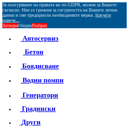
За осигуряване на правата ви по GDPR, молим за Вашето
съгласие. Ние се грижим за сигурността на Вашите лични
данни и сме предприели необходимите мерки.
Научете
повече...
Затвори
Опции
Разбрах
Автосервиз
Бетон
Боядисване
Водни помпи
Генератори
Градински
Други