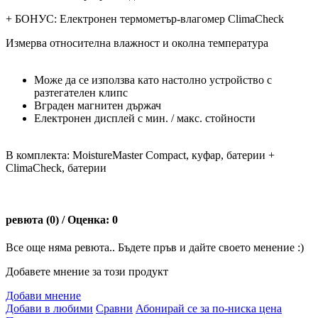
+ БОНУС: Електронен термометър-влагомер ClimaCheck
Измерва относителна влажност и околна температура
Може да се използва като настолно устройство с
разтегателен клипс
Вграден магнитен държач
Електронен дисплей с мин. / макс. стойности
В комплекта: MoistureMaster Compact, куфар, батерии +
ClimaCheck, батерии
ревюта (0) / Оценка: 0
Все още няма ревюта.. Бъдете пръв и дайте своето менение :)
Добавете мнение за този продукт
Добави мнение
Добави в любими
Сравни
Абонирай се за по-ниска цена