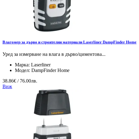
Влагомер за дърво и строителни материали Laserliner DampFinder Home
Уред за измерване на влага в дърво/циментова...
Марка:
Laserliner
Модел:
DampFinder Home
38.86€ / 76.00лв.
Виж