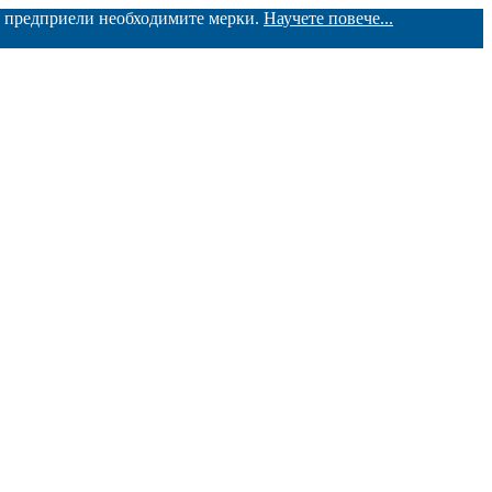
ме предприели необходимите мерки.
Научете повече...