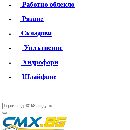
Работно облекло
Рязане
Складови
Уплътнение
Хидрофори
Шлайфане