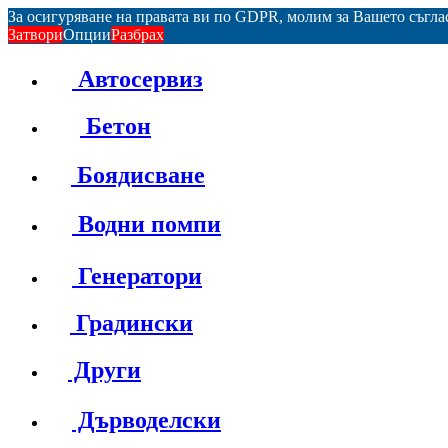
За осигуряване на правата ви по GDPR, молим за Вашето съгл
Затвори
Опции
Разбрах
Автосервиз
Бетон
Боядисване
Водни помпи
Генератори
Градински
Други
Дърводелски