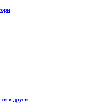
тори
ти и други