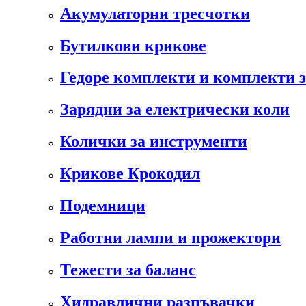
Акумулаторни тресчотки
Бутилкови крикове
Гедоре комплекти и комплекти 
Зарядни за електрически коли
Колички за инструменти
Крикове Крокодил
Подемници
Работни лампи и прожектори
Тежести за баланс
Хидравлични разпъвачки