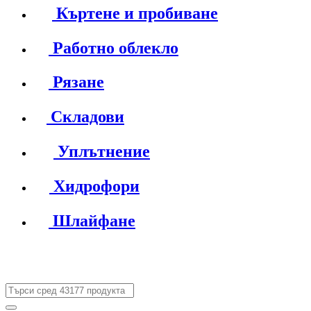
Къртене и пробиване
Работно облекло
Рязане
Складови
Уплътнение
Хидрофори
Шлайфане