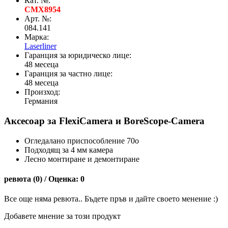
Кат. №:
CMX8954
Арт. №:
084.141
Марка:
Laserliner
Гаранция за юридическо лице:
48 месеца
Гаранция за частно лице:
48 месеца
Произход:
Германия
Аксесоар за FlexiCamera и BoreScope-Camera
Огледалано приспособление 70
о
Подходящ за 4 мм камера
Лесно монтиране и демонтиране
ревюта (0) / Оценка: 0
Все още няма ревюта.. Бъдете пръв и дайте своето менение :)
Добавете мнение за този продукт