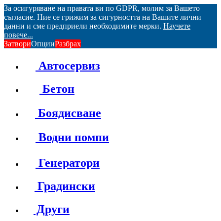
За осигуряване на правата ви по GDPR, молим за Вашето
съгласие. Ние се грижим за сигурността на Вашите лични
данни и сме предприели необходимите мерки.
Научете
повече...
Затвори
Опции
Разбрах
Автосервиз
Бетон
Боядисване
Водни помпи
Генератори
Градински
Други