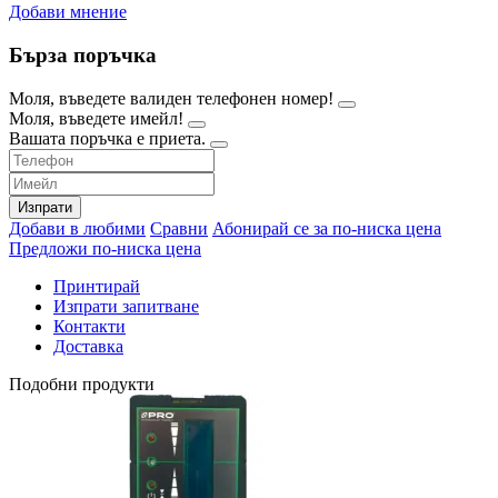
Добави мнение
Бърза поръчка
Моля, въведете валиден телефонен номер!
Моля, въведете имейл!
Вашата поръчка е приета.
Изпрати
Добави в любими
Сравни
Абонирай се за по-ниска цена
Предложи по-ниска цена
Принтирай
Изпрати запитване
Контакти
Доставка
Подобни продукти