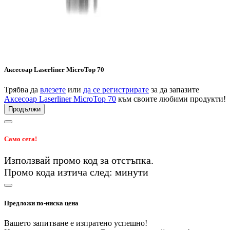
Аксесоар Laserliner MicroTop 70
Трябва да
влезете
или
да се регистрирате
за да запазите
Аксесоар Laserliner MicroTop 70
към своите любими продукти!
Продължи
Само сега!
Използвай промо код
за
отстъпка.
Промо кода изтича след:
минути
Предложи по-ниска цена
Вашето запитване е изпратено успешно!