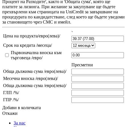
Процент на Разходите', както и 'Общата сума', която ще
платите за лизинга. При желание за закупуване ще бъдете
прехвърлени към страницата на UniCredit за завършване на
процедурата по кандидатстване, след което ще бъдете уведоми
за становището чрез СМС и имейл.
`
Цена на продукта/евро(лева)/
Срок на кредита /месеца/
Първоначална вноска към
търговеца /евро/
Пресметни
Обща дължима сума /евро(лева)/
Месечна вноска /евро(лева)/
Обща дължима сума /евро(лева)/
ГЛП /%/
ГПР /%/
Добави в количката
Откажи
За нас