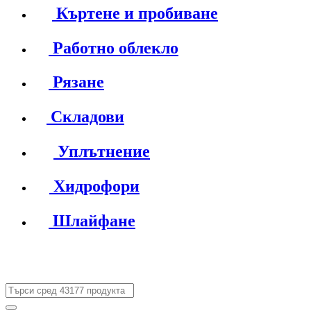
Къртене и пробиване
Работно облекло
Рязане
Складови
Уплътнение
Хидрофори
Шлайфане