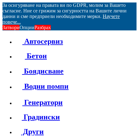
За осигуряване на правата ви по GDPR, молим за Вашето
съгласие. Ние се грижим за сигурността на Вашите лични
данни и сме предприели необходимите мерки.
Научете
повече...
Затвори
Опции
Разбрах
Автосервиз
Бетон
Боядисване
Водни помпи
Генератори
Градински
Други