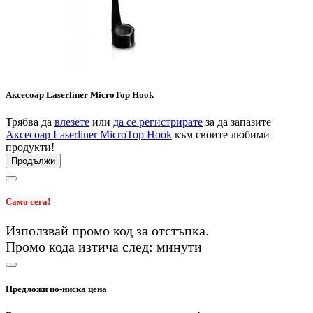
Аксесоар Laserliner MicroTop Hook
Трябва да
влезете
или
да се регистрирате
за да запазите
Аксесоар Laserliner MicroTop Hook
към своите любими
продукти!
Продължи
Само сега!
Използвай промо код
за
отстъпка.
Промо кода изтича след:
минути
Предложи по-ниска цена