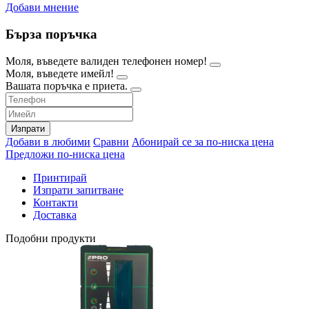
Добави мнение
Бърза поръчка
Моля, въведете валиден телефонен номер!
Моля, въведете имейл!
Вашата поръчка е приета.
Изпрати
Добави в любими
Сравни
Абонирай се за по-ниска цена
Предложи по-ниска цена
Принтирай
Изпрати запитване
Контакти
Доставка
Подобни продукти