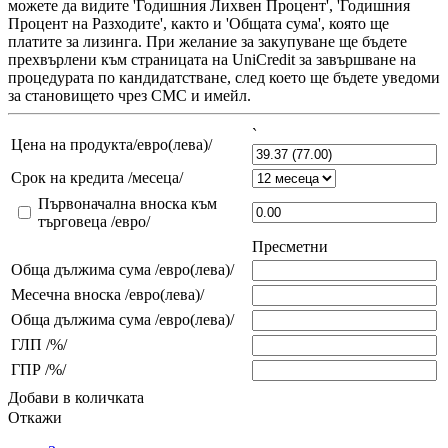
можете да видите 'Годишния Лихвен Процент', 'Годишния
Процент на Разходите', както и 'Общата сума', която ще
платите за лизинга. При желание за закупуване ще бъдете
прехвърлени към страницата на UniCredit за завършване на
процедурата по кандидатстване, след което ще бъдете уведоми
за становището чрез СМС и имейл.
`
Цена на продукта/евро(лева)/
Срок на кредита /месеца/
Първоначална вноска към
търговеца /евро/
Пресметни
Обща дължима сума /евро(лева)/
Месечна вноска /евро(лева)/
Обща дължима сума /евро(лева)/
ГЛП /%/
ГПР /%/
Добави в количката
Откажи