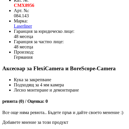
Кат. №:
CMX8956
Арт. №:
084.143
Марка:
Laserliner
Гаранция за юридическо лице:
48 месеца
Гаранция за частно лице:
48 месеца
Произход:
Германия
Аксесоар за FlexiCamera и BoreScope-Camera
Кука за закрепване
Подходящ за 4 мм камера
Лесно монтиране и демонтиране
ревюта (0) / Оценка: 0
Все още няма ревюта.. Бъдете пръв и дайте своето менение :)
Добавете мнение за този продукт