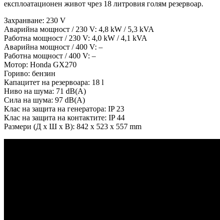
експлоатационен живот чрез 18 литровия голям резервоар.
Захранване: 230 V
Аварийна мощност / 230 V: 4,8 kW / 5,3 kVA
Работна мощност / 230 V: 4,0 kW / 4,1 kVA
Аварийна мощност / 400 V: –
Работна мощност / 400 V: –
Мотор: Honda GX270
Гориво: бензин
Капацитет на резервоара: 18 l
Ниво на шума: 71 dB(A)
Сила на шума: 97 dB(A)
Клас на защита на генератора: IP 23
Клас на защита на контактите: IP 44
Размери (Д х Ш х В): 842 x 523 x 557 mm