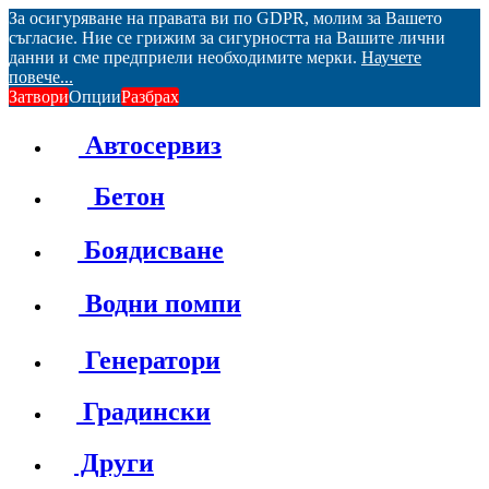
За осигуряване на правата ви по GDPR, молим за Вашето
съгласие. Ние се грижим за сигурността на Вашите лични
данни и сме предприели необходимите мерки.
Научете
повече...
Затвори
Опции
Разбрах
Автосервиз
Бетон
Боядисване
Водни помпи
Генератори
Градински
Други