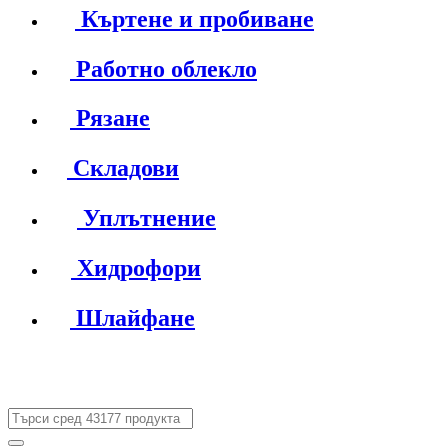
Къртене и пробиване
Работно облекло
Рязане
Складови
Уплътнение
Хидрофори
Шлайфане